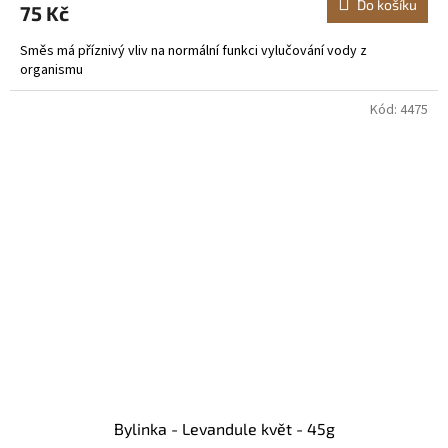
Do košíku
75 Kč
Směs má příznivý vliv na normální funkci vylučování vody z
organismu
Kód:
4475
Bylinka - Levandule květ - 45g