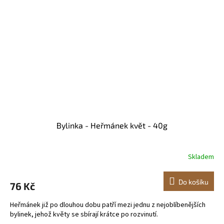
Bylinka - Heřmánek květ - 40g
Skladem
Do košíku
76 Kč
Heřmánek již po dlouhou dobu patří mezi jednu z nejoblíbenějších
bylinek, jehož květy se sbírají krátce po rozvinutí.