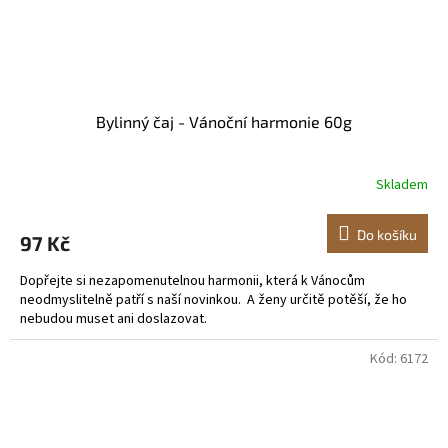
Bylinný čaj - Vánoční harmonie 60g
Skladem
Do košíku
97 Kč
Dopřejte si nezapomenutelnou harmonii, která k Vánocům
neodmyslitelně patří s naší novinkou. A ženy určitě potěší, že ho
nebudou muset ani doslazovat.
Kód:
6172