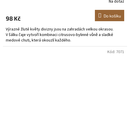
Na dotaz
Do košíku
98 Kč
Výrazné žluté květy divizny jsou na zahradách velkou okrasou.
V šálku čaje vytvoří kombinaci citrusovo-bylinné vůně a sladké
medové chuti, která okouzlí každého.
Kód:
7071