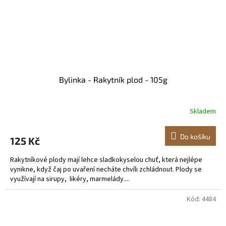
Bylinka - Rakytník plod - 105g
Skladem
Do košíku
125 Kč
Rakytníkové plody mají lehce sladkokyselou chuť, která nejlépe
vynikne, když čaj po uvaření necháte chvíli zchládnout. Plody se
využívají na sirupy, likéry, marmelády....
Kód:
4484