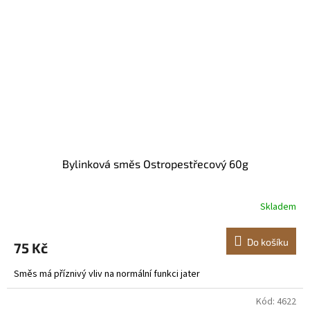
Bylinková směs Ostropestřecový 60g
Skladem
Do košíku
75 Kč
Směs má příznivý vliv na normální funkci jater
Kód:
4622