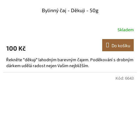
Bylinný čaj - Děkuji - 50g
Skladem
Do košíku
100 Kč
Řekněte "děkuji" lahodným barevným čajem. Poděkování s drobným
dárkem udělá radost nejen Vašim nejbližším.
Kód:
6643