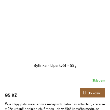
Bylinka - Lípa květ - 55g
Skladem
Do košíku
95 Kč
Čaje z lípy patří mezi jedny z nejlepších. Jeho nasládlá chuť, která se
může krásně doplnit o chuť medu - obzvláště lipového medu, se