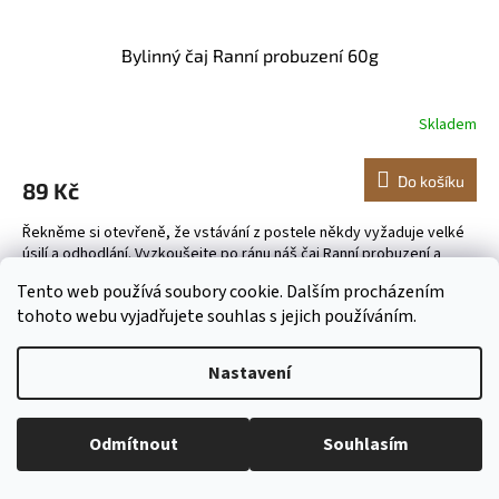
Bylinný čaj Ranní probuzení 60g
Skladem
Do košíku
89 Kč
Řekněme si otevřeně, že vstávání z postele někdy vyžaduje velké
úsilí a odhodlání. Vyzkoušejte po ránu náš čaj Ranní probuzení a
uvidíte, že to půjde hned lépe. Na jeho...
Tento web používá soubory cookie. Dalším procházením
tohoto webu vyjadřujete souhlas s jejich používáním.
Kód:
5600
Nastavení
Odmítnout
Souhlasím