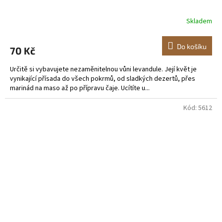
Skladem
Do košíku
70 Kč
Určitě si vybavujete nezaměnitelnou vůni levandule. Její květ je
vynikající přísada do všech pokrmů, od sladkých dezertů, přes
marinád na maso až po přípravu čaje. Ucítíte u...
Kód:
5612