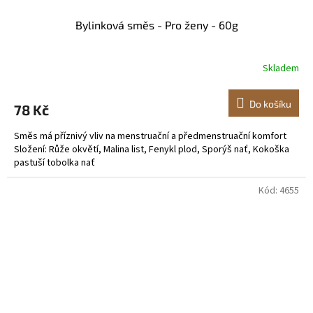
Bylinková směs - Pro ženy - 60g
Skladem
Do košíku
78 Kč
Směs má příznivý vliv na menstruační a předmenstruační komfort
Složení: Růže okvětí, Malina list, Fenykl plod, Sporýš nať, Kokoška
pastuší tobolka nať
Kód:
4655