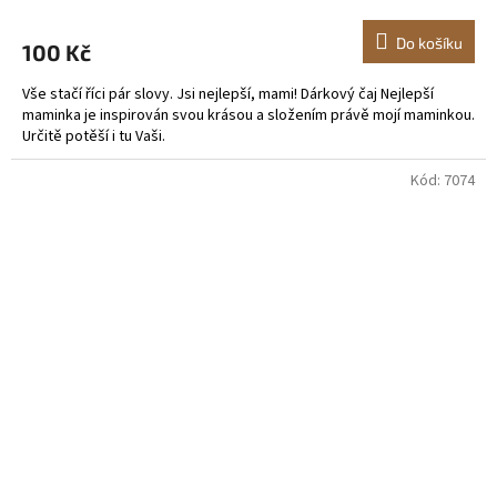
Do košíku
100 Kč
Vše stačí říci pár slovy. Jsi nejlepší, mami! Dárkový čaj Nejlepší
maminka je inspirován svou krásou a složením právě mojí maminkou.
Určitě potěší i tu Vaši.
Kód:
7074