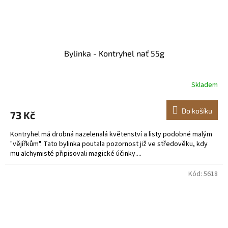
Bylinka - Kontryhel nať 55g
Skladem
Do košíku
73 Kč
Kontryhel má drobná nazelenalá květenství a listy podobné malým
"vějířkům". Tato bylinka poutala pozornost již ve středověku, kdy
mu alchymisté připisovali magické účinky....
Kód:
5618