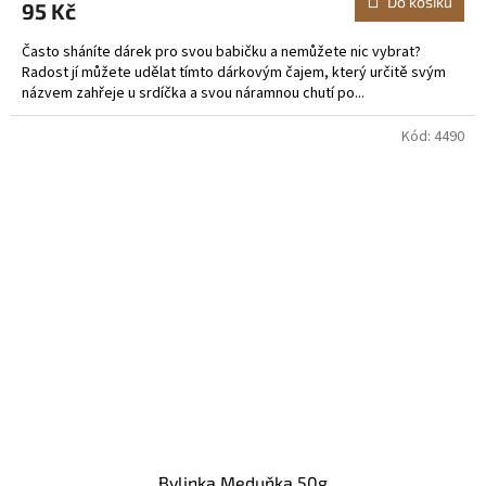
Do košíku
95 Kč
Často sháníte dárek pro svou babičku a nemůžete nic vybrat?
Radost jí můžete udělat tímto dárkovým čajem, který určitě svým
názvem zahřeje u srdíčka a svou náramnou chutí po...
Kód:
4490
Bylinka Meduňka 50g