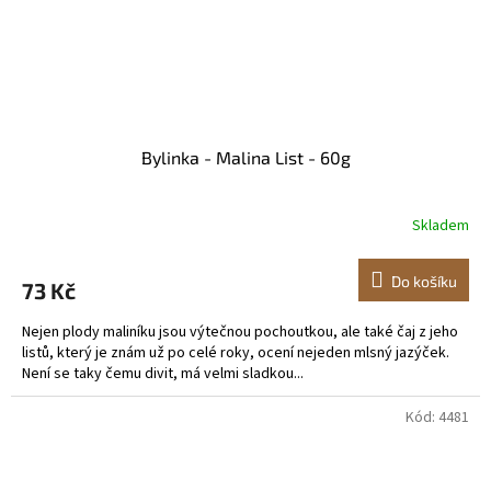
Bylinka - Malina List - 60g
Skladem
Do košíku
73 Kč
Nejen plody maliníku jsou výtečnou pochoutkou, ale také čaj z jeho
listů, který je znám už po celé roky, ocení nejeden mlsný jazýček.
Není se taky čemu divit, má velmi sladkou...
Kód:
4481