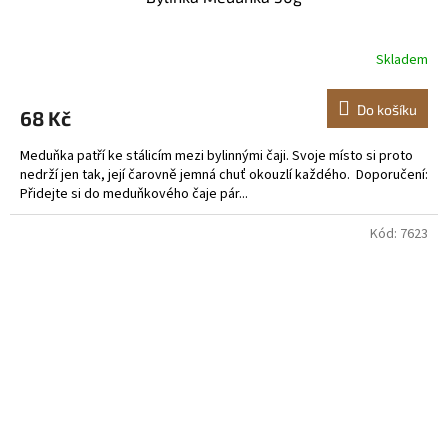
Skladem
Do košíku
68 Kč
Meduňka patří ke stálicím mezi bylinnými čaji. Svoje místo si proto
nedrží jen tak, její čarovně jemná chuť okouzlí každého. Doporučení:
Přidejte si do meduňkového čaje pár...
Kód:
7623