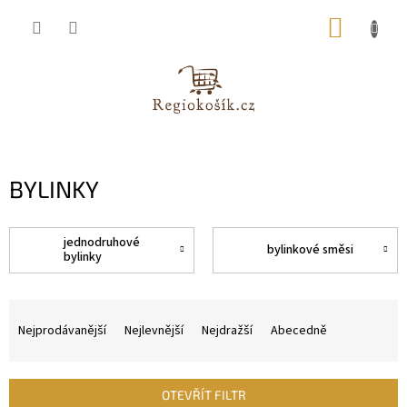
Přejít
NÁKUP
na
obsah
KOŠÍK
BYLINKY
jednodruhové
bylinkové směsi
bylinky
Ř
a
Nejprodávanější
Nejlevnější
Nejdražší
Abecedně
z
e
n
OTEVŘÍT FILTR