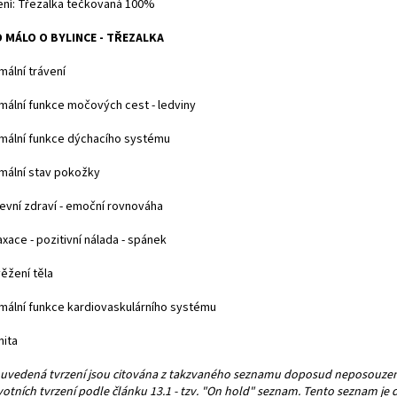
ení: Třezalka tečkovaná 100%
 MÁLO O BYLINCE - TŘEZALKA
mální trávení
rmální funkce močových cest - ledviny
rmální funkce dýchacího systému
rmální stav pokožky
ševní zdraví - emoční rovnováha
axace - pozitivní nálada - spánek
ěžení těla
rmální funkce kardiovaskulárního systému
nita
 uvedená tvrzení jsou citována z takzvaného seznamu doposud neposouze
votních tvrzení podle článku 13.1 - tzv. "On hold" seznam. Tento seznam je