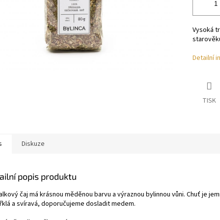
Vysoká tr
starověku
Detailní 
TISK
s
Diskuze
ailní popis produktu
alkový čaj má krásnou měděnou barvu a výraznou bylinnou vůni. Chuť je je
řklá a svíravá, doporučujeme dosladit medem.