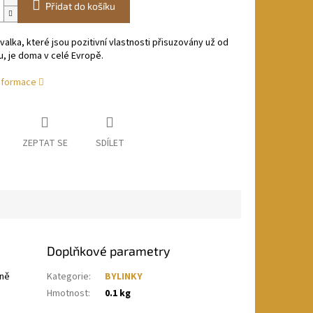
Přidat do košíku
valka, které jsou pozitivní vlastnosti přisuzovány už od
, je doma v celé Evropě.
informace
ZEPTAT SE
SDÍLET
Doplňkové parametry
mně
Kategorie
:
BYLINKY
Hmotnost
:
0.1 kg