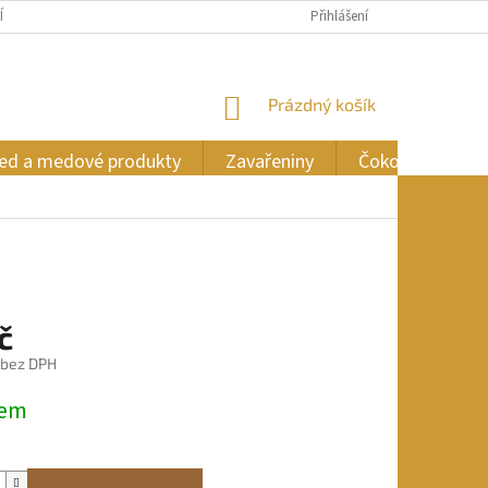
ÍCH ÚDAJŮ
Přihlášení
NÁKUPNÍ
Prázdný košík
KOŠÍK
ed a medové produkty
Zavařeniny
Čokoláda
č
 bez DPH
dem