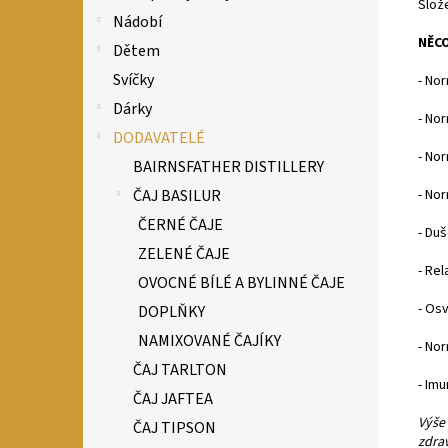
Slož
Nádobí
NĚCO
Dětem
Svíčky
- Nor
Dárky
- No
DODAVATELÉ
- No
BAIRNSFATHER DISTILLERY
ČAJ BASILUR
- No
ČERNÉ ČAJE
- Du
ZELENÉ ČAJE
- Rel
OVOCNÉ BÍLÉ A BYLINNÉ ČAJE
- Osv
DOPLŇKY
NAMIXOVANÉ ČAJÍKY
- No
ČAJ TARLTON
- Imu
ČAJ JAFTEA
Výše
ČAJ TIPSON
zdra