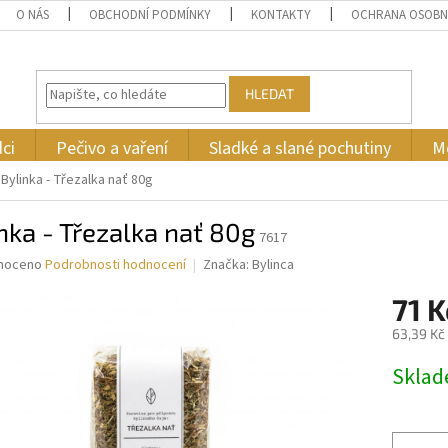
O NÁS
OBCHODNÍ PODMÍNKY
KONTAKTY
OCHRANA OSOBN
HLEDAT
ci
Pečivo a vaření
Sladké a slané pochutiny
M
Bylinka - Třezalka nať 80g
nka - Třezalka nať 80g
7617
né
noceno
Podrobnosti hodnocení
Značka:
Bylinca
ní
71 K
u
63,39 Kč
Měrná
Skla
cena:
ek.