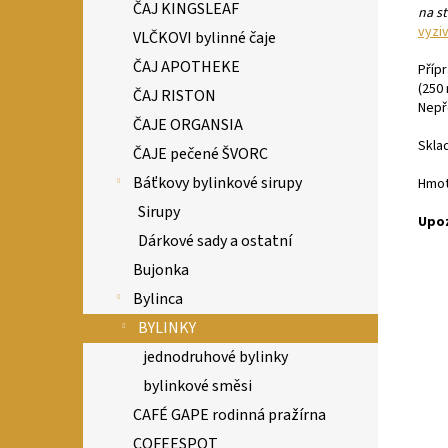
ČAJ KINGSLEAF
na s
vyzi
VLČKOVI bylinné čaje
ČAJ APOTHEKE
Přípr
(250 
ČAJ RISTON
Nepř
ČAJE ORGANSIA
Sklad
ČAJE pečené ŠVORC
Báťkovy bylinkové sirupy
Hmot
Sirupy
Upoz
Dárkové sady a ostatní
Bujonka
Bylinca
BYLINKY
jednodruhové bylinky
bylinkové směsi
CAFÉ GAPE rodinná pražírna
COFEESPOT