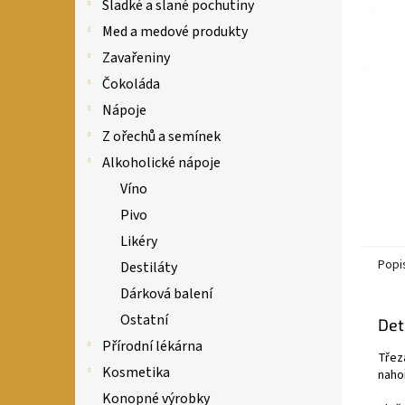
n
Sladké a slané pochutiny
e
Med a medové produkty
l
Zavařeniny
Čokoláda
Nápoje
Z ořechů a semínek
Alkoholické nápoje
Víno
Pivo
Likéry
Popi
Destiláty
Dárková balení
Ostatní
Det
Přírodní lékárna
Třez
Kosmetika
naho
Konopné výrobky