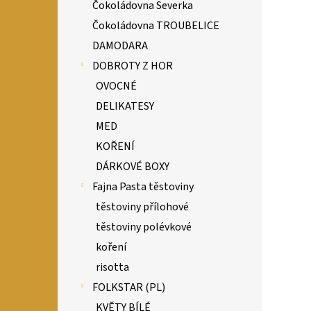
Čokoládovna Severka
Čokoládovna TROUBELICE
DAMODARA
DOBROTY Z HOR
OVOCNÉ
DELIKATESY
MED
KOŘENÍ
DÁRKOVÉ BOXY
Fajna Pasta těstoviny
těstoviny přílohové
těstoviny polévkové
koření
risotta
FOLKSTAR (PL)
KVĚTY BÍLÉ