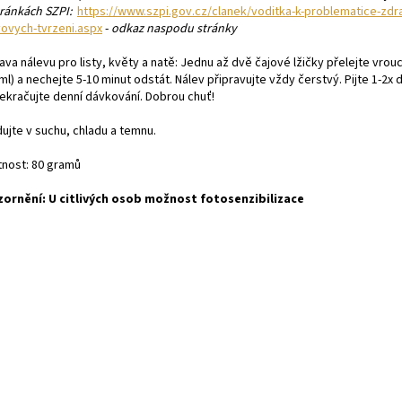
tránkách SZPI:
https://www.szpi.gov.cz/clanek/voditka-k-problematice-zdra
vovych-tvrzeni.aspx
-
odkaz naspodu stránky
ava nálevu pro listy, květy a natě: Jednu až dvě čajové lžičky přelejte vrou
ml) a nechejte 5-10 minut odstát. Nálev připravujte vždy čerstvý. Pijte 1-2x 
ekračujte denní dávkování. Dobrou chuť!
ujte v suchu, chladu a temnu.
nost: 80 gramů
ornění: U citlivých osob možnost fotosenzibilizace