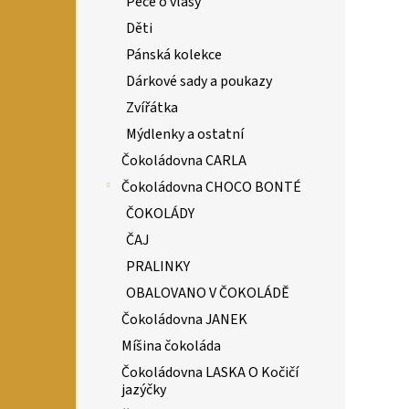
Péče o vlasy
Děti
Pánská kolekce
Dárkové sady a poukazy
Zvířátka
Mýdlenky a ostatní
Čokoládovna CARLA
Čokoládovna CHOCO BONTÉ
ČOKOLÁDY
ČAJ
PRALINKY
OBALOVANO V ČOKOLÁDĚ
Čokoládovna JANEK
Míšina čokoláda
Čokoládovna LASKA O Kočičí
jazýčky