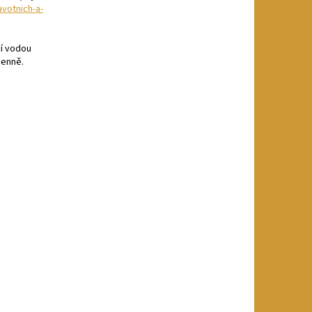
votnich-a-
cí vodou
denně.