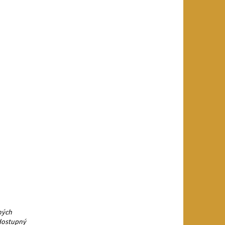
ných
 dostupný