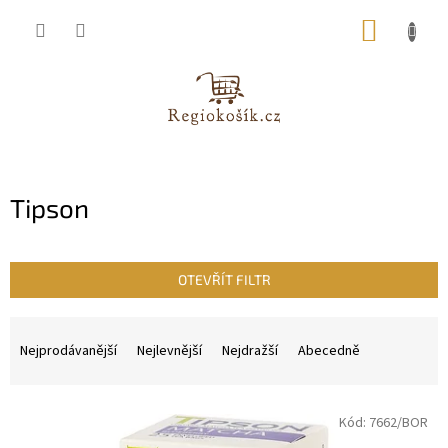
Přejít
NÁKUP
na
obsah
KOŠÍK
Tipson
OTEVŘÍT FILTR
Ř
a
Nejprodávanější
Nejlevnější
Nejdražší
Abecedně
z
e
V
n
Kód:
7662/BOR
ý
í