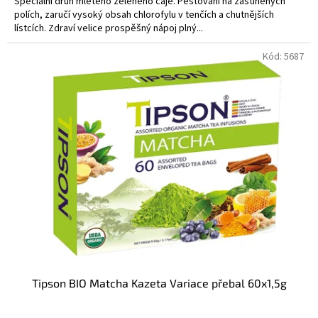
Speciální druh mletého zeleného čaje. Pěstování na zastíněných
polích, zaručí vysoký obsah chlorofylu v tenčích a chutnějších
lístcích. Zdraví velice prospěšný nápoj plný...
Kód:
5687
Tipson BIO Matcha Kazeta Variace přebal 60x1,5g