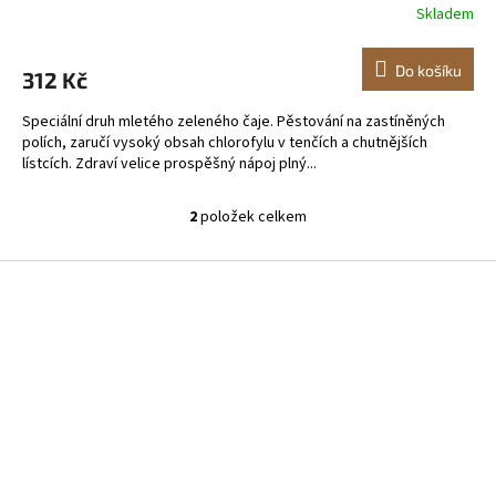
Skladem
Do košíku
312 Kč
Speciální druh mletého zeleného čaje. Pěstování na zastíněných
polích, zaručí vysoký obsah chlorofylu v tenčích a chutnějších
lístcích. Zdraví velice prospěšný nápoj plný...
2
položek celkem
O
v
l
Z
á
á
d
p
a
a
c
t
í
í
p
r
v
k
y