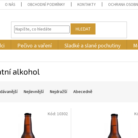
O NÁS
OBCHODNÍ PODMÍNKY
KONTAKTY
OCHRANA OSOBN
HLEDAT
ci
Pečivo a vaření
Sladké a slané pochutiny
M
tní alkohol
dávanější
Nejlevnější
Nejdražší
Abecedně
Kód:
10302
K