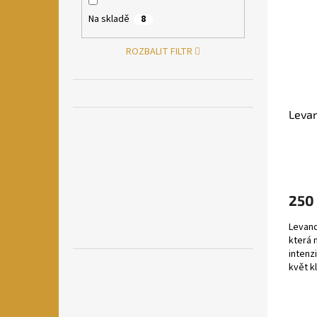
Na skladě
8
ROZBALIT FILTR
Levan
250
Levand
která 
intenz
květ k
míchan