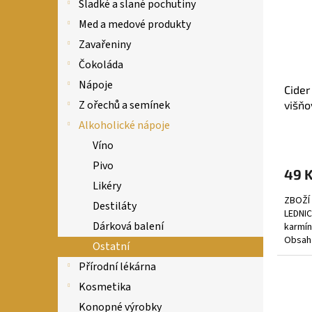
s
o
n
Sladké a slané pochutiny
p
d
e
Med a medové produkty
r
u
l
Zavařeniny
o
k
d
t
Čokoláda
u
ů
Nápoje
Cider
k
Z ořechů a semínek
višňo
t
ů
Alkoholické nápoje
Víno
Pivo
49 
Likéry
ZBOŽÍ
Destiláty
LEDNIC
Dárková balení
karmín
Obsah 
Ostatní
je urč
Přírodní lékárna
Kosmetika
Konopné výrobky