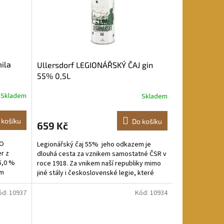
ila
Ullersdorf LEGIONÁŘSKÝ ČAJ gin
55% 0,5L
Skladem
Skladem
 košíku
Do košíku
659 Kč
DO
Legionářský čaj 55% jeho odkazem je
r z
dlouhá cesta za vznikem samostatné ČSR v
5,0 %
roce 1918. Za vnikem naší republiky mimo
ám
jiné stály i československé legie, které
bojovali...
ód:
10937
Kód:
10934