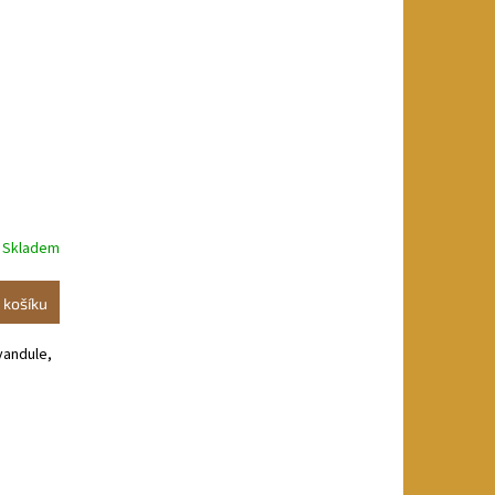
Skladem
 košíku
vandule,