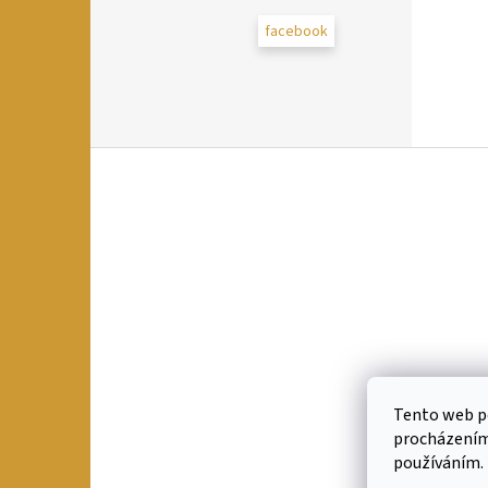
facebook
Z
á
p
a
t
í
Tento web po
procházením 
používáním.