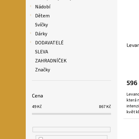
Nádobí
Dětem
Svíčky
Dárky
DODAVATELÉ
Levan
SLEVA
ZAHRADNÍČEK
Značky
596
Levand
Cena
která 
intenz
49
Kč
867
Kč
květ k
míchan