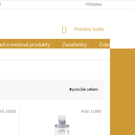
ÍCH ÚDAJŮ
Přihlášení
NÁKUPNÍ
Prázdný košík
KOŠÍK
ed a medové produkty
Zavařeniny
Čokoláda
8
položek celkem
ód:
10305
Kód:
11093