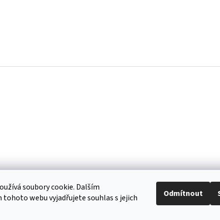
l
á
d
a
c
í
p
r
v
k
y
v
ý
p
i
s
u
užívá soubory cookie. Dalším
Odmítnout
tohoto webu vyjadřujete souhlas s jejich