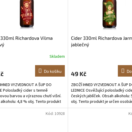
 330ml Richardova Vilma
Cider 330ml Richardova Jarm
vý
jablečný
Skladem
Do košíku
Do
Kč
49 Kč
 IHNED VYZVEDNOUT A ŠUP DO
ZBOŽÍ IHNED VYZVEDNOUT A ŠUP 
E Polosladký cider s temně
LEDNICE Osvěžující polosladký cide
ovou barvou a výraznou chutí višní.
českých jablíček. Obsah alkoholu: 
alkoholu: 4,8 % obj. Tento produkt
obj. Tento produkt je určen osob
en osobám starším 18...
starším 18 let.
Kód:
10928
K