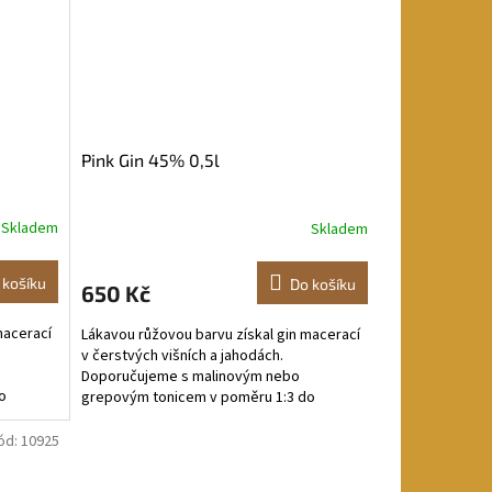
Pink Gin 45% 0,5l
Skladem
Skladem
 košíku
Do košíku
650 Kč
macerací
Lákavou růžovou barvu získal gin macerací
v čerstvých višních a jahodách.
Doporučujeme s malinovým nebo
o
grepovým tonicem v poměru 1:3 do
sklenice plné ledu Složení: velejemný...
ód:
10925