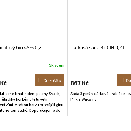
dulový Gin 45% 0,2l
Dárková sada 3x GIN 0,2 l
Skladem
Do košíku
Do
 Kč
867 Kč
uli jsme trhali kolem palírny Svach,
Sada 3 ginů v dárkové krabičce Le
měla díky horkému létu velmi
Pink a Waxwing
ivní vůni. Modrou barvu propůjčil ginu
litorie ternatské. Doporučujeme do
ých...
O
v