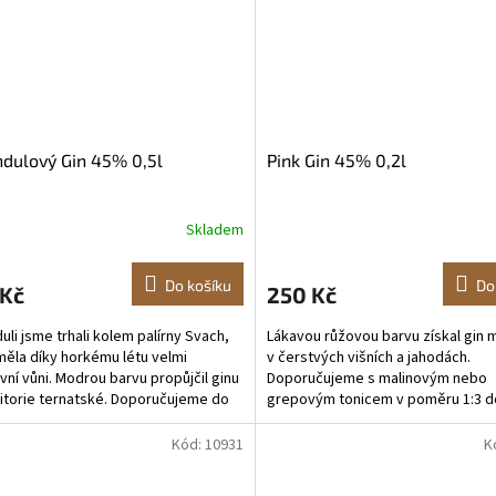
dulový Gin 45% 0,5l
Pink Gin 45% 0,2l
Skladem
Do košíku
Do
 Kč
250 Kč
uli jsme trhali kolem palírny Svach,
Lákavou růžovou barvu získal gin 
měla díky horkému létu velmi
v čerstvých višních a jahodách.
ivní vůni. Modrou barvu propůjčil ginu
Doporučujeme s malinovým nebo
litorie ternatské. Doporučujeme do
grepovým tonicem v poměru 1:3 d
ých...
sklenice plné ledu Složení:...
Kód:
10931
K