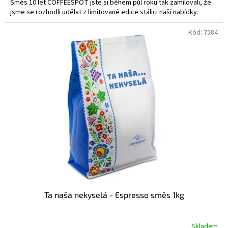
Směs 10 let COFFEESPOT jste si během půl roku tak zamilovali, že
jsme se rozhodli udělat z limitované edice stálici naší nabídky.
Kód:
7584
Ta naša nekyselá - Espresso směs 1kg
Skladem