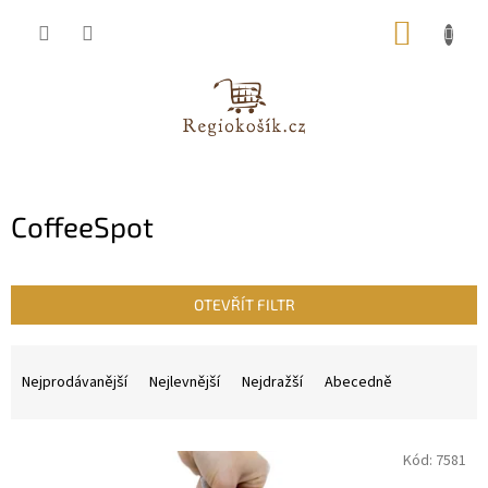
Přejít
NÁKUP
na
obsah
KOŠÍK
CoffeeSpot
OTEVŘÍT FILTR
Ř
a
Nejprodávanější
Nejlevnější
Nejdražší
Abecedně
z
e
V
n
Kód:
7581
ý
í