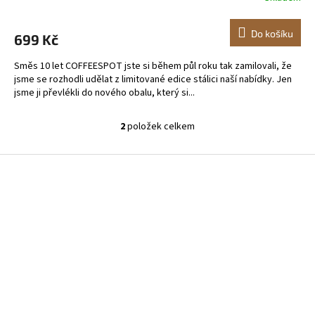
Do košíku
699 Kč
Směs 10 let COFFEESPOT jste si během půl roku tak zamilovali, že
jsme se rozhodli udělat z limitované edice stálici naší nabídky. Jen
jsme ji převlékli do nového obalu, který si...
2
položek celkem
O
v
l
Z
á
á
d
p
a
a
c
t
í
í
p
r
v
k
y
v