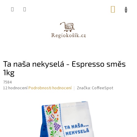
Přejít
NÁKUP
na
obsah
KOŠÍK
Ta naša nekyselá - Espresso směs
1kg
7584
Průměrné
12 hodnocení
Podrobnosti hodnocení
Značka:
CoffeeSpot
hodnocení
produktu
je
3,9
z
5
hvězdiček.