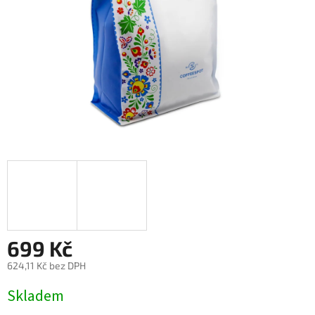
699 Kč
624,11 Kč bez DPH
Měrná
Skladem
cena: