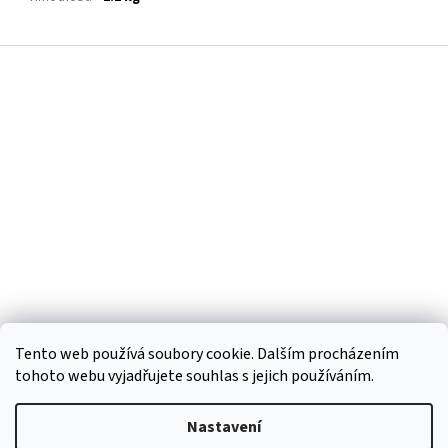
Z
á
p
a
t
í
Tento web používá soubory cookie. Dalším procházením
tohoto webu vyjadřujete souhlas s jejich používáním.
Vytvořil Shoptet
Nastavení