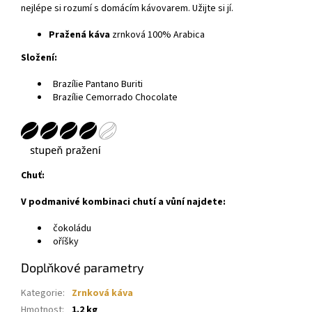
nejlépe si rozumí s domácím kávovarem. Užijte si jí.
Pražená káva
zrnková 100% Arabica
Složení:
Brazílie Pantano Buriti
Brazílie Cemorrado Chocolate
Chuť:
V podmanivé kombinaci chutí a vůní najdete:
čokoládu
oříšky
Doplňkové parametry
Kategorie
:
Zrnková káva
Hmotnost
:
1.2 kg