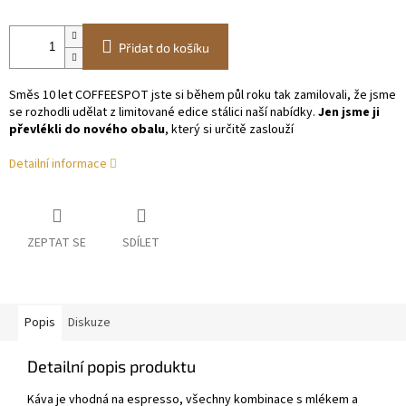
Přidat do košíku
Směs 10 let COFFEESPOT jste si během půl roku tak zamilovali, že jsme
se rozhodli udělat z limitované edice stálici naší nabídky.
Jen jsme ji
převlékli do nového obalu
, který si určitě zaslouží
Detailní informace
ZEPTAT SE
SDÍLET
Popis
Diskuze
Detailní popis produktu
Káva je vhodná na espresso, všechny kombinace s mlékem a