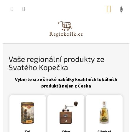
Přejít
NÁKUP
na
obsah
KOŠÍK
V
Vaše regionální produkty ze
a
Svatého Kopečka
š
e
Vyberte si ze široké nabídky kvalitních lokálních
produktů nejen z Česka
r
e
g
i
o
n
Čaj
Káva
Alkohol