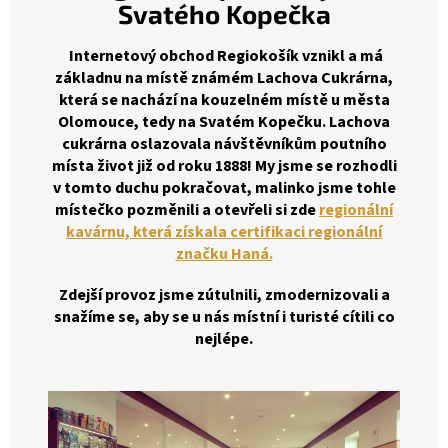
Svatého Kopečka
Internetový obchod Regiokošík vznikl a má
základnu na místě známém Lachova Cukrárna,
která se nachází na kouzelném místě u města
Olomouce, tedy na Svatém Kopečku. Lachova
cukrárna oslazovala návštěvníkům poutního
místa život již od roku 1888! My jsme se rozhodli
v tomto duchu pokračovat, malinko jsme tohle
místečko pozměnili a otevřeli si zde
regionální
kavárnu, která získala certifikaci regionální
značku Haná.
Zdejší provoz jsme zútulnili, zmodernizovali a
snažíme se, aby se u nás místní i turisté cítili co
nejlépe.