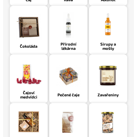
á
l
n
í
p
Přírodní
Sirupy a
Čokoláda
r
lékárna
mošty
o
d
u
k
t
Čajoví
Pečené čaje
Zavařeniny
medvídci
y
z
e
S
v