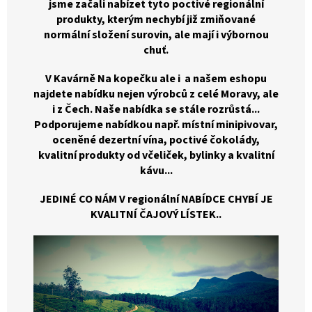
jsme začali nabízet tyto poctivé regionální
produkty, kterým nechybí již zmiňované
normální složení surovin, ale mají i výbornou
chuť.
V Kavárně Na kopečku ale i a našem eshopu
najdete nabídku nejen výrobců z celé Moravy, ale
i z Čech. Naše nabídka se stále rozrůstá...
Podporujeme nabídkou např. místní minipivovar,
oceněné dezertní vína, poctivé čokolády,
kvalitní produkty od včeliček, bylinky a kvalitní
kávu...
JEDINÉ CO NÁM V regionální NABÍDCE CHYBÍ JE
KVALITNÍ ČAJOVÝ LÍSTEK..