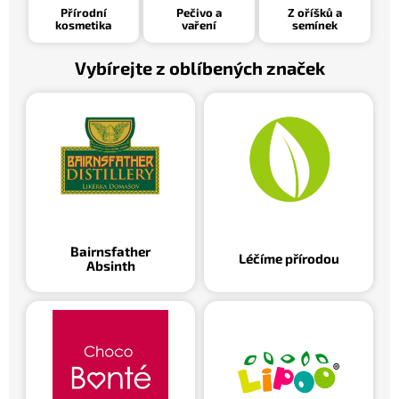
a
Přírodní
Pečivo a
Z oříšků a
kosmetika
vaření
semínek
t
é
Vybírejte z oblíbených značek
h
o
K
o
p
e
č
Bairnsfather
Léčíme přírodou
k
Absinth
a