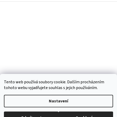
Z
á
p
a
t
í
Tento web používá soubory cookie. Dalším procházením
tohoto webu vyjadřujete souhlas s jejich používáním.
Vytvořil Shoptet
Nastavení
Copyright 2026
Regiokošík
. Všechna práva vyhrazena.
Upravit