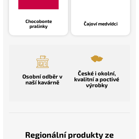
Chocobonte
Čajoví medvídci
pralinky
České i okolní,
Osobní odběr v
kvalitní a poctivé
naší kavárně
výrobky
Regionální produkty ze