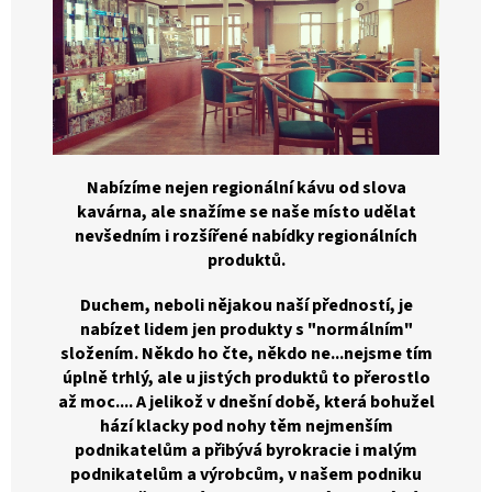
Nabízíme nejen regionální kávu od slova
kavárna, ale snažíme se naše místo udělat
nevšedním i rozšířené nabídky regionálních
produktů.
Duchem, neboli nějakou naší předností, je
nabízet lidem jen produkty s "normálním"
složením. Někdo ho čte, někdo ne...nejsme tím
úplně trhlý, ale u jistých produktů to přerostlo
až moc.... A jelikož v dnešní době, která bohužel
hází klacky pod nohy těm nejmenším
podnikatelům a přibývá byrokracie i malým
podnikatelům a výrobcům, v našem podniku