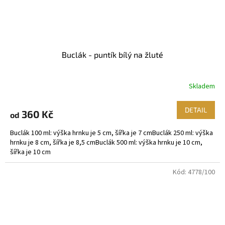
Buclák - puntík bílý na žluté
Skladem
DETAIL
360 Kč
od
Buclák 100 ml: výška hrnku je 5 cm, šířka je 7 cmBuclák 250 ml: výška
hrnku je 8 cm, šířka je 8,5 cmBuclák 500 ml: výška hrnku je 10 cm,
šířka je 10 cm
Kód:
4778/100