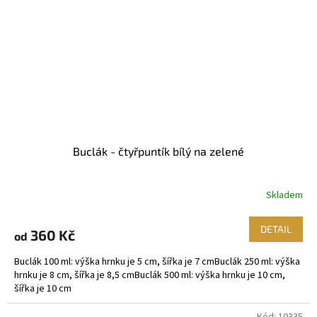
Buclák - čtyřpuntík bílý na zelené
Skladem
DETAIL
360 Kč
od
Buclák 100 ml: výška hrnku je 5 cm, šířka je 7 cmBuclák 250 ml: výška
hrnku je 8 cm, šířka je 8,5 cmBuclák 500 ml: výška hrnku je 10 cm,
šířka je 10 cm
Kód:
10335