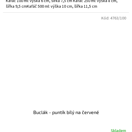
Kafáč 100 ml: výška 6 cm, šířka 7,5 cm Kafáč 250 ml: výška 8 cm,
šířka 9,5 cmKafáč 500 ml: výška 10 cm, šířka 11,5 cm
Kód:
4763/100
Buclák - puntík bílý na červené
Skladem