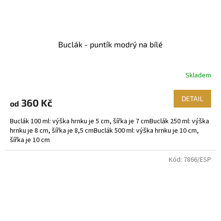
Buclák - puntík modrý na bílé
Skladem
DETAIL
360 Kč
od
Buclák 100 ml: výška hrnku je 5 cm, šířka je 7 cmBuclák 250 ml: výška
hrnku je 8 cm, šířka je 8,5 cmBuclák 500 ml: výška hrnku je 10 cm,
šířka je 10 cm
Kód:
7866/ESP