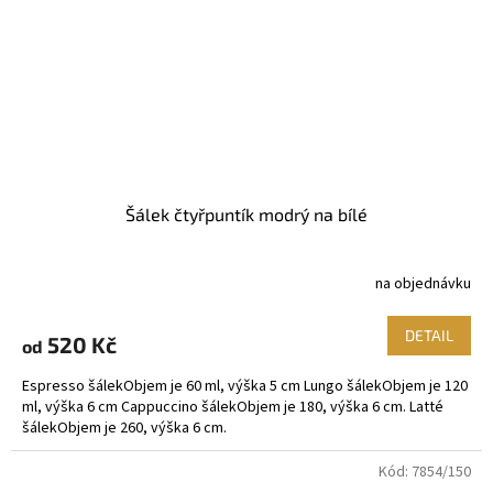
Šálek čtyřpuntík modrý na bílé
na objednávku
DETAIL
520 Kč
od
Espresso šálekObjem je 60 ml, výška 5 cm Lungo šálekObjem je 120
ml, výška 6 cm Cappuccino šálekObjem je 180, výška 6 cm. Latté
šálekObjem je 260, výška 6 cm.
Kód:
7854/150