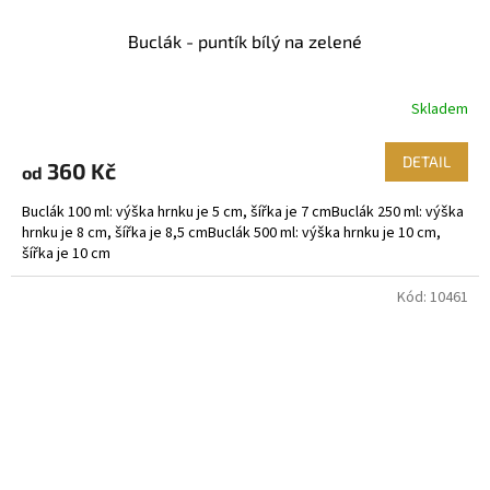
Buclák - puntík bílý na zelené
Skladem
DETAIL
360 Kč
od
Buclák 100 ml: výška hrnku je 5 cm, šířka je 7 cmBuclák 250 ml: výška
hrnku je 8 cm, šířka je 8,5 cmBuclák 500 ml: výška hrnku je 10 cm,
šířka je 10 cm
Kód:
10461