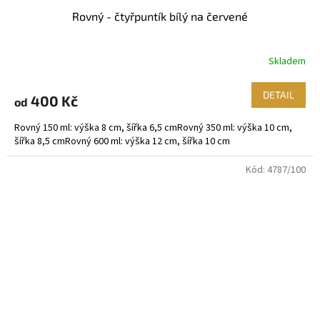
Rovný - čtyřpuntík bílý na červené
Skladem
DETAIL
400 Kč
od
Rovný 150 ml: výška 8 cm, šířka 6,5 cmRovný 350 ml: výška 10 cm,
šířka 8,5 cmRovný 600 ml: výška 12 cm, šířka 10 cm
Kód:
4787/100