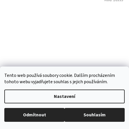
Tento web používá soubory cookie. Dalším procházením
tohoto webu vyjadřujete souhlas s jejich používáním.
Hrnek s podšálkem 220ml v boxu bílá
Nastavení
Skladem
Odmítnout
Souhlasím
Do košíku
487 Kč