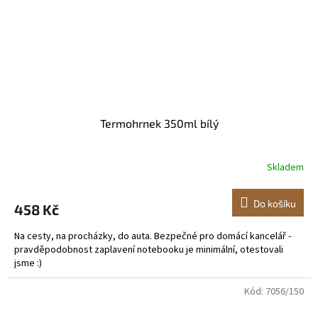
Termohrnek 350ml bílý
Skladem
Do košíku
458 Kč
Na cesty, na procházky, do auta. Bezpečné pro domácí kancelář -
pravděpodobnost zaplavení notebooku je minimální, otestovali
jsme :)
Kód:
7056/150