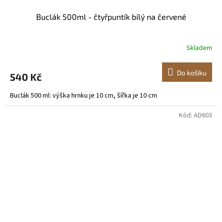
Buclák 500ml - čtyřpuntík bílý na červené
Skladem
Do košíku
540 Kč
Buclák 500 ml: výška hrnku je 10 cm, šířka je 10 cm
Kód:
AD603