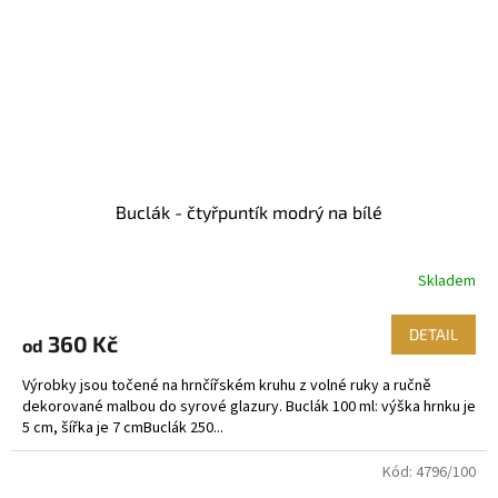
Buclák - čtyřpuntík modrý na bílé
Skladem
DETAIL
360 Kč
od
Výrobky jsou točené na hrnčířském kruhu z volné ruky a ručně
dekorované malbou do syrové glazury. Buclák 100 ml: výška hrnku je
5 cm, šířka je 7 cmBuclák 250...
Kód:
4796/100