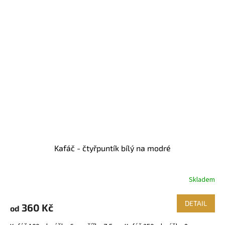
Kafáč - čtyřpuntík bílý na modré
Skladem
DETAIL
360 Kč
od