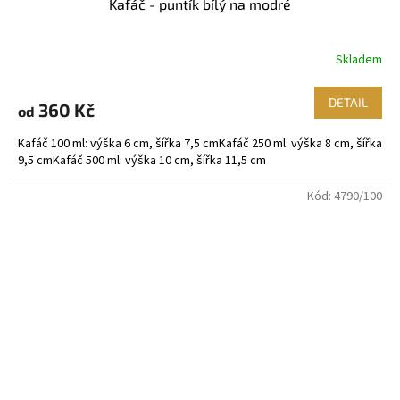
Kafáč - puntík bílý na modré
Skladem
DETAIL
360 Kč
od
Kafáč 100 ml: výška 6 cm, šířka 7,5 cmKafáč 250 ml: výška 8 cm, šířka
9,5 cmKafáč 500 ml: výška 10 cm, šířka 11,5 cm
Kód:
4790/100