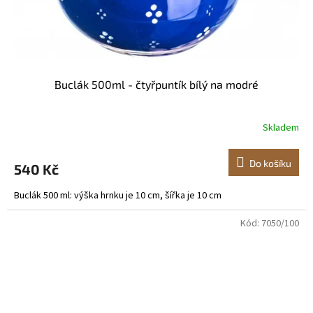
Buclák 500ml - čtyřpuntík bílý na modré
Skladem
Do košíku
540 Kč
Buclák 500 ml: výška hrnku je 10 cm, šířka je 10 cm
Kód:
7050/100