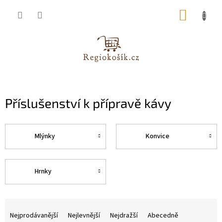
Přejít
NÁKUP
na
obsah
KOŠÍK
Příslušenství k přípravě kávy
Mlýnky
Konvice
Hrnky
Ř
a
Nejprodávanější
Nejlevnější
Nejdražší
Abecedně