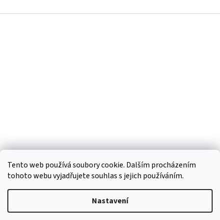
v
l
Z
á
á
d
p
a
a
c
t
í
í
p
r
v
k
y
v
ý
p
i
s
Tento web používá soubory cookie. Dalším procházením
u
tohoto webu vyjadřujete souhlas s jejich používáním.
Vytvořil Shoptet
Nastavení