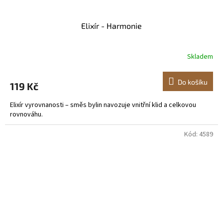
Elixír - Harmonie
Skladem
Do košíku
119 Kč
Elixír vyrovnanosti – směs bylin navozuje vnitřní klid a celkovou
rovnováhu.
Kód:
4589