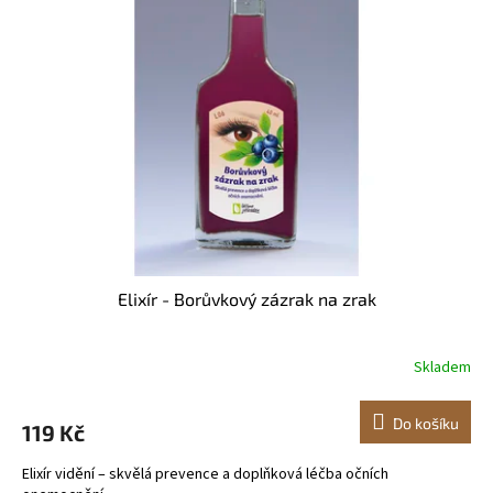
i
u
s
k
p
t
r
ů
o
d
u
k
t
ů
Elixír - Borůvkový zázrak na zrak
Skladem
Do košíku
119 Kč
Elixír vidění – skvělá prevence a doplňková léčba očních