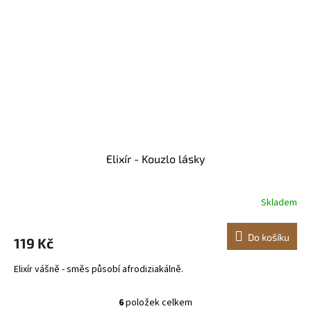
Elixír - Kouzlo lásky
Skladem
Do košíku
119 Kč
Elixír vášně - směs působí afrodiziakálně.
6
položek celkem
O