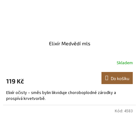
Elixír Medvědí mls
Skladem
Do košíku
119 Kč
Elixír očisty – směs bylin likviduje choroboplodné zárodky a
prospívá krvetvorbě.
Kód:
4583