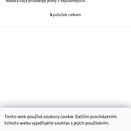
Nuwara Eliya produkuje jedny z nejslavnějších...
5
položek celkem
O
v
l
Z
á
á
d
p
a
a
c
t
í
í
p
r
v
k
y
v
ý
p
i
s
Tento web používá soubory cookie. Dalším procházením
u
tohoto webu vyjadřujete souhlas s jejich používáním.