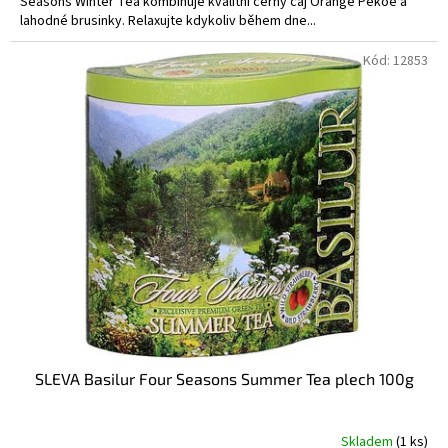
Seasons Winter Tea kombinuje kvalitní černý čaj Orange Pekoe a
lahodné brusinky. Relaxujte kdykoliv během dne...
Kód:
12853
SLEVA Basilur Four Seasons Summer Tea plech 100g
Skladem
(1 ks)