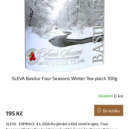
i
u
s
k
p
t
r
ů
o
d
u
k
t
ů
SLEVA Basilur Four Seasons Winter Tea plech 100g
Skladem
(1 ks)
Do košíku
195 Kč
SLEVA - EXPIRACE 4.1.2026 Rozjímání a klid zimní krajiny. Four