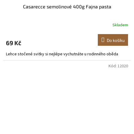
Casarecce semolinové 400g Fajna pasta
Skladem
Do košíku
69 Kč
Lehce stočené svitky si nejlépe vychutnáte u rodinného oběda
Kód:
12020