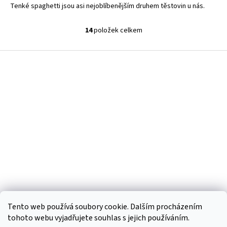
Tenké spaghetti jsou asi nejoblíbenějším druhem těstovin u nás.
14
položek celkem
O
v
l
Z
á
á
d
p
a
a
c
t
í
í
p
r
v
k
y
v
ý
p
i
s
Tento web používá soubory cookie. Dalším procházením
u
tohoto webu vyjadřujete souhlas s jejich používáním.