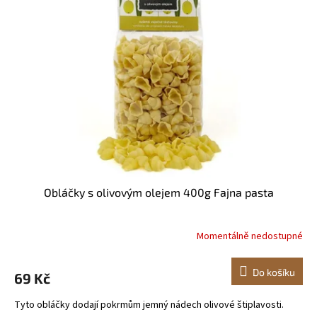
i
u
s
k
p
t
r
ů
o
d
u
k
t
ů
Obláčky s olivovým olejem 400g Fajna pasta
Momentálně nedostupné
Do košíku
69 Kč
Tyto obláčky dodají pokrmům jemný nádech olivové štiplavosti.