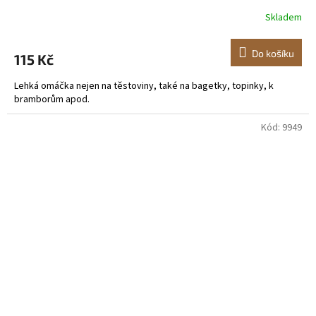
Skladem
Do košíku
115 Kč
Lehká omáčka nejen na těstoviny, také na bagetky, topinky, k
bramborům apod.
Kód:
9949