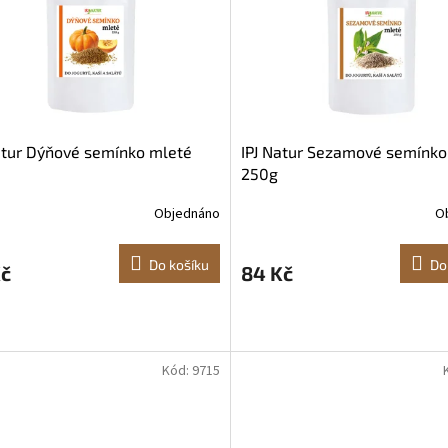
atur Dýňové semínko mleté
IPJ Natur Sezamové semínko
250g
Objednáno
O
Do košíku
Do
Kč
84 Kč
Kód:
9715