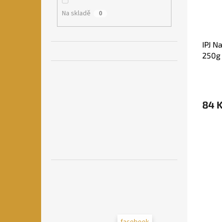
Na skladě
0
IPJ N
250g
84 