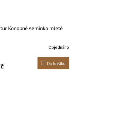
atur Konopné semínko mleté
Objednáno
Do košíku
Kč
O
v
l
á
d
a
c
í
p
r
v