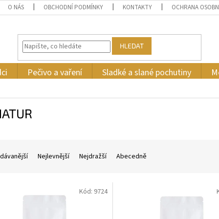
O NÁS
OBCHODNÍ PODMÍNKY
KONTAKTY
OCHRANA OSOBN
HLEDAT
ci
Pečivo a vaření
Sladké a slané pochutiny
M
 NATUR
dávanější
Nejlevnější
Nejdražší
Abecedně
Kód:
9724