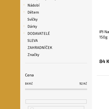
Nádobí
Dětem
Svíčky
Dárky
IPJ N
DODAVATELÉ
150g
SLEVA
ZAHRADNÍČEK
Značky
84 
Cena
84
Kč
92
Kč