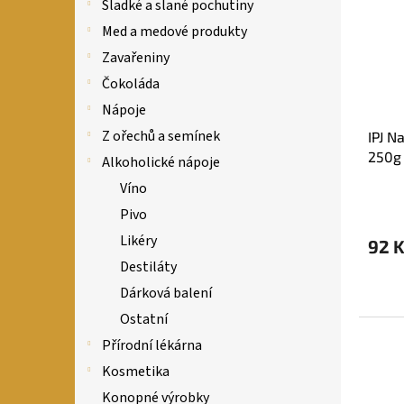
i
r
n
Sladké a slané pochutiny
s
o
e
Med a medové produkty
p
d
l
Zavařeniny
r
u
o
k
Čokoláda
d
t
Nápoje
u
ů
Z ořechů a semínek
IPJ N
k
250g
t
Alkoholické nápoje
ů
Víno
Pivo
Likéry
92 
Destiláty
Dárková balení
Ostatní
Přírodní lékárna
Kosmetika
Konopné výrobky