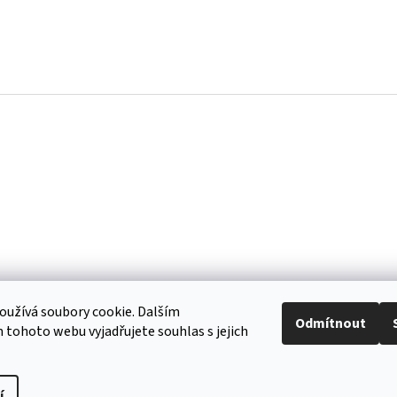
k
y
v
ý
p
i
s
u
užívá soubory cookie. Dalším
Odmítnout
tohoto webu vyjadřujete souhlas s jejich
í