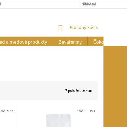
ÍCH ÚDAJŮ
Přihlášení
NÁKUPNÍ
Prázdný košík
KOŠÍK
ed a medové produkty
Zavařeniny
Čokoláda
7
položek celkem
Kód:
9721
Kód:
11393