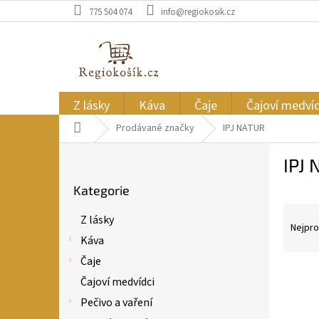
Přejít
775 504 074
info@regiokosik.cz
na
obsah
Z lásky
Káva
Čaje
Čajoví medvíd
Domů
Prodávané značky
IPJ NATUR
P
IPJ
o
Přeskočit
s
Kategorie
kategorie
t
Ř
r
Z lásky
a
a
Nejpro
Káva
z
n
e
n
Čaje
V
n
í
Čajoví medvídci
ý
í
p
Pečivo a vaření
p
p
a