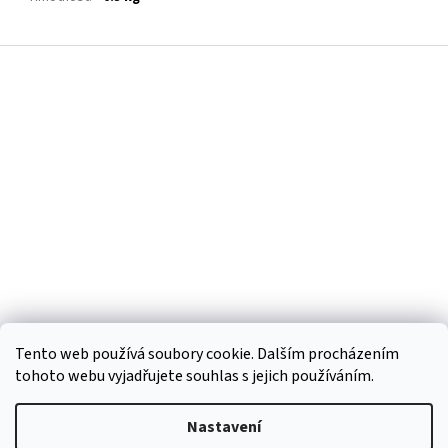
Z
á
p
a
t
í
Tento web používá soubory cookie. Dalším procházením
tohoto webu vyjadřujete souhlas s jejich používáním.
Vytvořil Shoptet
Nastavení