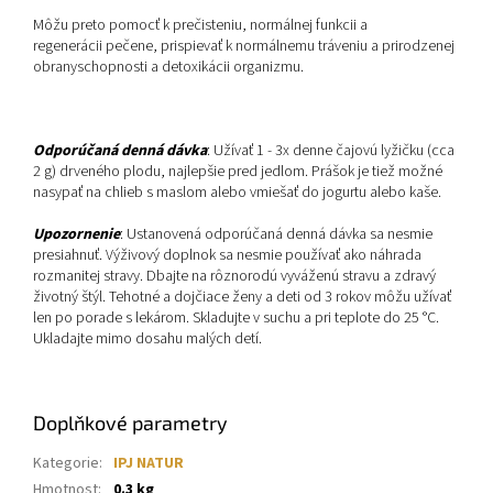
Môžu preto pomocť k prečisteniu,
normálnej funkcii a
regenerácii pečene, prispievať k normálnemu tráveniu a prirodzenej
obranyschopnosti a detoxikácii organizmu.
Odporúčaná denná dávka
: Užívať 1 - 3x denne čajovú lyžičku (cca
2 g) drveného plodu, najlepšie pred jedlom. Prášok je tiež možné
nasypať na chlieb s maslom alebo vmiešať do jogurtu alebo kaše.
Upozornenie
: Ustanovená odporúčaná denná dávka sa nesmie
presiahnuť. Výživový doplnok sa nesmie používať ako náhrada
rozmanitej stravy. Dbajte na rôznorodú vyváženú stravu a zdravý
životný štýl. Tehotné a dojčiace ženy a deti od 3 rokov môžu užívať
len po porade s lekárom. Skladujte v suchu a pri teplote do 25 °C.
Ukladajte mimo dosahu malých detí.
Doplňkové parametry
Kategorie
:
IPJ NATUR
Hmotnost
:
0.3 kg