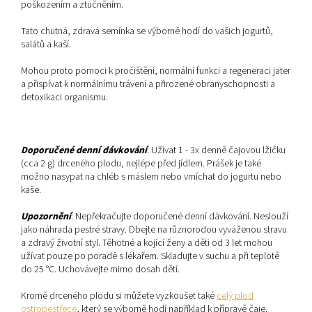
poškozením a ztučněním.
Tato chutná, zdravá semínka se výborně hodí do vašich jogurtů,
salátů a kaší.
Mohou proto pomoci k pročištění, normální funkci a regeneraci jater
a přispívat k normálnímu trávení a přirozené obranyschopnosti a
detoxikaci organismu.
Doporučené denní dávkování
: Užívat 1 - 3x denně čajovou lžičku
(cca 2 g) drceného plodu, nejlépe před jídlem. Prášek je také
možno nasypat na chléb s máslem nebo vmíchat do jogurtu nebo
kaše.
Upozornění
: Nepřekračujte doporučené denní dávkování. Neslouží
jako náhrada pestré stravy. Dbejte na různorodou vyváženou stravu
a zdravý životní styl. Těhotné a kojící ženy a děti od 3 let mohou
užívat pouze po poradě s lékařem. Skladujte v suchu a při teplotě
do 25 °C. Uchovávejte mimo dosah dětí.
Kromě drceného plodu si můžete vyzkoušet také
celý plod
ostropestřece
, který se výborně hodí například k přípravě čaje.