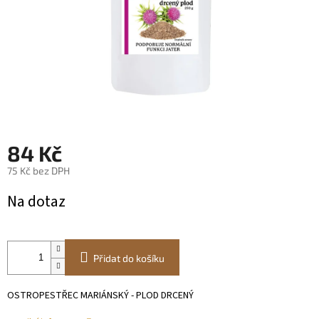
84 Kč
75 Kč bez DPH
Měrná
Na dotaz
cena:
Přidat do košíku
OSTROPESTŘEC MARIÁNSKÝ - PLOD DRCENÝ