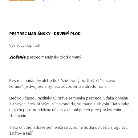
PESTREC MARIÁNSKY - DRVENÝ PLOD
Výživový doplnok
Zloženie
: pestrec mariánsky plod drvený
Pestrec mariánsky alebo tiež "strieborný bodliak" či "kristova
koruna", je dvojročná bylinka pôvodom zo Stredomoria.
Liečivou časťou rastlinky sú práve semienka pestreca, vďaka obsahu
aktívnych látok, ktorými sú flavonoidy, sillimarín a sibybín. Tieto látky
majú hepatoprotektívne účinky a chráni pečeň pred poškodením,
stučnením.
Tieto chutné, zdravé semienka sa výborne hodia do vašich jogurtov,
šalátov a kaší.