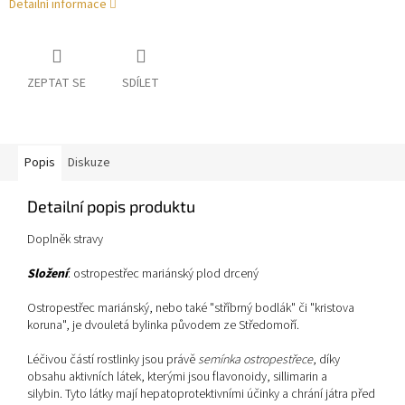
Detailní informace
ZEPTAT SE
SDÍLET
Popis
Diskuze
Detailní popis produktu
Doplněk stravy
Složení
: ostropestřec mariánský plod drcený
Ostropestřec mariánský, nebo také "stříbrný bodlák" či "kristova
koruna", je dvouletá bylinka původem ze Středomoří.
Léčivou částí rostlinky jsou právě
semínka
ostropestřece
, díky
obsahu aktivních látek, kterými jsou flavonoidy, sillimarin a
silybin. Tyto látky mají hepatoprotektivními účinky a chrání játra před