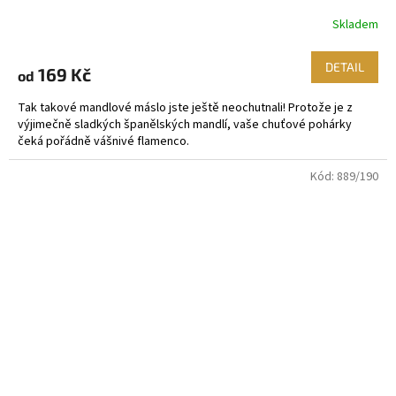
Skladem
DETAIL
169 Kč
od
Tak takové mandlové máslo jste ještě neochutnali! Protože je z
výjimečně sladkých španělských mandlí, vaše chuťové pohárky
čeká pořádně vášnivé flamenco.
Kód:
889/190