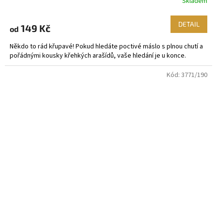
Skladem
DETAIL
149 Kč
od
Někdo to rád křupavé! Pokud hledáte poctivé máslo s plnou chutí a
pořádnými kousky křehkých arašídů, vaše hledání je u konce.
Kód:
3771/190