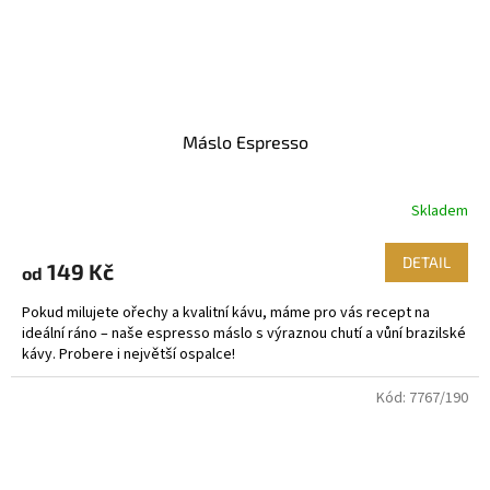
Máslo Espresso
Skladem
DETAIL
149 Kč
od
Pokud milujete ořechy a kvalitní kávu, máme pro vás recept na
ideální ráno – naše espresso máslo s výraznou chutí a vůní brazilské
kávy. Probere i největší ospalce!
Kód:
7767/190