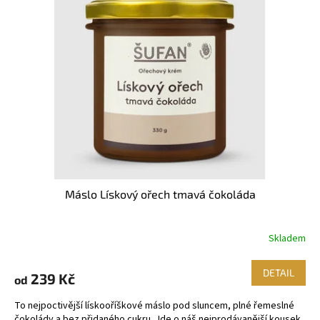
i
u
s
k
p
t
r
ů
o
d
u
k
t
ů
Máslo Lískový ořech tmavá čokoláda
Skladem
DETAIL
239 Kč
od
To nejpoctivější lískooříškové máslo pod sluncem, plné řemeslné
čokolády a bez přidaného cukru. Jde o náš nejprodávanější kousek,