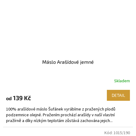
Máslo Arašídové jemné
Skladem
DETAIL
139 Kč
od
100% arašídové máslo Šufánek vyrábíme z pražených plodů
podzemnice olejné. Pražením prochází arašídy v naší vlastní
pražírně a díky nízkým teplotám zůstává zachována jejich...
Kód:
1015/190