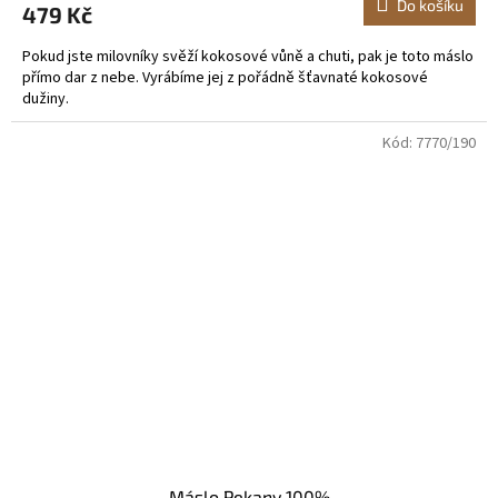
Do košíku
479 Kč
Pokud jste milovníky svěží kokosové vůně a chuti, pak je toto máslo
přímo dar z nebe. Vyrábíme jej z pořádně šťavnaté kokosové
dužiny.
Kód:
7770/190
Máslo Pekany 100%