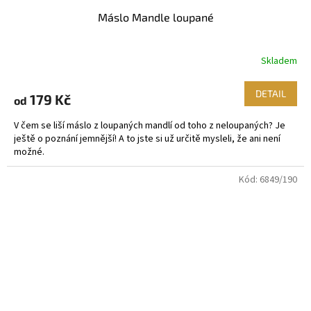
Máslo Mandle loupané
Skladem
DETAIL
179 Kč
od
V čem se liší máslo z loupaných mandlí od toho z neloupaných? Je
ještě o poznání jemnější! A to jste si už určitě mysleli, že ani není
možné.
Kód:
6849/190