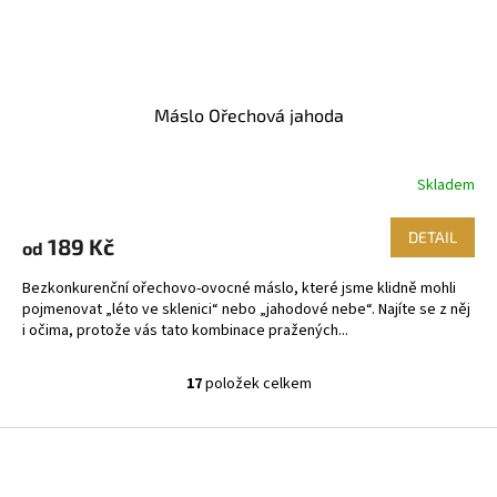
Máslo Ořechová jahoda
Skladem
DETAIL
189 Kč
od
Bezkonkurenční ořechovo-ovocné máslo, které jsme klidně mohli
pojmenovat „léto ve sklenici“ nebo „jahodové nebe“. Najíte se z něj
i očima, protože vás tato kombinace pražených...
17
položek celkem
O
v
l
Z
á
á
d
p