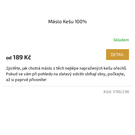
Máslo Kešu 100%
Skladem
DETAIL
189 Kč
od
Zjistěte, jak chutná máslo z těch nejlépe napražených kešu ořechů.
Pokud se vám při pohledu na zlatavý odstín sbíhají sliny, počkejte,
až si poprvé přivoníte!
Kód:
3765/190