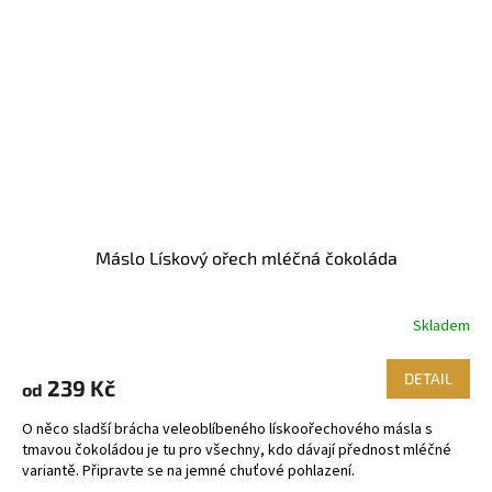
Máslo Lískový ořech mléčná čokoláda
Skladem
DETAIL
239 Kč
od
O něco sladší brácha veleoblíbeného lískoořechového másla s
tmavou čokoládou je tu pro všechny, kdo dávají přednost mléčné
variantě. Připravte se na jemné chuťové pohlazení.