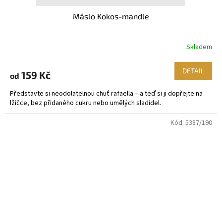
Máslo Kokos-mandle
Skladem
DETAIL
159 Kč
od
Představte si neodolatelnou chuť rafaella – a teď si ji dopřejte na
lžičce, bez přidaného cukru nebo umělých sladidel.
Kód:
5387/190