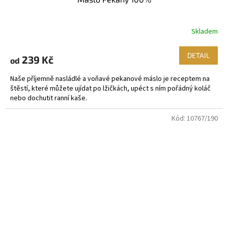
Skladem
DETAIL
239 Kč
od
Naše příjemně nasládlé a voňavé pekanové máslo je receptem na
štěstí, které můžete ujídat po lžičkách, upéct s ním pořádný koláč
nebo dochutit ranní kaše.
Kód:
10767/190