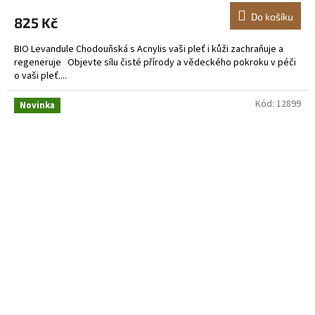
Do košíku
825 Kč
BIO Levandule Chodouňská s Acnylis vaši pleť i kůži zachraňuje a
regeneruje Objevte sílu čisté přírody a vědeckého pokroku v péči
o vaši pleť....
Kód:
12899
Novinka