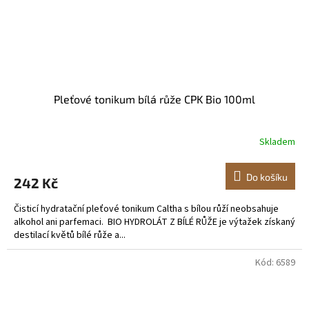
Pleťové tonikum bílá růže CPK Bio 100ml
Skladem
Do košíku
242 Kč
Čisticí hydratační pleťové tonikum Caltha s bílou růží neobsahuje
alkohol ani parfemaci. BIO HYDROLÁT Z BÍLÉ RŮŽE je výtažek získaný
destilací květů bílé růže a...
Kód:
6589