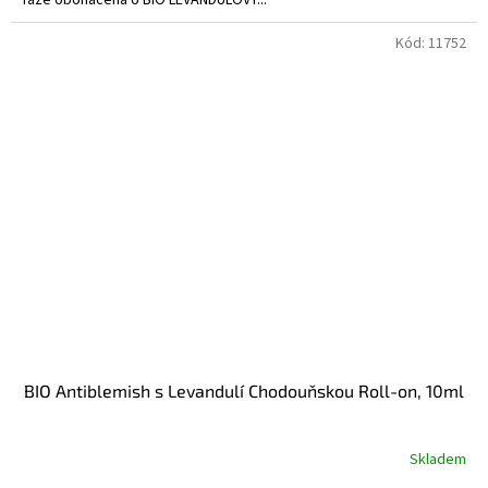
fáze obohacena o BIO LEVANDULOVÝ...
Kód:
11752
BIO Antiblemish s Levandulí Chodouňskou Roll-on, 10ml
Skladem