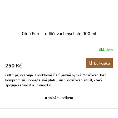
Olea Pure – odličovací mycí olej 100 ml
Skladem
Do košíku
250 Kč
Odličuje, vyživuje. Hloubkově čistí, jemně hýčká. Odličování bez
kompromisů. Dopřejte své pleti luxusní odličovací rituál, který
spojuje šetrnost a účinnost v...
8
položek celkem
O
v
l
Z
á
á