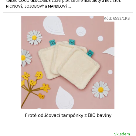
tenzid COCO GLUCOSIDE zbaví pleť šetrně mastnoty a nečistot.
RICINOVÝ, JOJOBOVÝ a MANDLOVÝ ...
Kód:
6592/1KS
Froté odličovací tampónky z BIO bavlny
Skladem