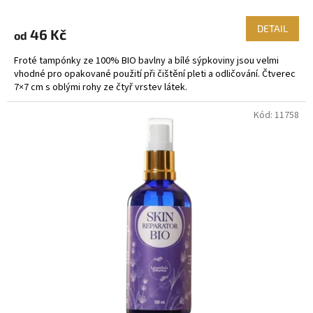
DETAIL
46 Kč
od
Froté tampónky ze 100% BIO bavlny a bílé sýpkoviny jsou velmi
vhodné pro opakované použití při čištění pleti a odličování. Čtverec
7×7 cm s oblými rohy ze čtyř vrstev látek.
Kód:
11758