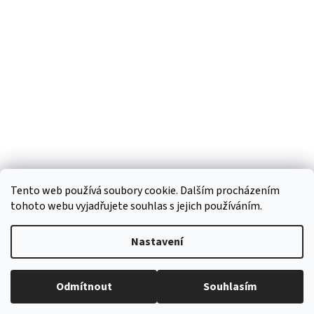
d
p
a
a
c
t
í
í
p
r
v
k
y
v
ý
p
i
s
Tento web používá soubory cookie. Dalším procházením
u
tohoto webu vyjadřujete souhlas s jejich používáním.
Vytvořil Shoptet
Nastavení
Copyright 2026
Regiokošík
. Všechna práva vyhrazena.
Upravit
Odmítnout
Souhlasím
nastavení cookies