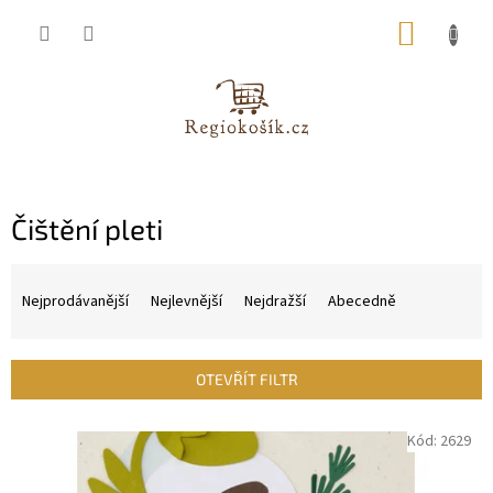
Přejít
NÁKUP
na
obsah
KOŠÍK
Čištění pleti
Ř
a
Nejprodávanější
Nejlevnější
Nejdražší
Abecedně
z
e
n
OTEVŘÍT FILTR
í
p
V
Kód:
2629
r
ý
o
p
d