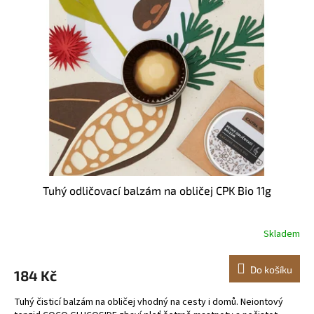
i
u
s
k
p
t
r
ů
o
d
u
k
t
ů
Tuhý odličovací balzám na obličej CPK Bio 11g
Skladem
Do košíku
184 Kč
Tuhý čisticí balzám na obličej vhodný na cesty i domů. Neiontový