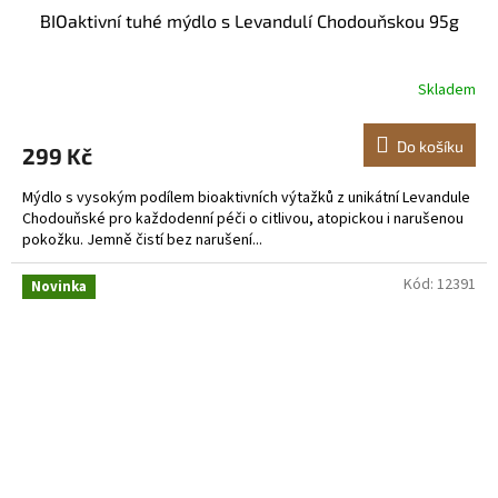
BIOaktivní tuhé mýdlo s Levandulí Chodouňskou 95g
Skladem
Do košíku
299 Kč
Mýdlo s vysokým podílem bioaktivních výtažků z unikátní Levandule
Chodouňské pro každodenní péči o citlivou, atopickou i narušenou
pokožku. Jemně čistí bez narušení...
Kód:
12391
Novinka