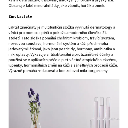
kafr a další složky, třísloviny, antokyany, hořčiny a pryskyřice.
Obsahuje také minerální látky jako vápník, hořčík a zinek.
Zinc Lactate
Laktát zinečnatý je multifunkční složka vyvinutá dermatology a
vědci pro pomoc a péči o pokožku moderního člověka 21.
století. Tato složka pomáhá chránit mikrobiom, trávící systém,
nervovou soustavu, hormonální systém a kůži před mnoha
jedovatými látkami, jako jsou pesticidy, hormony, antibiotika a
mikroplasty. Vykazuje antibakteriální a protizánětlivé účinky a
používá se v aplikacích péče o pleť včetně atopického ekzému,
lupenky, hormonálních změn na kůži a zánětlivých procesů kůže.
Výrazně pomáhá redukovat a kontrolovat mikroorganismy.