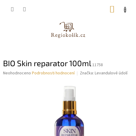
Přejít
NÁKUP
na
obsah
KOŠÍK
BIO Skin reparator 100ml
11758
Průměrné
Neohodnoceno
Podrobnosti hodnocení
Značka:
Levandulové údolí
hodnocení
produktu
je
0,0
z
5
hvězdiček.