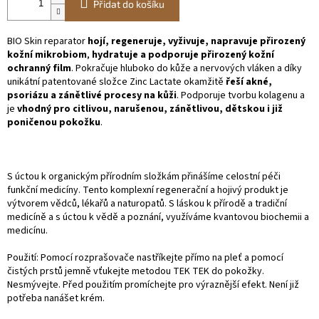
Přidat do košíku
BIO Skin reparator
hojí, regeneruje, vyživuje, napravuje přirozený
kožní mikrobiom
,
hydratuje a podporuje přirozený kožní
ochranný film
. Pokračuje hluboko do kůže a nervových vláken a díky
unikátní patentované složce Zinc Lactate okamžitě
řeší akné,
psoriázu a zánětlivé procesy na kůži
. Podporuje tvorbu kolagenu a
je
vhodný pro citlivou, narušenou, zánětlivou, dětskou i již
poničenou pokožku
.
S úctou k organickým přírodním složkám přinášíme celostní péči
funkční medicíny. Tento komplexní regenerační a hojivý produkt je
výtvorem vědců, lékařů a naturopatů. S láskou k přírodě a tradiční
medicíně a s úctou k vědě a poznání, využíváme kvantovou biochemii a
medicínu.
Použití: Pomocí rozprašovače nastříkejte přímo na pleť a pomocí
čistých prstů jemně vťukejte metodou TEK TEK do pokožky.
Nesmývejte. Před použitím promíchejte pro výraznější efekt. Není již
potřeba nanášet krém.