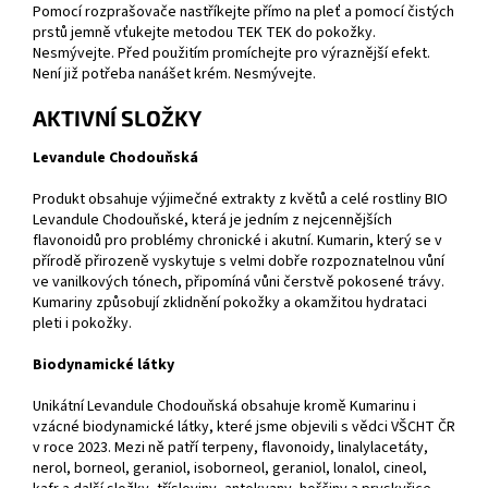
Pomocí rozprašovače nastříkejte přímo na pleť a pomocí čistých
prstů jemně vťukejte metodou TEK TEK do pokožky.
Nesmývejte. Před použitím promíchejte pro výraznější efekt.
Není již potřeba nanášet krém. Nesmývejte.
AKTIVNÍ SLOŽKY
Levandule Chodouňská
Produkt obsahuje výjimečné extrakty z květů a celé rostliny BIO
Levandule Chodouňské, která je jedním z nejcennějších
flavonoidů pro problémy chronické i akutní. Kumarin, který se v
přírodě přirozeně vyskytuje s velmi dobře rozpoznatelnou vůní
ve vanilkových tónech, připomíná vůni čerstvě pokosené trávy.
Kumariny způsobují zklidnění pokožky a okamžitou hydrataci
pleti i pokožky.
Biodynamické látky
Unikátní Levandule Chodouňská obsahuje kromě Kumarinu i
vzácné biodynamické látky, které jsme objevili s vědci VŠCHT ČR
v roce 2023. Mezi ně patří terpeny, flavonoidy, linalylacetáty,
nerol, borneol, geraniol, isoborneol, geraniol, lonalol, cineol,