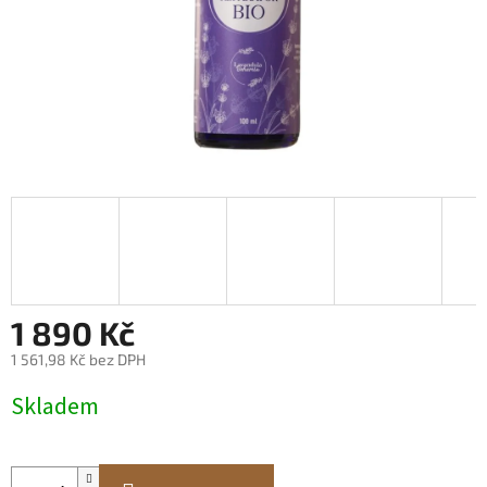
1 890 Kč
1 561,98 Kč bez DPH
Měrná
Skladem
cena: