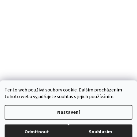
á
p
a
t
í
Tento web používá soubory cookie. Dalším procházením
tohoto webu vyjadřujete souhlas s jejich používáním.
Vytvořil Shoptet
Nastavení
Copyright 2026
Regiokošík
. Všechna práva vyhrazena.
Upravit
Odmítnout
Souhlasím
nastavení cookies