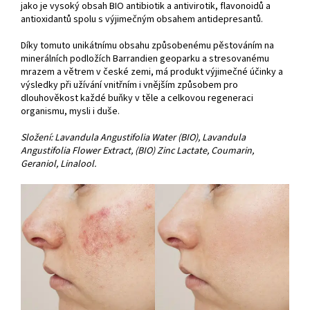
jako je vysoký obsah BIO antibiotik a antivirotik, flavonoidů a
antioxidantů spolu s výjimečným obsahem antidepresantů.
Díky tomuto unikátnímu obsahu způsobenému pěstováním na
minerálních podložích Barrandien geoparku a stresovanému
mrazem a větrem v české zemi, má produkt výjimečné účinky a
výsledky při užívání vnitřním i vnějším způsobem pro
dlouhověkost každé buňky v těle a celkovou regeneraci
organismu, mysli i duše.
Složení: Lavandula Angustifolia Water (BIO), Lavandula
Angustifolia Flower Extract, (BIO) Zinc Lactate, Coumarin,
Geraniol, Linalool.