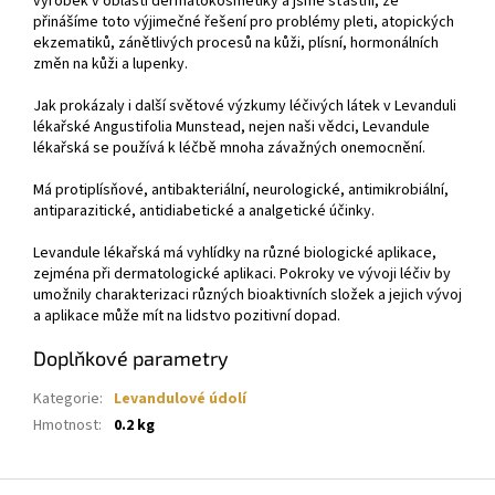
výrobek v oblasti dermatokosmetiky a jsme šťastní, že
přinášíme toto výjimečné řešení pro problémy pleti, atopických
ekzematiků, zánětlivých procesů na kůži, plísní, hormonálních
změn na kůži a lupenky.
Jak prokázaly i další světové výzkumy léčivých látek v Levanduli
lékařské Angustifolia Munstead, nejen naši vědci, Levandule
lékařská se používá k léčbě mnoha závažných onemocnění.
Má protiplísňové, antibakteriální, neurologické, antimikrobiální,
antiparazitické, antidiabetické a analgetické účinky.
Levandule lékařská má vyhlídky na různé biologické aplikace,
zejména při dermatologické aplikaci. Pokroky ve vývoji léčiv by
umožnily charakterizaci různých bioaktivních složek a jejich vývoj
a aplikace může mít na lidstvo pozitivní dopad.
Doplňkové parametry
Kategorie
:
Levandulové údolí
Hmotnost
:
0.2 kg
Z