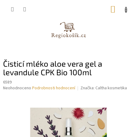
Přejít
NÁKUP
na
obsah
KOŠÍK
Čisticí mléko aloe vera gel a
levandule CPK Bio 100ml
6589
Průměrné
Neohodnoceno
Podrobnosti hodnocení
Značka:
Caltha kosmetika
hodnocení
produktu
je
0,0
z
5
hvězdiček.