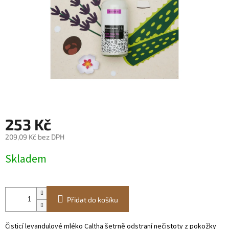
253 Kč
209,09 Kč bez DPH
Měrná
Skladem
cena:
Přidat do košíku
Čisticí levandulové mléko Caltha šetrně odstraní nečistoty z pokožky