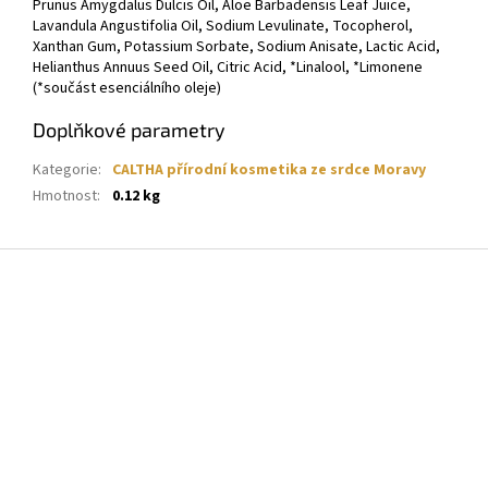
Prunus Amygdalus Dulcis Oil, Aloe Barbadensis Leaf Juice,
Lavandula Angustifolia Oil, Sodium Levulinate, Tocopherol,
Xanthan Gum, Potassium Sorbate, Sodium Anisate, Lactic Acid,
Helianthus Annuus Seed Oil, Citric Acid, *Linalool, *Limonene
(*součást esenciálního oleje)
Doplňkové parametry
Kategorie
:
CALTHA přírodní kosmetika ze srdce Moravy
Hmotnost
:
0.12 kg
Z
á
p
a
t
í