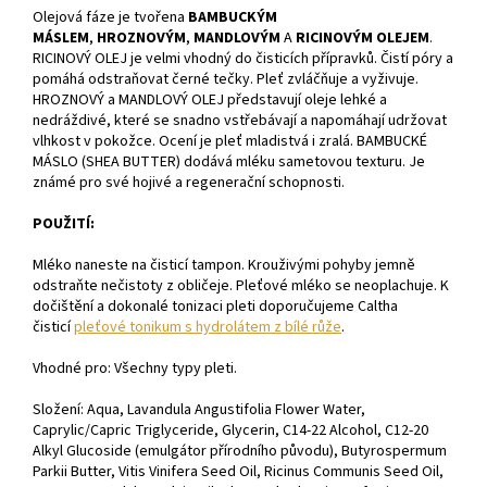
Olejová fáze je tvořena
BAMBUCKÝM
MÁSLEM
,
HROZNOVÝM
,
MANDLOVÝM
A
RICINOVÝM OLEJEM
.
RICINOVÝ OLEJ je velmi vhodný do čisticích přípravků. Čistí póry a
pomáhá odstraňovat černé tečky. Pleť zvláčňuje a vyživuje.
HROZNOVÝ a MANDLOVÝ OLEJ představují oleje lehké a
nedráždivé, které se snadno vstřebávají a napomáhají udržovat
vlhkost v pokožce. Ocení je pleť mladistvá i zralá. BAMBUCKÉ
MÁSLO (SHEA BUTTER) dodává mléku sametovou texturu. Je
známé pro své hojivé a regenerační schopnosti.
POUŽITÍ:
Mléko naneste na čisticí tampon. Krouživými pohyby jemně
odstraňte nečistoty z obličeje. Pleťové mléko se neoplachuje. K
dočištění a dokonalé tonizaci pleti doporučujeme Caltha
čisticí
pleťové tonikum s hydrolátem z bílé růže
.
Vhodné pro: Všechny typy pleti.
Složení:
Aqua, Lavandula Angustifolia Flower Water,
Caprylic/Capric Triglyceride, Glycerin, C14-22 Alcohol, C12-20
Alkyl Glucoside (emulgátor přírodního původu), Butyrospermum
Parkii Butter, Vitis Vinifera Seed Oil, Ricinus Communis Seed Oil,