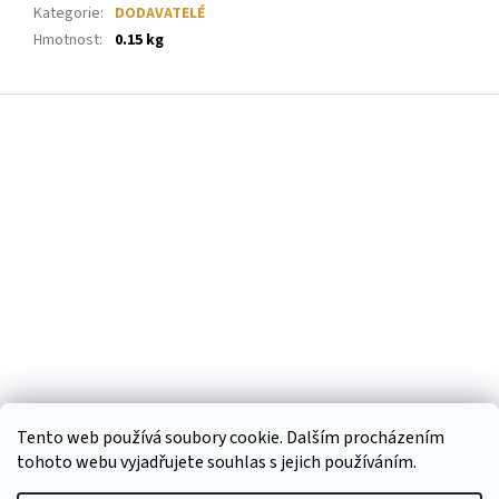
Kategorie
:
DODAVATELÉ
Hmotnost
:
0.15 kg
Z
á
p
a
t
í
Tento web používá soubory cookie. Dalším procházením
tohoto webu vyjadřujete souhlas s jejich používáním.