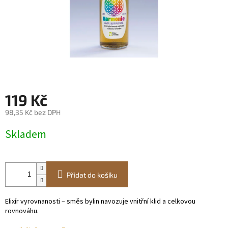
119 Kč
98,35 Kč bez DPH
Měrná
Skladem
cena:
Přidat do košíku
Elixír vyrovnanosti – směs bylin navozuje vnitřní klid a celkovou
rovnováhu.