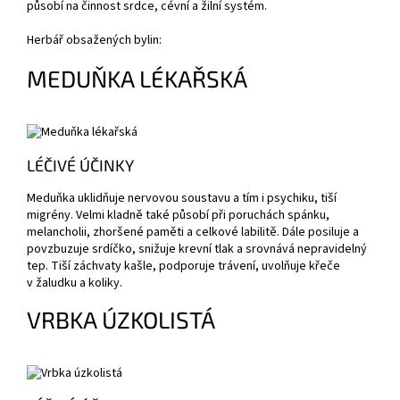
působí na činnost srdce, cévní a žilní systém.
Herbář obsažených bylin:
MEDUŇKA LÉKAŘSKÁ
LÉČIVÉ ÚČINKY
Meduňka uklidňuje nervovou soustavu a tím i psychiku, tiší
migrény. Velmi kladně také působí při poruchách spánku,
melancholii, zhoršené paměti a celkové labilitě. Dále posiluje a
povzbuzuje srdíčko, snižuje krevní tlak a srovnává nepravidelný
tep. Tiší záchvaty kašle, podporuje trávení, uvolňuje křeče
v žaludku a koliky.
VRBKA ÚZKOLISTÁ