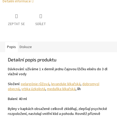
Detailní informace
ZEPTAT SE
SDÍLET
Popis
Diskuze
Detailní popis produktu
Dávkování:
užíváme 1 x denně jednu čajovou lžičku elixíru do 3 dl
vlažné vody
Složení:
pelargónie růžová
,
levandule lékařská
,
dobromysl
obecná
,
vrbka úzkolistá
,
meduňka lékařská
, líh
Balení:
40 ml
Byliny v kapkách obsažené celkově zklidňují, zlepšují psychické
rozpoložení, nastolují vnitřní klid a pohodu. Rovněž příznivě