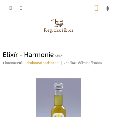
Přejít
NÁKUP
na
obsah
KOŠÍK
Elixír - Harmonie
4592
Průměrné
1 hodnocení
Podrobnosti hodnocení
Značka:
Léčíme přírodou
hodnocení
produktu
je
5,0
z
5
hvězdiček.