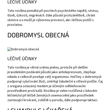
LÉČIVÉ ÚČINKY
Tato rostlina pomáhá při pocitech psychického napětí, stresu,
tísně, úzkosti, migrénách. Dále působí protizánětlivě, chrání
sliznice a u mužů je výbornou prevencí, ale i léčbou potíží s
prostatou.
DOBROMYSL OBECNÁ
LÉČIVÉ ÚČINKY
Tato rostlina je věrná svému jménu, protože při delším
pravidelném podávání působí jako antidepresivum, zlepšuje
náladu a celkově posiluje celý organismus. Hořčiny z dobromysli
podporují vylučování žluči, zmírňují žaludeční a střevní potíže. Čaj
z oregana oslazený medem je účinným odhleňovacím
prostředkem proti kašli. Rostlina je velmi rozšířená v lidovém
léčitelství při léčbě ženských onemocnění jako prostředek
zastavující krvácení, zvláště u porodu, dále podporuje laktaci.