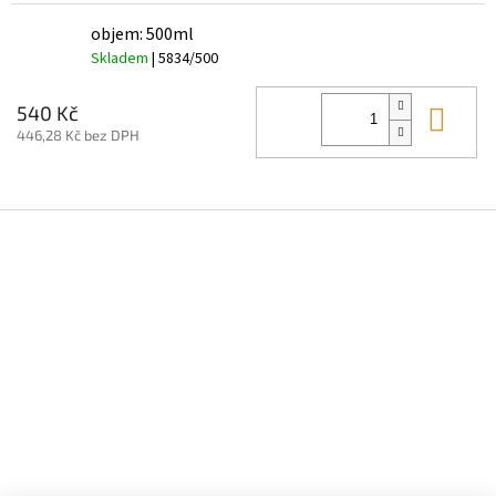
objem: 500ml
Skladem
| 5834/500
Do 
540 Kč
446,28 Kč bez DPH
Z
á
p
a
t
í