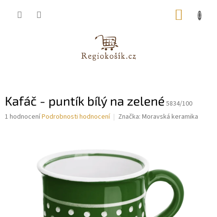
Přejít
NÁKUP
na
obsah
KOŠÍK
Kafáč - puntík bílý na zelené
5834/100
Průměrné
1 hodnocení
Podrobnosti hodnocení
Značka:
Moravská keramika
hodnocení
produktu
je
5,0
z
5
hvězdiček.