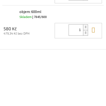
objem: 600ml
Skladem
| 7845/600
Do 
580 Kč
479,34 Kč bez DPH
Z
á
p
a
t
í