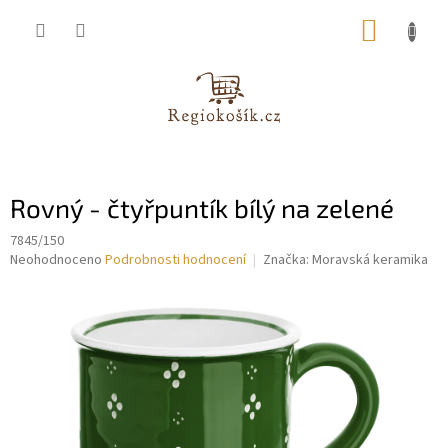
Přejít
NÁKUP
na
obsah
KOŠÍK
Rovný - čtyřpuntík bílý na zelené
7845/150
Průměrné
Neohodnoceno
Podrobnosti hodnocení
Značka:
Moravská keramika
hodnocení
produktu
je
0,0
z
5
hvězdiček.