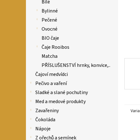
n
Bílé
e
Bylinné
l
Pečené
Ovocné
BIO čaje
Čaje Rooibos
Matcha
PŘÍSLUŠENSTVÍ hrnky, konvice,..
Čajoví medvídci
Pečivo a vaření
Sladké a slané pochutiny
Med a medové produkty
Zavařeniny
Varia
Čokoláda
Nápoje
Z ořechů a semínek