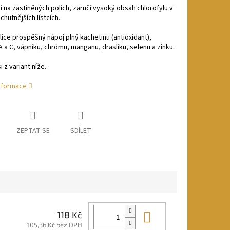
 na zastíněných polích, zaručí vysoký obsah chlorofylu v
chutnějších lístcích.
lice prospěšný nápoj plný kachetinu (antioxidant),
A a C, vápníku, chrómu, manganu, draslíku, selenu a zinku.
 z variant níže.
informace
ZEPTAT SE
SDÍLET
Do košíku
118 Kč
105,36 Kč bez DPH