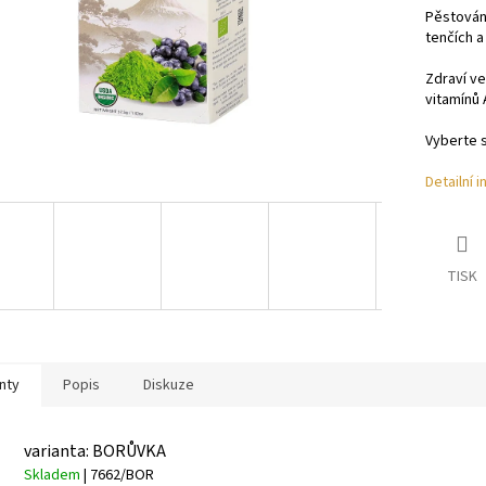
Pěstování
tenčích a 
Zdraví ve
vitamínů 
Vyberte si
Detailní 
TISK
nty
Popis
Diskuze
varianta: BORŮVKA
Skladem
| 7662/BOR