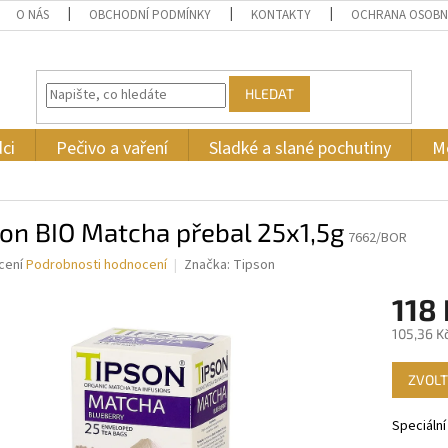
O NÁS
OBCHODNÍ PODMÍNKY
KONTAKTY
OCHRANA OSOBN
HLEDAT
ci
Pečivo a vaření
Sladké a slané pochutiny
M
on BIO Matcha přebal 25x1,5g
7662/BOR
né
cení
Podrobnosti hodnocení
Značka:
Tipson
ní
118 
u
105,36 K
Měrná
ZVOLT
cena:
ek.
Speciální