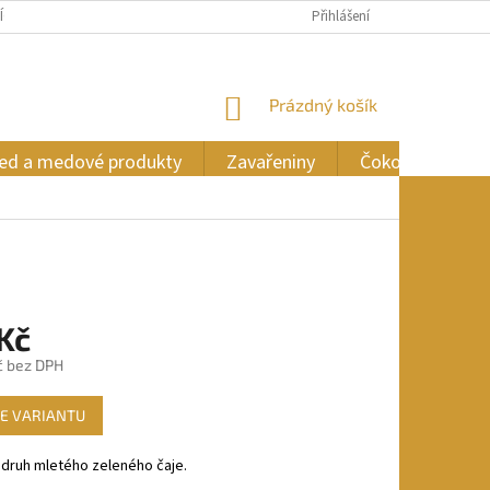
ÍCH ÚDAJŮ
Přihlášení
NÁKUPNÍ
Prázdný košík
KOŠÍK
ed a medové produkty
Zavařeniny
Čokoláda
Kč
č bez DPH
E VARIANTU
 druh mletého zeleného čaje.