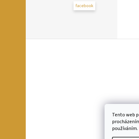
facebook
Z
á
p
a
t
í
Tento web po
procházením 
používáním.