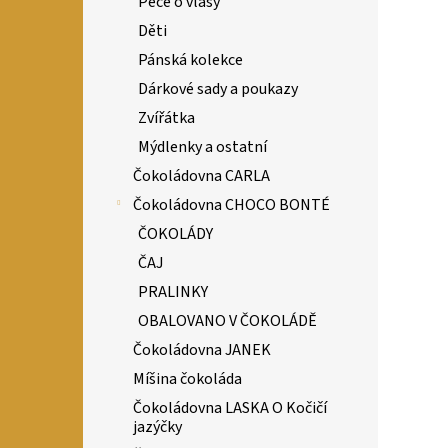
Péče o vlasy
Děti
Pánská kolekce
Dárkové sady a poukazy
Zvířátka
Mýdlenky a ostatní
Čokoládovna CARLA
Čokoládovna CHOCO BONTÉ
ČOKOLÁDY
ČAJ
PRALINKY
OBALOVANO V ČOKOLÁDĚ
Čokoládovna JANEK
Míšina čokoláda
Čokoládovna LASKA O Kočičí
jazýčky