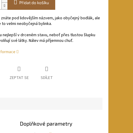
Přidat do košíku
 znáte pod lidovějším názvem, jako obyčejný bodlák, ale
e to velmi neobyčejná bylinka.
u nejlepší v drceném stavu, neboť přes tlustou šlupku
olňují své látky. Nálev má příjemnou chuť.
informace
ZEPTAT SE
SDÍLET
Doplňkové parametry