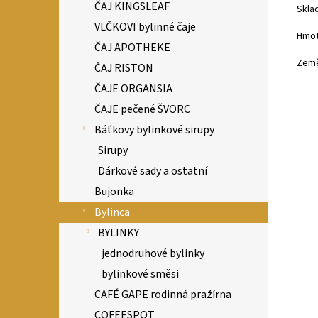
ČAJ KINGSLEAF
Sklad
VLČKOVI bylinné čaje
Hmot
ČAJ APOTHEKE
Země
ČAJ RISTON
ČAJE ORGANSIA
ČAJE pečené ŠVORC
Báťkovy bylinkové sirupy
Sirupy
Dárkové sady a ostatní
Bujonka
Bylinca
BYLINKY
jednodruhové bylinky
bylinkové směsi
CAFÉ GAPE rodinná pražírna
COFEESPOT