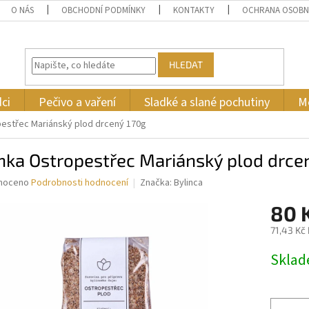
O NÁS
OBCHODNÍ PODMÍNKY
KONTAKTY
OCHRANA OSOBN
HLEDAT
ci
Pečivo a vaření
Sladké a slané pochutiny
M
pestřec Mariánský plod drcený 170g
nka Ostropestřec Mariánský plod drce
né
noceno
Podrobnosti hodnocení
Značka:
Bylinca
ní
80 
u
71,43 Kč
Měrná
Skla
cena:
ek.