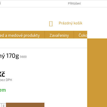
ÍCH ÚDAJŮ
Přihlášení
NÁKUPNÍ
Prázdný košík
KOŠÍK
ed a medové produkty
Zavařeniny
Čokoláda
ný 170g
5600
Kč
 bez DPH
dem