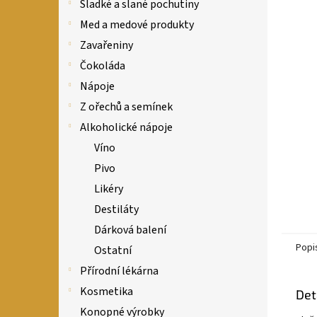
n
Sladké a slané pochutiny
e
Med a medové produkty
l
Zavařeniny
Čokoláda
Nápoje
Z ořechů a semínek
Alkoholické nápoje
Víno
Pivo
Likéry
Destiláty
Dárková balení
Popi
Ostatní
Přírodní lékárna
Kosmetika
Det
Konopné výrobky