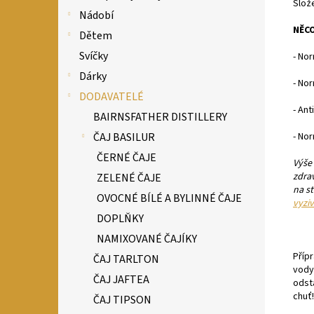
Slož
Nádobí
NĚCO
Dětem
Svíčky
- Nor
Dárky
- Nor
DODAVATELÉ
- Ant
BAIRNSFATHER DISTILLERY
ČAJ BASILUR
- Nor
ČERNÉ ČAJE
Výše
zdra
ZELENÉ ČAJE
na s
OVOCNÉ BÍLÉ A BYLINNÉ ČAJE
vyzi
DOPLŇKY
NAMIXOVANÉ ČAJÍKY
Příp
ČAJ TARLTON
vody
ČAJ JAFTEA
odst
chuť!
ČAJ TIPSON