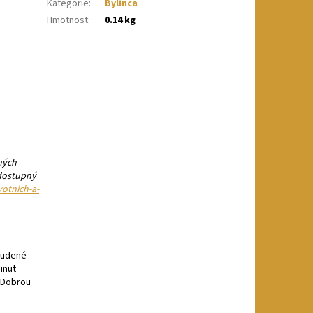
Kategorie
:
Bylinca
Hmotnost
:
0.14 kg
ných
 dostupný
votnich-a-
studené
inut
. Dobrou