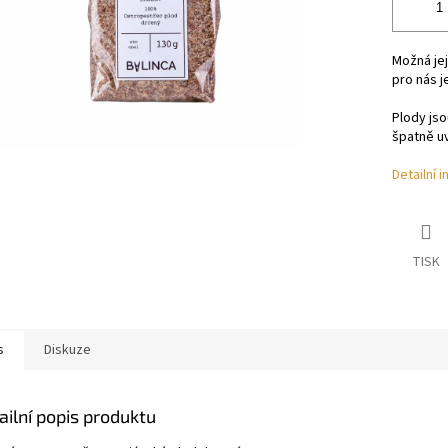
Možná jej
pro nás j
Plody jso
špatně uv
Detailní 
TISK
s
Diskuze
ailní popis produktu