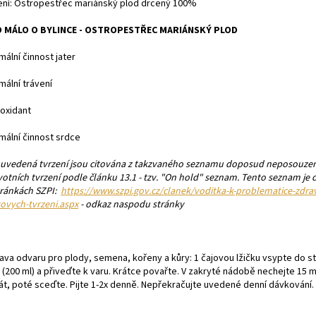
ení: Ostropestřec mariánský plod drcený 100%
 MÁLO O BYLINCE - OSTROPESTŘEC MARIÁNSKÝ PLOD
mální činnost jater
mální trávení
ioxidant
mální činnost srdce
 uvedená tvrzení jsou citována z takzvaného seznamu doposud neposouze
votních tvrzení podle článku 13.1 - tzv. "On hold" seznam. Tento seznam je
tránkách SZPI:
https://www.szpi.gov.cz/clanek/voditka-k-problematice-zdra
vovych-tvrzeni.aspx
- odkaz naspodu stránky
rava odvaru pro plody, semena, kořeny a kůry: 1 čajovou lžičku vsypte do 
 (200 ml) a přiveďte k varu. Krátce povařte. V zakryté nádobě nechejte 15 m
át, poté sceďte. Pijte 1-2x denně. Nepřekračujte uvedené denní dávkování