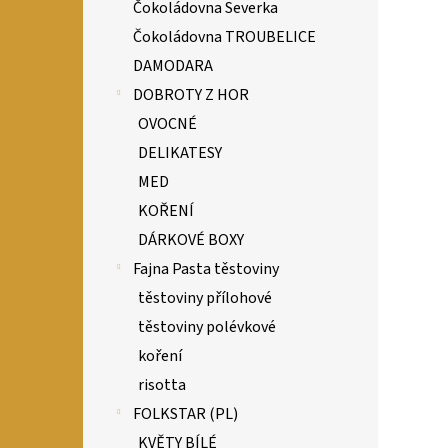
Čokoládovna Severka
Čokoládovna TROUBELICE
DAMODARA
DOBROTY Z HOR
OVOCNÉ
DELIKATESY
MED
KOŘENÍ
DÁRKOVÉ BOXY
Fajna Pasta těstoviny
těstoviny přílohové
těstoviny polévkové
koření
risotta
FOLKSTAR (PL)
KVĚTY BÍLÉ