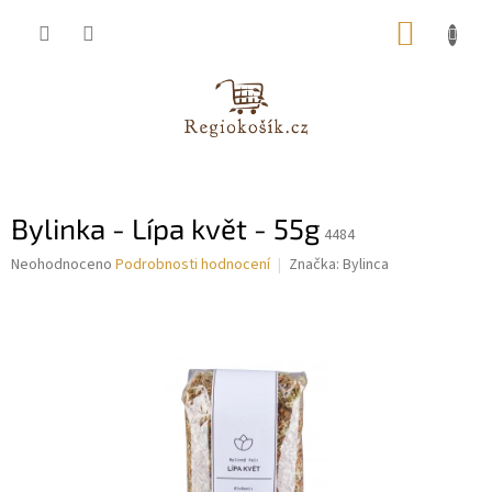
Přejít
NÁKUP
na
obsah
KOŠÍK
Bylinka - Lípa květ - 55g
4484
Průměrné
Neohodnoceno
Podrobnosti hodnocení
Značka:
Bylinca
hodnocení
produktu
je
0,0
z
5
hvězdiček.