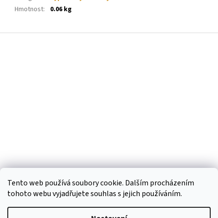
Hmotnost
:
0.06 kg
Z
á
p
a
t
í
Tento web používá soubory cookie. Dalším procházením
tohoto webu vyjadřujete souhlas s jejich používáním.
Vytvořil Shoptet