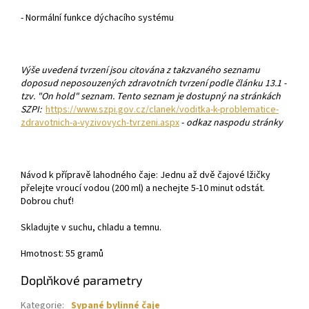
- Normální funkce dýchacího systému
Výše uvedená tvrzení jsou citována z takzvaného seznamu
doposud neposouzených zdravotních tvrzení podle článku 13.1 -
tzv. "On hold" seznam. Tento seznam je dostupný na stránkách
SZPI:
https://www.szpi.gov.cz/clanek/voditka-k-problematice-
zdravotnich-a-vyzivovych-tvrzeni.aspx
-
odkaz naspodu stránky
Návod k přípravě lahodného čaje: Jednu až dvě čajové lžičky
přelejte vroucí vodou (200 ml) a nechejte 5-10 minut odstát.
Dobrou chuť!
Skladujte v suchu, chladu a temnu.
Hmotnost: 55 gramů
Doplňkové parametry
Kategorie
:
Sypané bylinné čaje