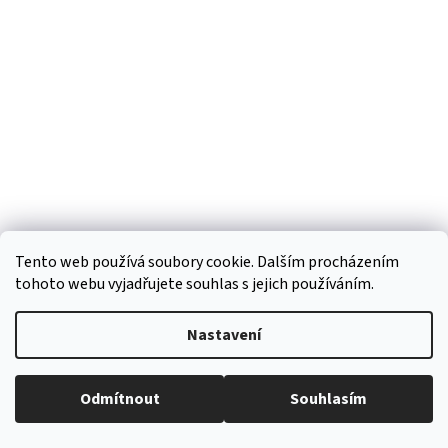
p
a
t
í
Tento web používá soubory cookie. Dalším procházením
tohoto webu vyjadřujete souhlas s jejich používáním.
Vytvořil Shoptet
Nastavení
Copyright 2026
Regiokošík
. Všechna práva vyhrazena.
Upravit
Odmítnout
Souhlasím
nastavení cookies