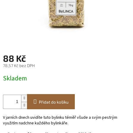
88 Kč
78,57 Kč bez DPH
Měrná
Skladem
cena:
Přidat do košíku
V jarních dnech uvidíte tuto bylinku téměř všude a svým pestrým
využitím nadchne každého bylinkáře.