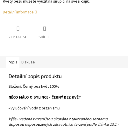
Květy bezu můžete využít na sirup či na svěží čajík.
Detailní informace
ZEPTAT SE
SDÍLET
Popis
Diskuze
Detailní popis produktu
Složení: Černý bez květ 100%
NĚCO MÁLO O BYLINCE - ČERNÝ BEZ KVĚT
- Vylučování vody z organizmu
Výše uvedená tvrzení jsou citována z takzvaného seznamu
doposud neposouzených zdravotních tvrzení podle článku 13.1 -