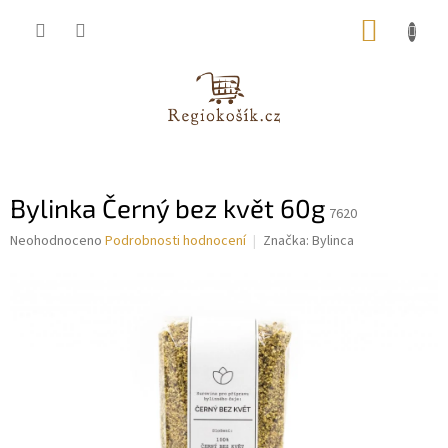
Přejít
NÁKUP
na
obsah
KOŠÍK
Bylinka Černý bez květ 60g
7620
Průměrné
Neohodnoceno
Podrobnosti hodnocení
Značka:
Bylinca
hodnocení
produktu
je
0,0
z
5
hvězdiček.