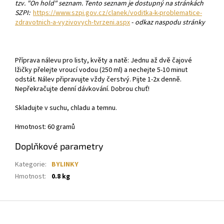
tzv. "On hold" seznam. Tento seznam je dostupný na stránkách
SZPI:
https://www.szpi.gov.cz/clanek/voditka-k-problematice-
zdravotnich-a-vyzivovych-tvrzeni.aspx
-
odkaz naspodu stránky
Příprava nálevu pro listy, květy a natě: Jednu až dvě čajové
lžičky přelejte vroucí vodou (250 ml) a nechejte 5-10 minut
odstát. Nálev připravujte vždy čerstvý. Pijte 1-2x denně.
Nepřekračujte denní dávkování. Dobrou chuť!
Skladujte v suchu, chladu a temnu.
Hmotnost: 60 gramů
Doplňkové parametry
Kategorie
:
BYLINKY
Hmotnost
:
0.8 kg
Z
á