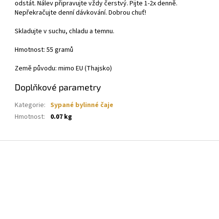
odstát. Nálev připravujte vždy čerstvý. Pijte 1-2x denně.
Nepřekračujte denní dávkování. Dobrou chuť!
Skladujte v suchu, chladu a temnu.
Hmotnost: 55 gramů
Země původu: mimo EU (Thajsko)
Doplňkové parametry
Kategorie
:
Sypané bylinné čaje
Hmotnost
:
0.07 kg
Z
á
p
a
t
í