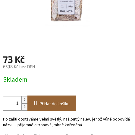
73 Kč
65,18 Kč bez DPH
Měrná
Skladem
cena:
Přidat do košíku
Po zalití dostáváme velmi světlý, nažloutlý nálev, jehož vůně odpovídá
názvu – příjemně citronová, mírně kořeněná.