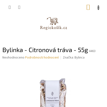
Přejít
NÁKUP
na
obsah
KOŠÍK
Bylinka - Citronová tráva - 55g
4463
Průměrné
Neohodnoceno
Podrobnosti hodnocení
Značka:
Bylinca
hodnocení
produktu
je
0,0
z
5
hvězdiček.