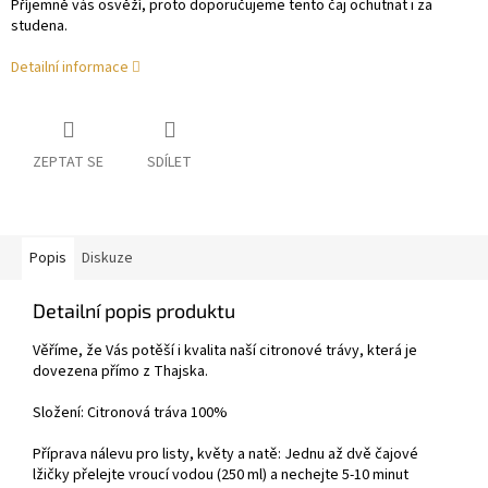
Příjemně vás osvěží, proto doporučujeme tento čaj ochutnat i za
studena.
Detailní informace
ZEPTAT SE
SDÍLET
Popis
Diskuze
Detailní popis produktu
Věříme, že Vás potěší i kvalita naší citronové trávy, která je
dovezena přímo z Thajska.
Složení: Citronová tráva 100%
Příprava nálevu pro listy, květy a natě: Jednu až dvě čajové
lžičky přelejte vroucí vodou (250 ml) a nechejte 5-10 minut