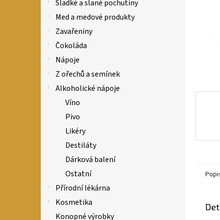
n
Sladké a slané pochutiny
e
Med a medové produkty
l
Zavařeniny
Čokoláda
Nápoje
Z ořechů a semínek
Alkoholické nápoje
Víno
Pivo
Likéry
Destiláty
Dárková balení
Ostatní
Popi
Přírodní lékárna
Kosmetika
Det
Konopné výrobky