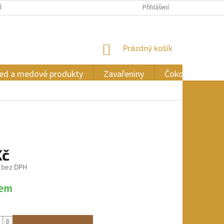
ÍCH ÚDAJŮ
Přihlášení
NÁKUPNÍ
Prázdný košík
KOŠÍK
ed a medové produkty
Zavařeniny
Čokoláda
Kč
 bez DPH
dem