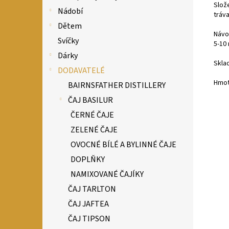
Slože
Nádobí
tráv
Dětem
Návod
Svíčky
5-10
Dárky
Sklad
DODAVATELÉ
Hmot
BAIRNSFATHER DISTILLERY
ČAJ BASILUR
ČERNÉ ČAJE
ZELENÉ ČAJE
OVOCNÉ BÍLÉ A BYLINNÉ ČAJE
DOPLŇKY
NAMIXOVANÉ ČAJÍKY
ČAJ TARLTON
ČAJ JAFTEA
ČAJ TIPSON