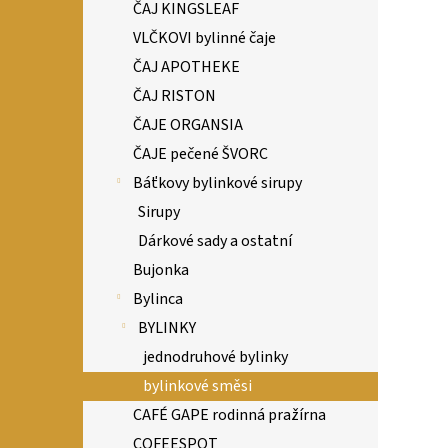
ČAJ KINGSLEAF
VLČKOVI bylinné čaje
ČAJ APOTHEKE
ČAJ RISTON
ČAJE ORGANSIA
ČAJE pečené ŠVORC
Báťkovy bylinkové sirupy
Sirupy
Dárkové sady a ostatní
Bujonka
Bylinca
BYLINKY
jednodruhové bylinky
bylinkové směsi
CAFÉ GAPE rodinná pražírna
COFEESPOT