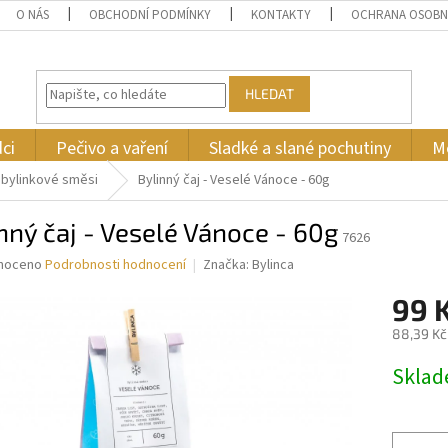
O NÁS
OBCHODNÍ PODMÍNKY
KONTAKTY
OCHRANA OSOBN
HLEDAT
ci
Pečivo a vaření
Sladké a slané pochutiny
M
bylinkové směsi
Bylinný čaj - Veselé Vánoce - 60g
nný čaj - Veselé Vánoce - 60g
7626
né
noceno
Podrobnosti hodnocení
Značka:
Bylinca
ní
99 
u
88,39 Kč
Měrná
Skla
cena:
ek.