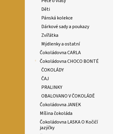
Péče o vlasy
Děti
Pánská kolekce
Dárkové sady a poukazy
Zvířátka
Mýdlenky a ostatní
Čokoládovna CARLA
Čokoládovna CHOCO BONTÉ
ČOKOLÁDY
ČAJ
PRALINKY
OBALOVANO V ČOKOLÁDĚ
Čokoládovna JANEK
Míšina čokoláda
Čokoládovna LASKA O Kočičí
jazýčky