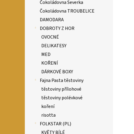
Čokoládovna Severka
Čokoládovna TROUBELICE
DAMODARA
DOBROTY Z HOR
OVOCNÉ
DELIKATESY
MED
KOŘENÍ
DÁRKOVÉ BOXY
Fajna Pasta těstoviny
těstoviny přílohové
těstoviny polévkové
koření
risotta
FOLKSTAR (PL)
KVĚTY BÍLÉ