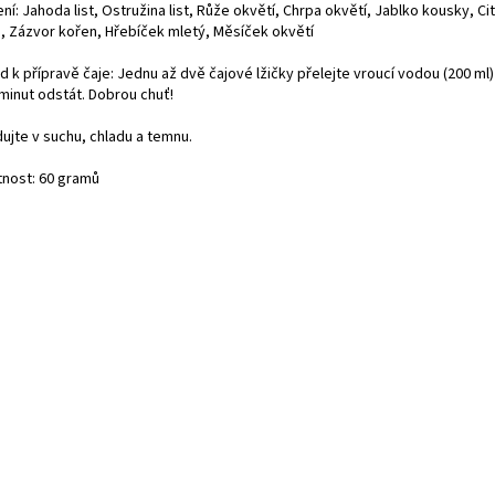
ní: Jahoda list, Ostružina list, Růže okvětí, Chrpa okvětí, Jablko kousky, C
a, Zázvor kořen, Hřebíček mletý, Měsíček okvětí
 k přípravě čaje: Jednu až dvě čajové lžičky přelejte vroucí vodou (200 ml)
 minut odstát. Dobrou chuť!
ujte v suchu, chladu a temnu.
nost: 60 gramů