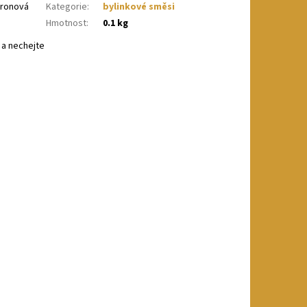
itronová
Kategorie
:
bylinkové směsi
Hmotnost
:
0.1 kg
 a nechejte