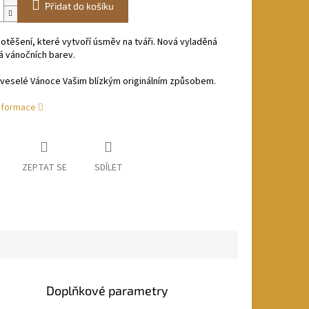
Přidat do košíku
otěšení, které vytvoří úsměv na tváři. Nová vyladěná
á vánočních barev.
 veselé Vánoce Vašim blízkým originálním způsobem.
informace
ZEPTAT SE
SDÍLET
Doplňkové parametry