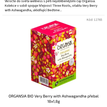
Vkročte do světa wellness s pěti nejoblíbenějšími čaji Organsia.
Kolekce v sobě spojuje hřejivost Three Roots, vitalitu Very Berry
with Ashwagandha, uklidňující Bedtime...
Kód:
12765
ORGANSIA BIO Very Berry with Ashwagandha přebal
18x1,8g