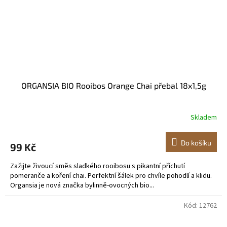
ORGANSIA BIO Rooibos Orange Chai přebal 18x1,5g
Skladem
Do košíku
99 Kč
Zažijte živoucí směs sladkého rooibosu s pikantní příchutí
pomeranče a koření chai. Perfektní šálek pro chvíle pohodlí a klidu.
Organsia je nová značka bylinně-ovocných bio...
Kód:
12762