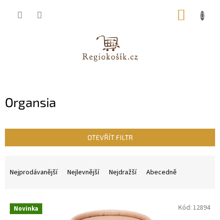
Přejít
NÁKUP
na
obsah
KOŠÍK
Organsia
OTEVŘÍT FILTR
Ř
a
Nejprodávanější
Nejlevnější
Nejdražší
Abecedně
z
e
V
n
Kód:
12894
Novinka
ý
í