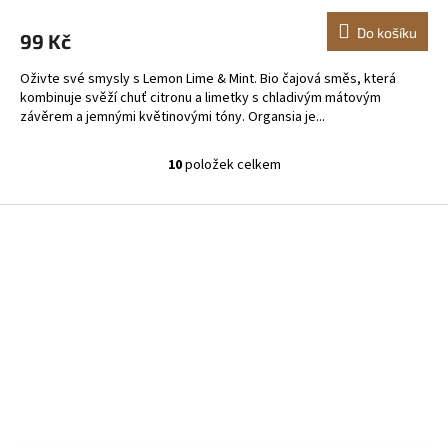
Do košíku
99 Kč
Oživte své smysly s Lemon Lime & Mint. Bio čajová směs, která
kombinuje svěží chuť citronu a limetky s chladivým mátovým
závěrem a jemnými květinovými tóny. Organsia je...
10
položek celkem
O
v
l
Z
á
á
d
p
a
a
c
t
í
í
p
r
v
k
y
v
ý