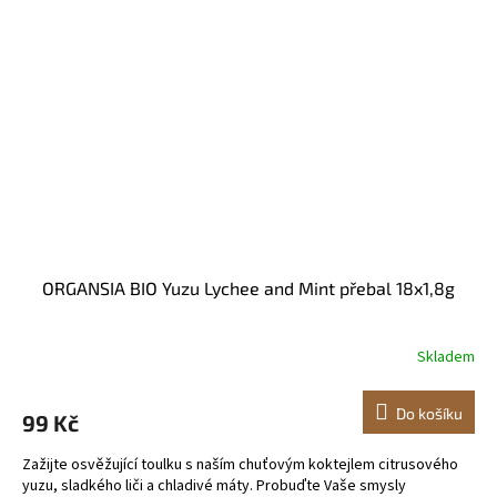
ORGANSIA BIO Yuzu Lychee and Mint přebal 18x1,8g
Skladem
Do košíku
99 Kč
Zažijte osvěžující toulku s naším chuťovým koktejlem citrusového
yuzu, sladkého liči a chladivé máty. Probuďte Vaše smysly