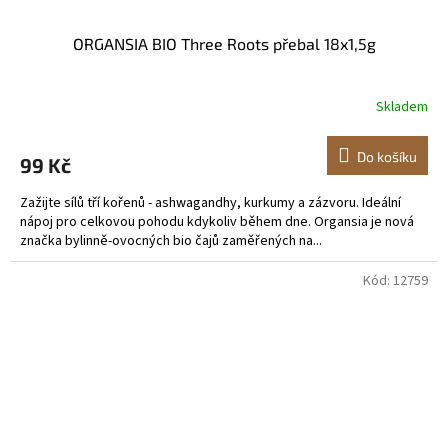
ORGANSIA BIO Three Roots přebal 18x1,5g
Skladem
Do košíku
99 Kč
Zažijte sílů tří kořenů - ashwagandhy, kurkumy a zázvoru. Ideální
nápoj pro celkovou pohodu kdykoliv během dne. Organsia je nová
značka bylinně-ovocných bio čajů zaměřených na...
Kód:
12759