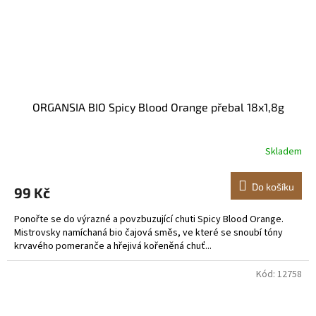
ORGANSIA BIO Spicy Blood Orange přebal 18x1,8g
Skladem
Do košíku
99 Kč
Ponořte se do výrazné a povzbuzující chuti Spicy Blood Orange.
Mistrovsky namíchaná bio čajová směs, ve které se snoubí tóny
krvavého pomeranče a hřejivá kořeněná chuť...
Kód:
12758