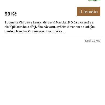
Do košíku
99 Kč
Zpomalte Váš den s Lemon Ginger & Manuka. BIO čajová směs s
chutí pikantního a hřejivého zázvoru, svěžím citronem a sladkým
medem Manuka. Organsia je nová značka...
Kód:
12760