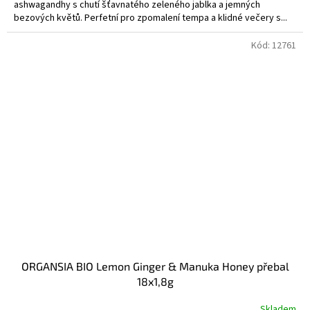
ashwagandhy s chutí šťavnatého zeleného jablka a jemných
bezových květů. Perfetní pro zpomalení tempa a klidné večery s...
Kód:
12761
ORGANSIA BIO Lemon Ginger & Manuka Honey přebal
18x1,8g
Skladem