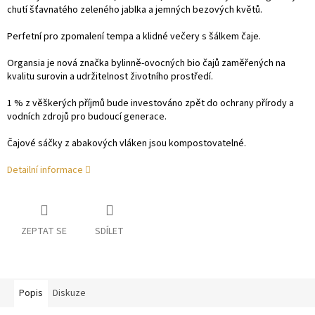
chutí šťavnatého zeleného jablka a jemných bezových květů.
Perfetní pro zpomalení tempa a klidné večery s šálkem čaje.
Organsia je nová značka bylinně-ovocných bio čajů zaměřených na
kvalitu surovin a udržitelnost životního prostředí.
1 % z věškerých příjmů bude investováno zpět do ochrany přírody a
vodních zdrojů pro budoucí generace.
Čajové sáčky z abakových vláken jsou kompostovatelné.
Detailní informace
ZEPTAT SE
SDÍLET
Popis
Diskuze