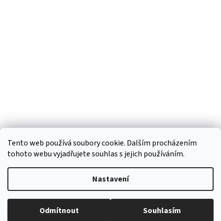
á
p
a
t
í
Tento web používá soubory cookie. Dalším procházením
tohoto webu vyjadřujete souhlas s jejich používáním.
Vytvořil Shoptet
Nastavení
Copyright 2026
Regiokošík
. Všechna práva vyhrazena.
Upravit
Odmítnout
Souhlasím
nastavení cookies