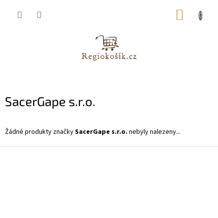
Přejít
NÁKUP
na
obsah
KOŠÍK
SacerGape s.r.o.
Žádné produkty značky
SacerGape s.r.o.
nebyly nalezeny...
Z
á
p
a
t
í