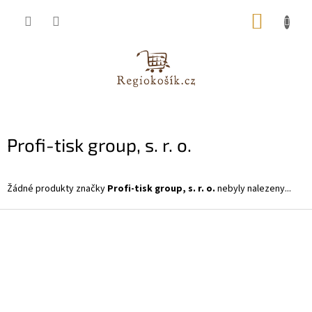
Přejít
NÁKUP
na
obsah
KOŠÍK
Profi-tisk group, s. r. o.
Žádné produkty značky
Profi-tisk group, s. r. o.
nebyly nalezeny...
Z
á
p
a
t
í