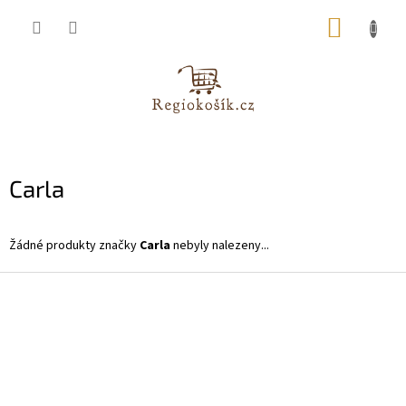
Přejít
NÁKUP
na
obsah
KOŠÍK
Carla
Žádné produkty značky
Carla
nebyly nalezeny...
Z
á
p
a
t
í