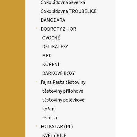
Čokoládovna Severka
Čokoládovna TROUBELICE
DAMODARA
DOBROTY Z HOR
OVOCNÉ
DELIKATESY
MED
KOŘENÍ
DÁRKOVÉ BOXY
Fajna Pasta těstoviny
těstoviny přílohové
těstoviny polévkové
koření
risotta
FOLKSTAR (PL)
KVĚTY BÍLÉ