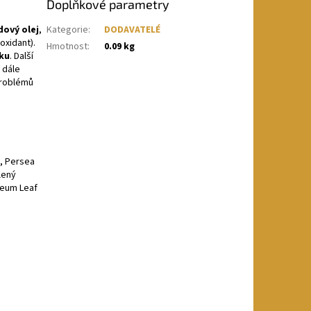
Doplňkové parametry
ový olej
,
Kategorie
:
DODAVATELÉ
oxidant).
Hmotnost
:
0.09 kg
žku
. Další
 dále
problémů
e, Persea
lený
seum Leaf