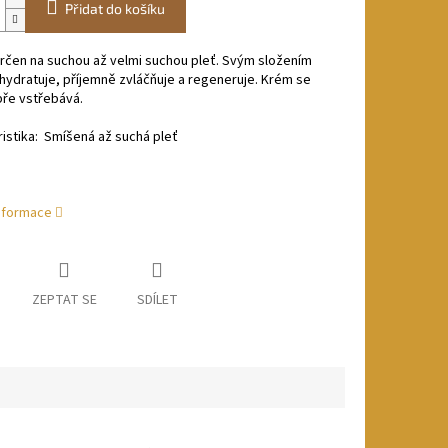
Přidat do košíku
rčen na suchou až velmi suchou pleť. Svým složením
ydratuje, příjemně zvláčňuje a regeneruje. Krém se
bře vstřebává.
istika: Smíšená až suchá pleť
informace
ZEPTAT SE
SDÍLET