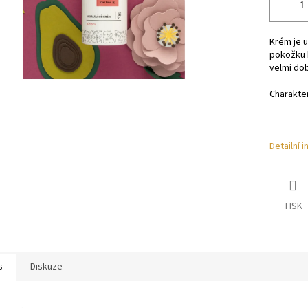
Krém je u
pokožku h
velmi do
Charakter
Detailní 
TISK
s
Diskuze