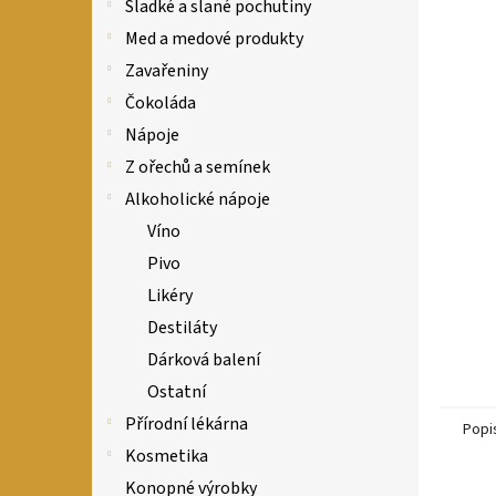
n
Sladké a slané pochutiny
e
Med a medové produkty
l
Zavařeniny
Čokoláda
Nápoje
Z ořechů a semínek
Alkoholické nápoje
Víno
Pivo
Likéry
Destiláty
Dárková balení
Ostatní
Přírodní lékárna
Popi
Kosmetika
Konopné výrobky