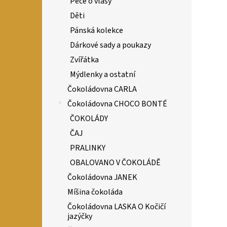
Péče o vlasy
Děti
Pánská kolekce
Dárkové sady a poukazy
Zvířátka
Mýdlenky a ostatní
Čokoládovna CARLA
Čokoládovna CHOCO BONTÉ
ČOKOLÁDY
ČAJ
PRALINKY
OBALOVANO V ČOKOLÁDĚ
Čokoládovna JANEK
Míšina čokoláda
Čokoládovna LASKA O Kočičí
jazýčky