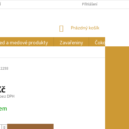
ÍCH ÚDAJŮ
Přihlášení
NÁKUPNÍ
Prázdný košík
KOŠÍK
ed a medové produkty
Zavařeniny
Čokoláda
12293
Kč
 bez DPH
dem