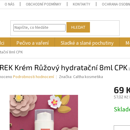
O NÁS
OBCHODNÍ PODMÍNKY
KONTAKTY
OCHRANA OSOBN
HLEDAT
ci
Pečivo a vaření
Sladké a slané pochutiny
M
ační 8ml CPK
REK Krém Růžový hydratační 8ml CPK
né
noceno
Podrobnosti hodnocení
Značka:
Caltha kosmetika
ní
69 
u
57,02 Kč
Měrná
Skla
cena:
ek.