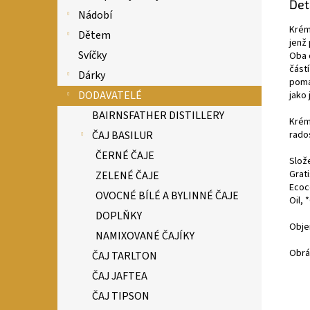
Det
Nádobí
Krém
Dětem
jenž 
Svíčky
Oba 
část
Dárky
pomá
DODAVATELÉ
jako
BAIRNSFATHER DISTILLERY
Krém
ČAJ BASILUR
rados
ČERNÉ ČAJE
Slož
Grat
ZELENÉ ČAJE
Ecoc
OVOCNÉ BÍLÉ A BYLINNÉ ČAJE
Oil, 
DOPLŇKY
Obje
NAMIXOVANÉ ČAJÍKY
Obráz
ČAJ TARLTON
ČAJ JAFTEA
ČAJ TIPSON