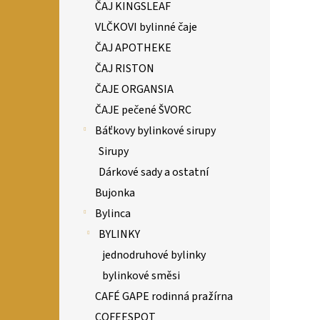
ČAJ KINGSLEAF
VLČKOVI bylinné čaje
ČAJ APOTHEKE
ČAJ RISTON
ČAJE ORGANSIA
ČAJE pečené ŠVORC
Báťkovy bylinkové sirupy
Sirupy
Dárkové sady a ostatní
Bujonka
Bylinca
BYLINKY
jednodruhové bylinky
bylinkové směsi
CAFÉ GAPE rodinná pražírna
COFEESPOT