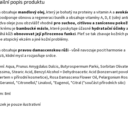
ailní popis produktu
 obsahuje
mandlový olej
, který je bohatý na proteiny a vitamin A a
avokád
podporuje obnovu a regeneraci buněk a obsahuje vitamíny A, D, E (silný anti
dva oleje jsou obzvlášť vhodné
pro suchou, citlivou a zanícenou poko
í krému je
bambucké máslo
, které poskytuje úžasné
hydratační účinky
a
há kůži
obnovovat její přirozenou funkci
. Pleť se tak zbavuje kožních 
 je atopický ekzém a jiné kožní problémy.
 obsahuje
pravou damascenskou růži
- vůně navozuje pocit harmonie a
ti, klidní mysl a rozjasňuje srdce.
ení: Aqua, Prunus Amygdalus Dulcis, Butyrospermum Parkii, Sorbitan Olivat
issima, Stearic Acid, Benzyl Alcohol + Dehydroacetic Acid (konzervant povo
ertem v přírodní kosmetice), Rosa Damascena Flower Oil, Pelargonium Ro
*Geraniol, *Citronellol,* Linalool, *Eugenol, *Citral (*součást přírodních silic)
m: 8ml
ek je pouze ilustrativní