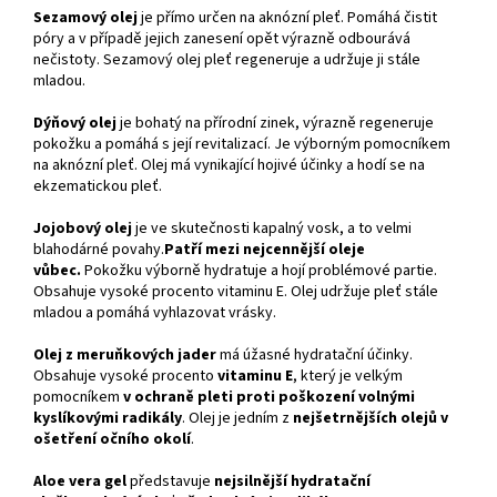
Sezamový olej
je přímo určen na aknózní pleť. Pomáhá čistit
póry a v případě jejich zanesení opět výrazně odbourává
nečistoty. Sezamový olej pleť regeneruje a udržuje ji stále
mladou.
Dýňový olej
je bohatý na přírodní zinek, výrazně regeneruje
pokožku a pomáhá s její revitalizací. Je výborným pomocníkem
na aknózní pleť. Olej má vynikající hojivé účinky a hodí se na
ekzematickou pleť.
Jojobový olej
je ve skutečnosti kapalný vosk, a to velmi
blahodárné povahy.
Patří mezi nejcennější oleje
vůbec.
Pokožku výborně hydratuje a hojí problémové partie.
Obsahuje vysoké procento vitaminu E. Olej udržuje pleť stále
mladou a pomáhá vyhlazovat vrásky.
Olej z meruňkových jader
má úžasné hydratační účinky.
Obsahuje vysoké procento
vitaminu E
, který je velkým
pomocníkem
v ochraně pleti proti poškození volnými
kyslíkovými radikály
. Olej je jedním z
nejšetrnějších olejů v
ošetření očního okolí
.
Aloe vera gel
představuje
nejsilnější hydratační