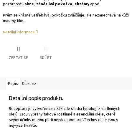
pozornost –
akné, zánětlivá pokožka, ekzémy
apod.
Krém se krásně vstřebává, pokožku zvláčňuje, ale nezanechává na kůži
mastný film.
Detailní informace
ZEPTAT SE
SDÍLET
Popis
Diskuze
Detailní popis produktu
Receptura je vytvořena na základě studia typologie rostlinných
olejů. Jsou vybrány takové rostlinné a esenciální oleje, které
svými účinky mohou pleti nejvíce pomoci. Všechny oleje jsou v
nejvyšší kvalitě
.