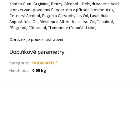
Xantan Gum, Arginine, Benzyl Alcohol + Dehydroacetic Acid
(konzervant povolený Ecocertem v přírodní kosmetice),
Cetearyl Alcohol, Eugenia Caryophyllus Oil, Lavandula
Angustifolia Oil, Melaleuca Alternifolia Leaf Oil, *Linalool,
*Eugenol, *Geraniol, *Limonene (*součást silic)
Obrázek je pouze ilustrativní
Doplňkové parametry
Kategorie
:
DODAVATELÉ
Hmotnost
:
0.09 kg
Z
á
p
a
t
í