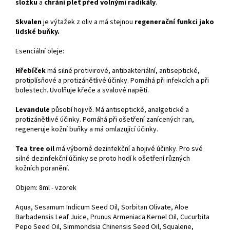
složku
a
chrání pleť před volnými radikály
.
Skvalen
je výtažek z oliv a má stejnou
regenerační funkci jako
lidské buňky.
Esenciální oleje:
Hřebíček
má silné protivirové, antibakteriální, antiseptické,
protiplísňové a protizánětlivé účinky. Pomáhá při infekcích a při
bolestech. Uvolňuje křeče a svalové napětí.
Levandule
působí hojivě. Má antiseptické, analgetické a
protizánětlivé účinky. Pomáhá při ošetření zanícených ran,
regeneruje kožní buňky a má omlazující účinky.
Tea tree oil
má výborné dezinfekční a hojivé účinky. Pro své
silné dezinfekční účinky se proto hodí k ošetření různých
kožních poranění.
Objem: 8ml - vzorek
Aqua, Sesamum Indicum Seed Oil, Sorbitan Olivate, Aloe
Barbadensis Leaf Juice, Prunus Armeniaca Kernel Oil, Cucurbita
Pepo Seed Oil, Simmondsia Chinensis Seed Oil, Squalene,