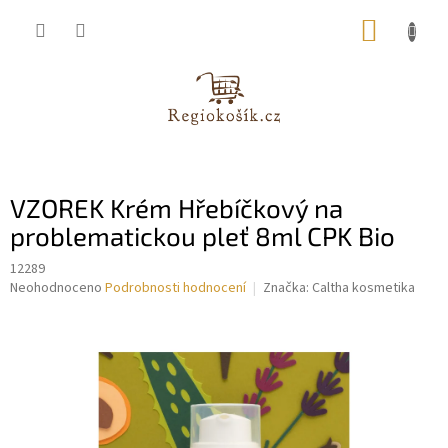
Přejít
NÁKUP
na
obsah
KOŠÍK
VZOREK Krém Hřebíčkový na
problematickou pleť 8ml CPK Bio
12289
Průměrné
Neohodnoceno
Podrobnosti hodnocení
Značka:
Caltha kosmetika
hodnocení
produktu
je
0,0
z
5
hvězdiček.