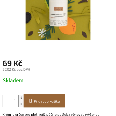
69 Kč
57,02 Kč bez DPH
Měrná
Skladem
cena:
Přidat do košíku
Krém je určen pro pleť, jejíž péči je potřeba věnovat zvýšenou