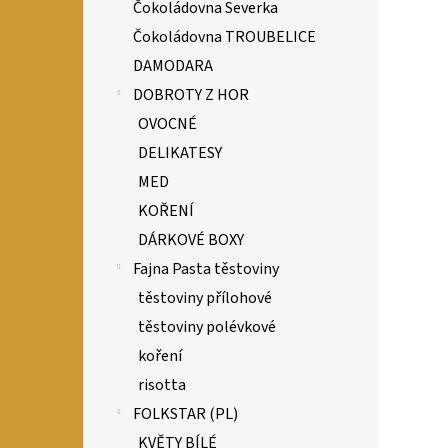
Čokoládovna Severka
Čokoládovna TROUBELICE
DAMODARA
DOBROTY Z HOR
OVOCNÉ
DELIKATESY
MED
KOŘENÍ
DÁRKOVÉ BOXY
Fajna Pasta těstoviny
těstoviny přílohové
těstoviny polévkové
koření
risotta
FOLKSTAR (PL)
KVĚTY BÍLÉ