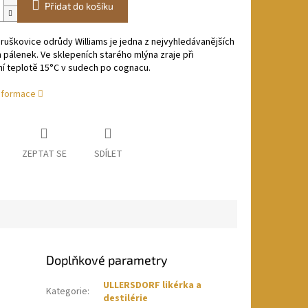
Přidat do košíku
ruškovice odrůdy Williams je jedna z nejvyhledávanějších
pálenek. Ve sklepeních starého mlýna zraje při
ní teplotě 15°C v sudech
po cognacu.
informace
ZEPTAT SE
SDÍLET
Doplňkové parametry
ULLERSDORF likérka a
Kategorie
:
destilérie