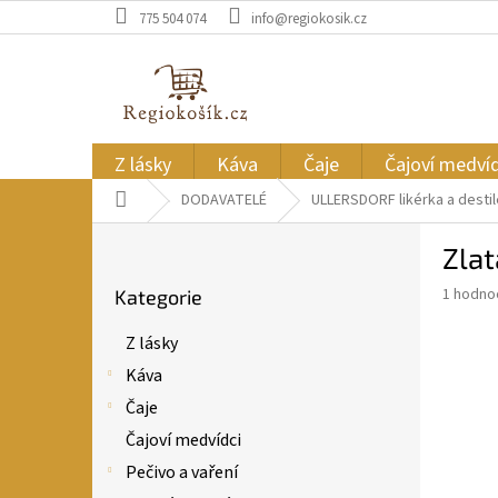
Přejít
775 504 074
info@regiokosik.cz
na
obsah
Z lásky
Káva
Čaje
Čajoví medvíd
Domů
DODAVATELÉ
ULLERSDORF likérka a destil
P
Zlat
o
Přeskočit
s
Průměr
1 hodno
Kategorie
kategorie
t
hodnoce
r
produkt
Z lásky
a
je
Káva
5,0
n
z
n
Čaje
5
í
Čajoví medvídci
hvězdič
p
Pečivo a vaření
a