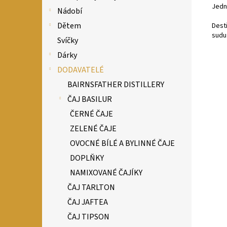
Jedn
Nádobí
Dětem
Desti
sudu
Svíčky
Dárky
DODAVATELÉ
BAIRNSFATHER DISTILLERY
ČAJ BASILUR
ČERNÉ ČAJE
ZELENÉ ČAJE
OVOCNÉ BÍLÉ A BYLINNÉ ČAJE
DOPLŇKY
NAMIXOVANÉ ČAJÍKY
ČAJ TARLTON
ČAJ JAFTEA
ČAJ TIPSON