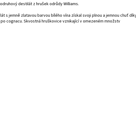
odruhový destilát z hrušek odrůdy Williams.
lát s jemně zlatavou barvou bílého vína získal svoji plnou a jemnou chuť díky
 po cognacu. Skvostná hruškovice vznikající v omezeném množstv