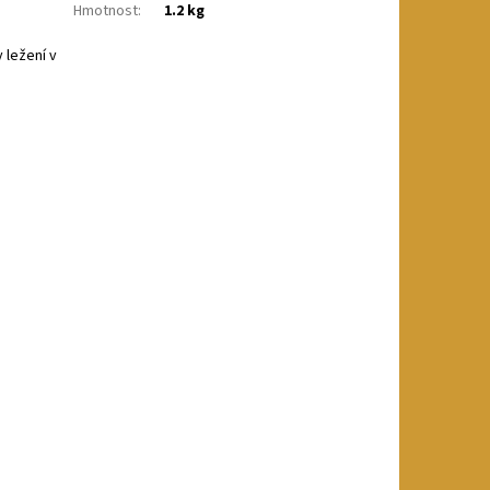
Hmotnost
:
1.2 kg
 ležení v