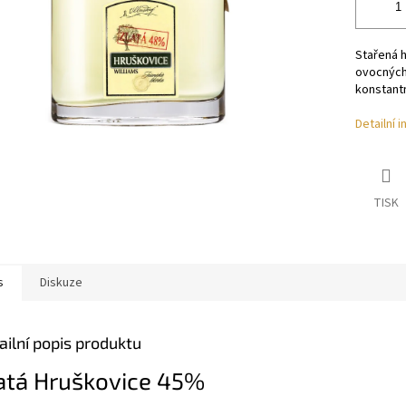
Stařená h
ovocných 
konstant
Detailní 
TISK
s
Diskuze
ailní popis produktu
atá Hruškovice 45%