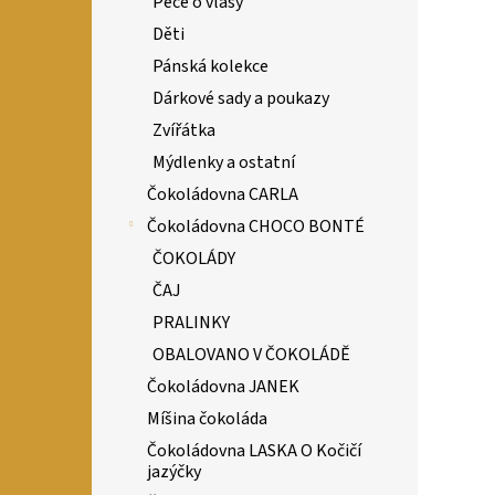
Péče o vlasy
Děti
Pánská kolekce
Dárkové sady a poukazy
Zvířátka
Mýdlenky a ostatní
Čokoládovna CARLA
Čokoládovna CHOCO BONTÉ
ČOKOLÁDY
ČAJ
PRALINKY
OBALOVANO V ČOKOLÁDĚ
Čokoládovna JANEK
Míšina čokoláda
Čokoládovna LASKA O Kočičí
jazýčky