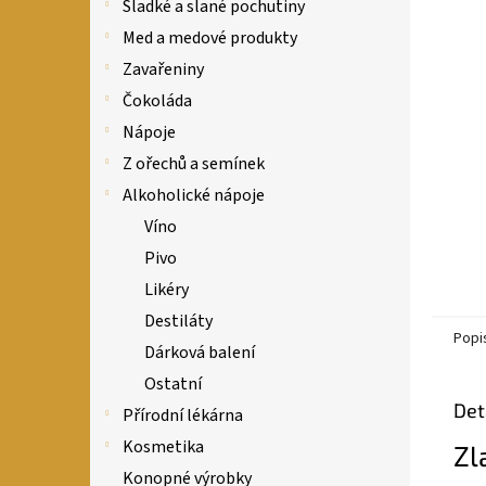
n
Sladké a slané pochutiny
e
Med a medové produkty
l
Zavařeniny
Čokoláda
Nápoje
Z ořechů a semínek
Alkoholické nápoje
Víno
Pivo
Likéry
Destiláty
Popi
Dárková balení
Ostatní
Det
Přírodní lékárna
Kosmetika
Zl
Konopné výrobky