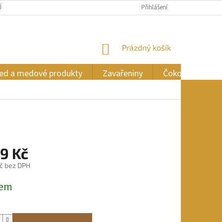
ÍCH ÚDAJŮ
Přihlášení
NÁKUPNÍ
Prázdný košík
KOŠÍK
ed a medové produkty
Zavařeniny
Čokoláda
9 Kč
č bez DPH
dem