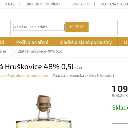
O NÁS
OBCHODNÍ PODMÍNKY
KONTAKTY
OCHRANA OSOBN
HLEDAT
ci
Pečivo a vaření
Sladké a slané pochutiny
M
érie
Zlatá Hruškovice 48% 0,5l
á Hruškovice 48% 0,5l
5741
né
cení
Podrobnosti hodnocení
Značka:
Jesenická likérka Ullersdorf
ní
1 09
u
908,26 K
Měrná
Skla
cena:
ek.