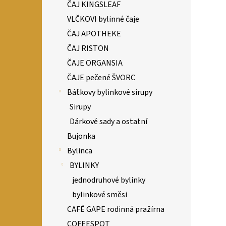
ČAJ KINGSLEAF
VLČKOVI bylinné čaje
ČAJ APOTHEKE
ČAJ RISTON
ČAJE ORGANSIA
ČAJE pečené ŠVORC
Báťkovy bylinkové sirupy
Sirupy
Dárkové sady a ostatní
Bujonka
Bylinca
BYLINKY
jednodruhové bylinky
bylinkové směsi
CAFÉ GAPE rodinná pražírna
COFEESPOT