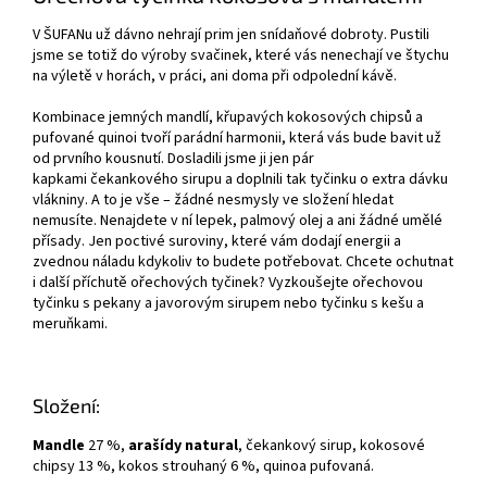
V ŠUFANu už dávno nehrají prim jen snídaňové dobroty. Pustili
jsme se totiž do výroby svačinek, které vás nenechají ve štychu
na výletě v horách, v práci, ani doma při odpolední kávě.
Kombinace jemných mandlí, křupavých kokosových chipsů a
pufované quinoi tvoří parádní harmonii, která vás bude bavit už
od prvního kousnutí. Dosladili jsme ji jen pár
kapkami čekankového sirupu a doplnili tak tyčinku o extra dávku
vlákniny. A to je vše – žádné nesmysly ve složení hledat
nemusíte. Nenajdete v ní lepek, palmový olej a ani žádné umělé
přísady. Jen poctivé suroviny, které vám dodají energii a
zvednou náladu kdykoliv to budete potřebovat. Chcete ochutnat
i další příchutě ořechových tyčinek? Vyzkoušejte ořechovou
tyčinku s pekany a javorovým sirupem nebo tyčinku s kešu a
meruňkami.
Složení:
Mandle
27 %,
arašídy natural
, čekankový sirup, kokosové
chipsy 13 %, kokos strouhaný 6 %, quinoa pufovaná.