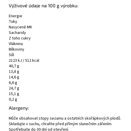
Výživové údaje na 100 g výrobku:
Energie
Tuky
Nasycené MK
Sacharidy
Z toho cukry
Vláknina
Bílkoviny
Sůl
2123 kJ / 512 kcal
40,7 g
13,8 g
14,6 g
6,6 g
24,7 g
15,1 g
0,2 g
Alergeny:
Může obsahovat stopy sezamu a ostatních skořápkových plodů.
Skladujte v suchu, chraňte před přímým slunečním zářením.
Spotřebujte do 30 dní od otevření.