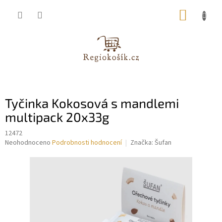
Přejít
NÁKUP
na
obsah
KOŠÍK
Tyčinka Kokosová s mandlemi
multipack 20x33g
12472
Průměrné
Neohodnoceno
Podrobnosti hodnocení
Značka:
Šufan
hodnocení
produktu
je
0,0
z
5
hvězdiček.