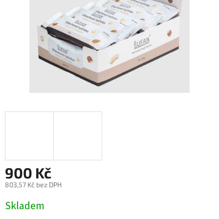
900 Kč
803,57 Kč bez DPH
Měrná
Skladem
cena: