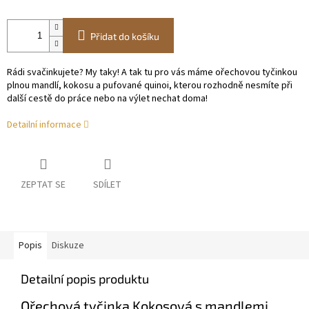
Přidat do košíku
Rádi svačinkujete? My taky! A tak tu pro vás máme ořechovou tyčinkou
plnou mandlí, kokosu a pufované quinoi, kterou rozhodně nesmíte při
další cestě do práce nebo na výlet nechat doma!
Detailní informace
ZEPTAT SE
SDÍLET
Popis
Diskuze
Detailní popis produktu
Ořechová tyčinka Kokosová s mandlemi