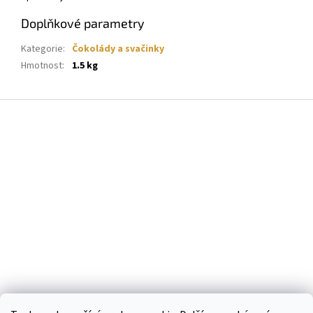
Doplňkové parametry
Kategorie
:
Čokolády a svačinky
Hmotnost
:
1.5 kg
Z
á
p
a
t
í