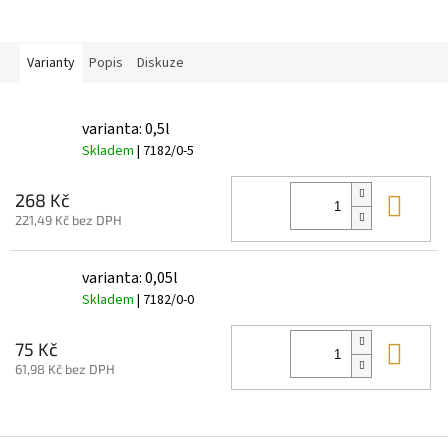
Varianty
Popis
Diskuze
varianta: 0,5l
Skladem
| 7182/0-5
Do 
268 Kč
221,49 Kč bez DPH
varianta: 0,05l
Skladem
| 7182/0-0
Do 
75 Kč
61,98 Kč bez DPH
Z