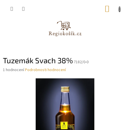
Přejít
NÁKUP
na
obsah
KOŠÍK
Tuzemák Svach 38%
7182/0-0
Průměrné
1 hodnocení
Podrobnosti hodnocení
hodnocení
produktu
je
5,0
z
5
hvězdiček.