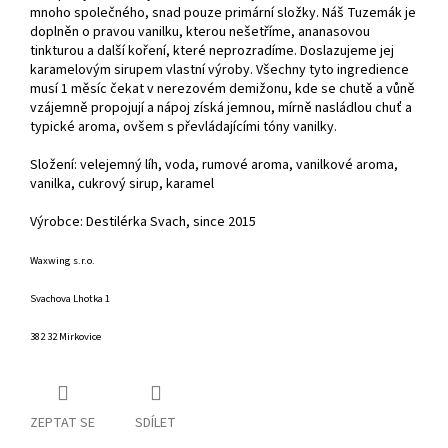
mnoho společného, snad pouze primární složky. Náš Tuzemák je
doplněn o pravou vanilku, kterou nešetříme, ananasovou
tinkturou a další koření, které neprozradíme. Doslazujeme jej
karamelovým sirupem vlastní výroby. Všechny tyto ingredience
musí 1 měsíc čekat v nerezovém demižonu, kde se chutě a vůně
vzájemně propojují a nápoj získá jemnou, mírně nasládlou chuť a
typické aroma, ovšem s převládajícími tóny vanilky.
Složení: velejemný líh, voda, rumové aroma, vanilkové aroma,
vanilka, cukrový sirup, karamel
Výrobce: Destilérka Svach, since 2015
Waxwing s.r.o.
Svachova Lhotka 1
382 32 Mirkovice
ZEPTAT SE
SDÍLET