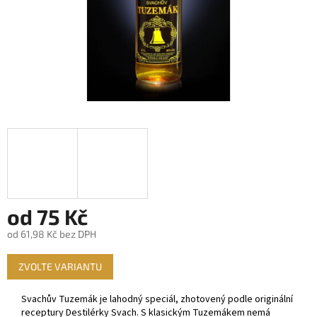
od
75 Kč
od
61,98 Kč
bez DPH
Měrná
ZVOLTE VARIANTU
cena:
Svachův Tuzemák je lahodný speciál, zhotovený podle originální
receptury Destilérky Svach. S klasickým Tuzemákem nemá