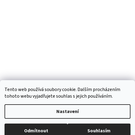
á
p
a
t
í
Tento web používá soubory cookie. Dalším procházením
tohoto webu vyjadřujete souhlas s jejich používáním.
Vytvořil Shoptet
Nastavení
Copyright 2026
Regiokošík
. Všechna práva vyhrazena.
Upravit
Odmítnout
Souhlasím
nastavení cookies