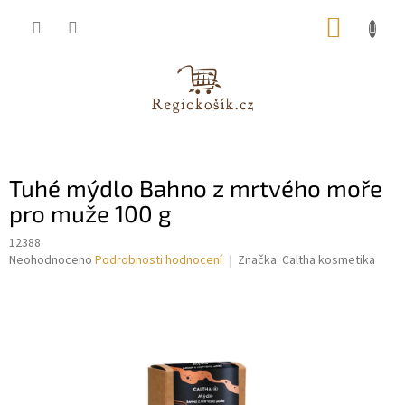
Přejít
NÁKUP
na
obsah
KOŠÍK
Tuhé mýdlo Bahno z mrtvého moře
pro muže 100 g
12388
Průměrné
Neohodnoceno
Podrobnosti hodnocení
Značka:
Caltha kosmetika
hodnocení
produktu
je
0,0
z
5
hvězdiček.