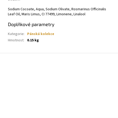
Sodium Cocoate, Aqua, Sodium Olivate, Rosmarinus Officinalis
Leaf Oil, Maris Limus, CI 77499, Limonene, Linalool
Doplňkové parametry
Kategorie
:
Pánská kolekce
Hmotnost
:
0.15 kg
Z
á
p
a
t
í