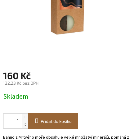
160 Kč
132,23 Kč bez DPH
Měrná
Skladem
cena:
Přidat do košíku
Bahno z Mrtvého moře obsahuje velké množství minerálů, pomáhá z