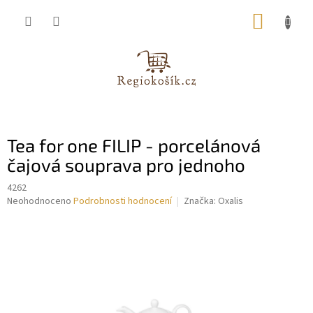
Přejít
NÁKUP
na
obsah
KOŠÍK
Tea for one FILIP - porcelánová
čajová souprava pro jednoho
4262
Průměrné
Neohodnoceno
Podrobnosti hodnocení
Značka:
Oxalis
hodnocení
produktu
je
0,0
z
5
hvězdiček.