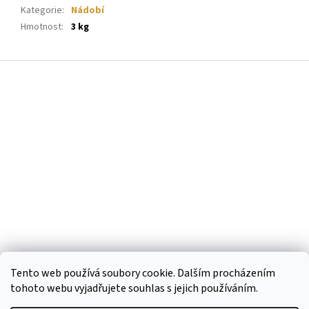
Kategorie
:
Nádobí
Hmotnost
:
3 kg
Z
á
p
a
t
í
Tento web používá soubory cookie. Dalším procházením
tohoto webu vyjadřujete souhlas s jejich používáním.