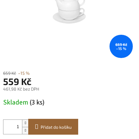
659 Kč
–15 %
659 Kč
–15 %
559 Kč
461,98 Kč bez DPH
Měrná
Skladem
(3 ks)
cena:
Přidat do košíku