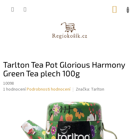
Přejít
NÁKUP
na
obsah
KOŠÍK
Tarlton Tea Pot Glorious Harmony
Green Tea plech 100g
10098
Průměrné
1 hodnocení
Podrobnosti hodnocení
Značka:
Tarlton
hodnocení
produktu
je
5,0
z
5
hvězdiček.