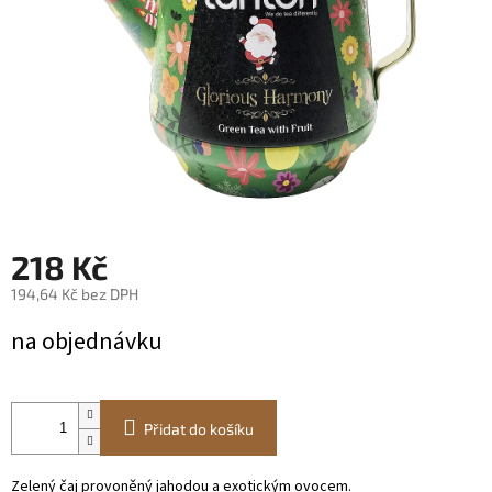
218 Kč
194,64 Kč bez DPH
Měrná
na objednávku
cena:
Přidat do košíku
Zelený čaj provoněný jahodou a exotickým ovocem.