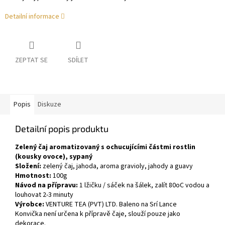
Detailní informace
ZEPTAT SE
SDÍLET
Popis
Diskuze
Detailní popis produktu
Zelený čaj aromatizovaný s ochucujícími částmi rostlin
(kousky ovoce), sypaný
Složení:
zelený čaj, jahoda, aroma gravioly, jahody a guavy
Hmotnost:
100g
Návod na přípravu:
1 lžičku / sáček na šálek, zalít 80oC vodou a
louhovat 2-3 minuty
Výrobce:
VENTURE TEA (PVT) LTD. Baleno na Srí Lance
Konvička není určena k přípravě čaje, slouží pouze jako
dekorace.