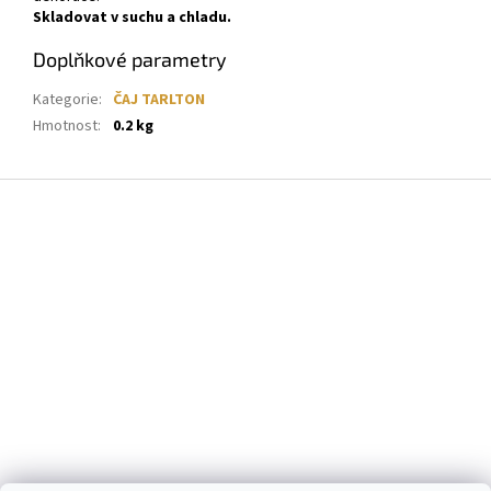
Skladovat v suchu a chladu.
Doplňkové parametry
Kategorie
:
ČAJ TARLTON
Hmotnost
:
0.2 kg
Z
á
p
a
t
í