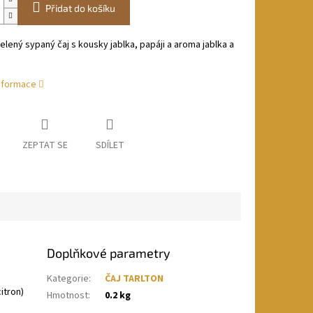
Přidat do košíku
elený sypaný čaj s kousky jablka, papáji a aroma jablka a
informace
ZEPTAT SE
SDÍLET
Doplňkové parametry
Kategorie
:
ČAJ TARLTON
itron)
Hmotnost
:
0.2 kg