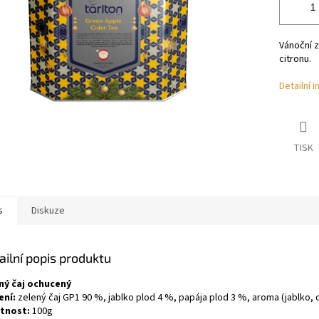
Vánoční z
citronu.
Detailní 
TISK
s
Diskuze
ailní popis produktu
ný čaj ochucený
ení:
zelený čaj GP1 90 %, jablko plod 4 %, papája plod 3 %, aroma (jablko, c
tnost:
100g