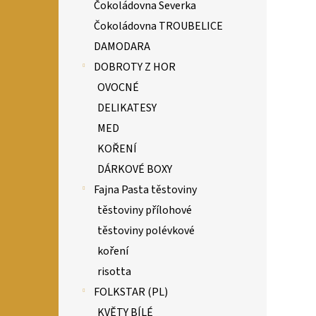
Čokoládovna Severka
Čokoládovna TROUBELICE
DAMODARA
DOBROTY Z HOR
OVOCNÉ
DELIKATESY
MED
KOŘENÍ
DÁRKOVÉ BOXY
Fajna Pasta těstoviny
těstoviny přílohové
těstoviny polévkové
koření
risotta
FOLKSTAR (PL)
KVĚTY BÍLÉ