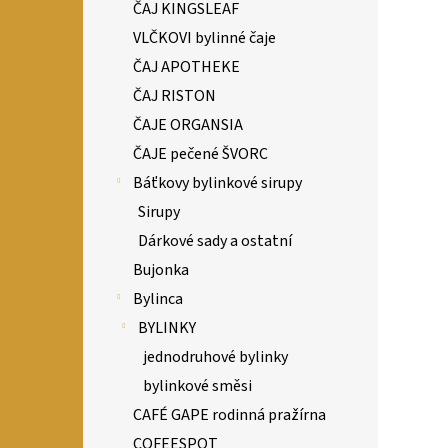
ČAJ KINGSLEAF
VLČKOVI bylinné čaje
ČAJ APOTHEKE
ČAJ RISTON
ČAJE ORGANSIA
ČAJE pečené ŠVORC
Báťkovy bylinkové sirupy
Sirupy
Dárkové sady a ostatní
Bujonka
Bylinca
BYLINKY
jednodruhové bylinky
bylinkové směsi
CAFÉ GAPE rodinná pražírna
COFEESPOT