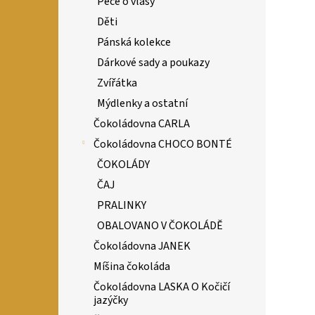
Péče o vlasy
Děti
Pánská kolekce
Dárkové sady a poukazy
Zvířátka
Mýdlenky a ostatní
Čokoládovna CARLA
Čokoládovna CHOCO BONTÉ
ČOKOLÁDY
ČAJ
PRALINKY
OBALOVANO V ČOKOLÁDĚ
Čokoládovna JANEK
Míšina čokoláda
Čokoládovna LASKA O Kočičí
jazýčky