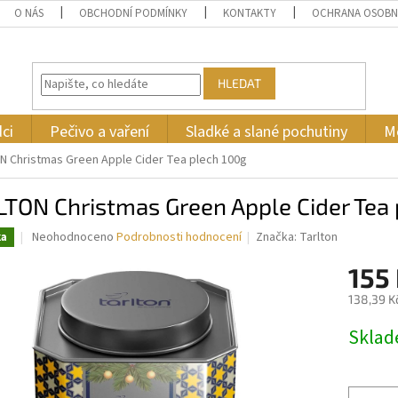
O NÁS
OBCHODNÍ PODMÍNKY
KONTAKTY
OCHRANA OSOBN
HLEDAT
ci
Pečivo a vaření
Sladké a slané pochutiny
M
 Christmas Green Apple Cider Tea plech 100g
TON Christmas Green Apple Cider Tea 
Průměrné
Neohodnoceno
Podrobnosti hodnocení
Značka:
Tarlton
ka
hodnocení
produktu
155
je
138,39 K
0,0
z
Měrná
Skla
5
cena:
hvězdiček.