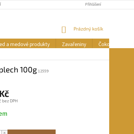
ÍCH ÚDAJŮ
Přihlášení
NÁKUPNÍ
Prázdný košík
KOŠÍK
ed a medové produkty
Zavařeniny
Čokoláda
plech 100g
12559
 Kč
č bez DPH
dem