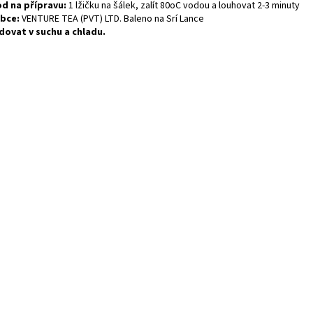
d na přípravu:
1 lžičku na šálek, zalít 80oC vodou a louhovat 2-3 minuty
bce:
VENTURE TEA (PVT) LTD. Baleno na Srí Lance
dovat v suchu a chladu.