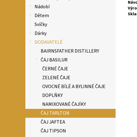
Návo
Nádobí
Výro
Skla
Dětem
Svíčky
Dárky
DODAVATELÉ
BAIRNSFATHER DISTILLERY
ČAJ BASILUR
ČERNÉ ČAJE
ZELENÉ ČAJE
OVOCNÉ BÍLÉ A BYLINNÉ ČAJE
DOPLŇKY
NAMIXOVANÉ ČAJÍKY
ČAJ TARLTON
ČAJ JAFTEA
ČAJ TIPSON