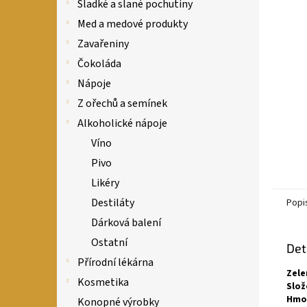
n
Sladké a slané pochutiny
e
Med a medové produkty
l
Zavařeniny
Čokoláda
Nápoje
Z ořechů a semínek
Alkoholické nápoje
Víno
Pivo
Likéry
Destiláty
Popi
Dárková balení
Ostatní
Det
Přírodní lékárna
Zele
Kosmetika
Slož
Hmo
Konopné výrobky