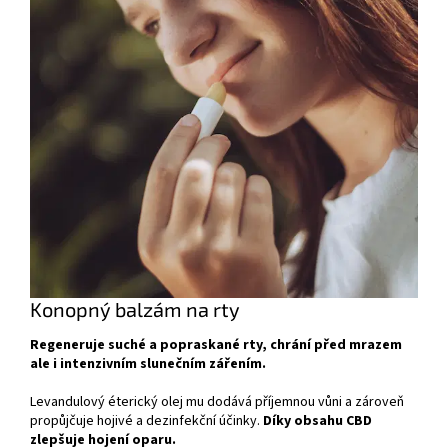
Konopný balzám na rty
Regeneruje suché a popraskané rty, chrání před mrazem
ale i intenzivním slunečním zářením.
Levandulový éterický olej mu dodává příjemnou vůni a zároveň
propůjčuje hojivé a dezinfekční účinky.
Díky obsahu CBD
z
lepšuje
hojení oparu.