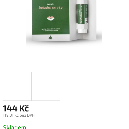
144 Kč
119,01 Kč bez DPH
Měrná
Skladem
cena: