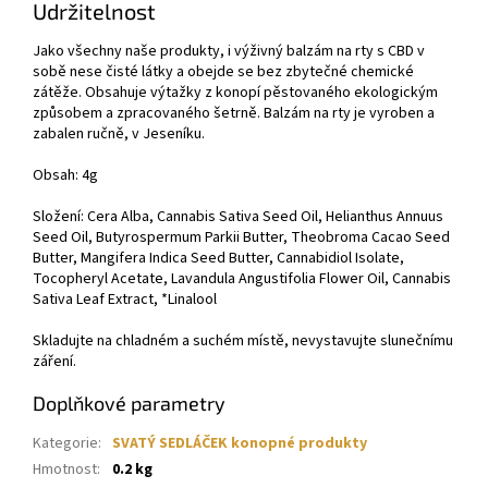
Udržitelnost
Jako všechny naše produkty, i výživný balzám na rty s CBD v
sobě nese čisté látky a obejde se bez zbytečné chemické
zátěže. Obsahuje výtažky z konopí pěstovaného ekologickým
způsobem a zpracovaného šetrně. Balzám na rty je vyroben a
zabalen ručně, v Jeseníku.
Obsah: 4g
Složení: Cera Alba, Cannabis Sativa Seed Oil, Helianthus Annuus
Seed Oil, Butyrospermum Parkii Butter, Theobroma Cacao Seed
Butter, Mangifera Indica Seed Butter, Cannabidiol Isolate,
Tocopheryl Acetate, Lavandula Angustifolia Flower Oil, Cannabis
Sativa Leaf Extract, *Linalool
Skladujte na chladném a suchém místě, nevystavujte slunečnímu
záření.
Doplňkové parametry
Kategorie
:
SVATÝ SEDLÁČEK konopné produkty
Hmotnost
:
0.2 kg