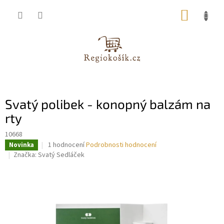
Přejít
NÁKUP
na
obsah
KOŠÍK
Svatý polibek - konopný balzám na
rty
10668
Průměrné
1 hodnocení
Podrobnosti hodnocení
Novinka
hodnocení
Značka:
Svatý Sedláček
produktu
je
5,0
z
5
hvězdiček.