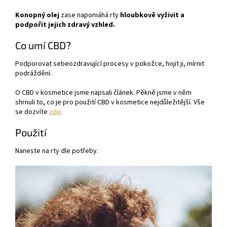
Konopný olej
zase napomáhá rty
hloubkově vyživit a
podpořit jejich zdravý vzhled.
Co umí CBD?
Podporovat sebeozdravující procesy v pokožce, hojit ji, mírnit
podráždění.
O CBD v kosmetice jsme napsali článek. Pěkně jsme v něm
shrnuli to, co je pro použití CBD v kosmetice nejdůležitější. Vše
se dozvíte
zde
.
Použití
Naneste na rty dle potřeby.