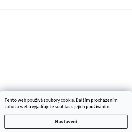
Z
á
p
a
t
í
Tento web používá soubory cookie. Dalším procházením
tohoto webu vyjadřujete souhlas s jejich používáním.
Vytvořil Shoptet
Nastavení