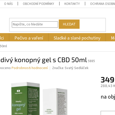
O NÁS
OBCHODNÍ PODMÍNKY
KONTAKTY
OCHRANA OSOBN
HLEDAT
ci
Pečivo a vaření
Sladké a slané pochutiny
M
 50ml
adivý konopný gel s CBD 50ml
5885
né
noceno
Podrobnosti hodnocení
Značka:
Svatý Sedláček
ní
349
u
288,43 K
Měrná
na ob
cena:
ek.