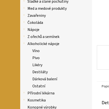
n
Sladké a slané pochutiny
e
Med a medové produkty
l
Zavařeniny
Čokoláda
Nápoje
Z ořechů a semínek
Alkoholické nápoje
Víno
Pivo
Likéry
Destiláty
Dárková balení
Ostatní
Popi
Přírodní lékárna
Kosmetika
Det
Konopné výrobky