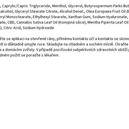
 Caprylic/Capric Triglyceride, Menthol, Glycerol, Butyrospermum Parkii But
alcohol, Glyceryl Stearate Citrate, Alcohol Denat., Olea Europaea Fruit Oil (
eryl Monostearate, Ethylhexyl Stearate, Xanthan Gum, Sodium Hyaluronate
te, CBD, Cannabis Sativa Leaf Oil (Konopná silice), Mentha Piperita Leaf Oi
e), Citric Acid, Sodium Hydroxide
ěte se aplikaci na otevřené rány, přímému kontaktu očí a kontaktu se slizni
ití si důkladně umyjte ruce. Skladujte na chladném a suchém místě. Chraňte
 a domácími zvířaty. V případě pociťování subjektivních zdravotních obtíží 
dném požití se poraďte s lékařem.