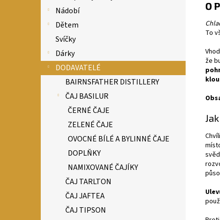
O 
Nádobí
Chla
Dětem
To vš
Svíčky
Vhod
Dárky
že b
DODAVATELÉ
pohm
klou
BAIRNSFATHER DISTILLERY
ČAJ BASILUR
Obsa
ČERNÉ ČAJE
Jak
ZELENÉ ČAJE
Chvíl
OVOCNÉ BÍLÉ A BYLINNÉ ČAJE
míst
DOPLŇKY
svěd
rozvo
NAMIXOVANÉ ČAJÍKY
půso
ČAJ TARLTON
Ulev
ČAJ JAFTEA
použ
ČAJ TIPSON
Prot