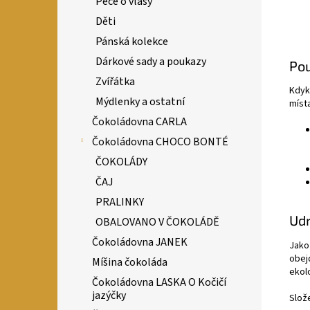
Péče o vlasy
Děti
Pánská kolekce
Dárkové sady a poukazy
Pou
Zvířátka
Kdyk
Mýdlenky a ostatní
místa
Čokoládovna CARLA
Čokoládovna CHOCO BONTÉ
ČOKOLÁDY
ČAJ
PRALINKY
Udr
OBALOVANO V ČOKOLÁDĚ
Čokoládovna JANEK
Jako
obej
Míšina čokoláda
ekol
Čokoládovna LASKA O Kočičí
jazýčky
Slože