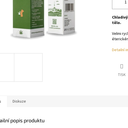
Chladivý
tělo.
Velmi ryc
éterickém
Detailní 
TISK
s
Diskuze
ailní popis produktu