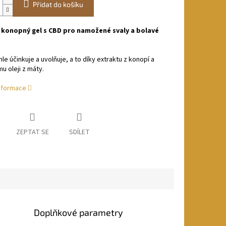
Přidat do košíku
 konopný gel s CBD pro namožené svaly a bolavé
hle účinkuje a uvolňuje, a to díky extraktu z konopí a
u oleji z máty.
informace
ZEPTAT SE
SDÍLET
Doplňkové parametry