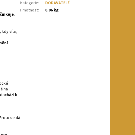
Kategorie
:
DODAVATELÉ
Hmotnost
:
0.06 kg
činkuje
.
, kdy víte,
nění
tické
má na
 dochází k
 Proto se dá
 pro