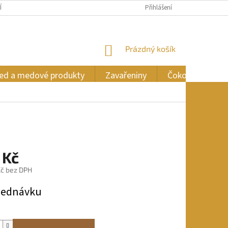
ÍCH ÚDAJŮ
Přihlášení
NÁKUPNÍ
Prázdný košík
KOŠÍK
ed a medové produkty
Zavařeniny
Čokoláda
 Kč
č bez DPH
jednávku