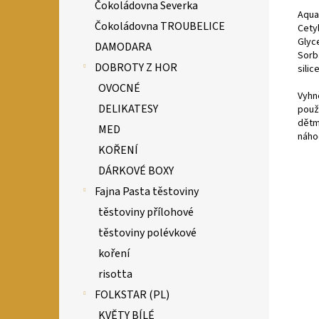
Čokoládovna Severka
Aqua,
Čokoládovna TROUBELICE
Cetyl
Glyc
DAMODARA
Sorba
DOBROTY Z HOR
silic
OVOCNÉ
Vyhn
DELIKATESY
použ
dětmi
MED
náho
KOŘENÍ
DÁRKOVÉ BOXY
Fajna Pasta těstoviny
těstoviny přílohové
těstoviny polévkové
koření
risotta
FOLKSTAR (PL)
KVĚTY BÍLÉ