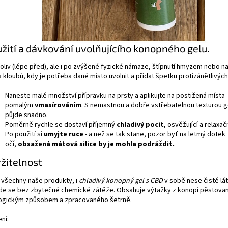
žití a dávkování uvolňujícího konopného gelu.
oliv (lépe před), ale i po zvýšené fyzické námaze, štípnutí hmyzem nebo na
 kloubů, kdy je potřeba dané místo uvolnit a přidat špetku protizánětlivých
Naneste malé množství přípravku na prsty a aplikujte na postižená místa
pomalým
vmasírováním
. S nemastnou a dobře vstřebatelnou texturou g
půjde snadno.
Poměrně rychle se dostaví příjemný
chladivý pocit
, osvěžující a relaxač
Po použití si
umyjte ruce
- a než se tak stane, pozor byť na letmý dotek
očí,
obsažená mátová silice by je mohla podráždit.
žitelnost
 všechny naše produkty, i
chladivý konopný gel s CBD
v sobě nese čisté lá
de se bez zbytečné chemické zátěže. Obsahuje výtažky z konopí pěstova
ogickým způsobem a zpracovaného šetrně.
ní: