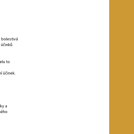
 bolestivá
 účinků.
elu to
ní účinek.
tky a
ného