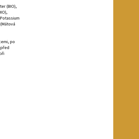
ter (BIO),
BIO),
, Potassium
l (Mátová
cemi, po
 před
při