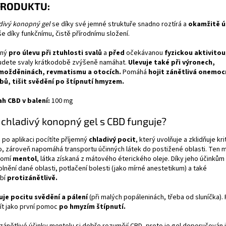
PRODUKTU:
divý konopný gel
se díky své jemné struktuře snadno roztírá a
okamžitě ú
e díky funkčnímu, čistě přírodnímu složení.
ný
pro úlevu při ztuhlosti svalů
a
před
očekávanou
fyzickou aktivitou
udete svaly krátkodobě zvýšeně namáhat.
Ulevuje také při
výronech,
ožděninách, revmatismu a otocích.
Pomáhá
hojit zánětlivá onemoc
bů, tišit svědění po štípnutí hmyzem.
h CBD v balení:
100 mg
 chladivý konopný gel s CBD funguje?
i po aplikaci pocítíte příjemný
chladivý pocit
, který uvolňuje a zklidňuje kri
o, zároveň napomáhá transportu účinných látek do postižené oblasti. Ten 
omí
mentol
, látka získaná z mátového éterického oleje. Díky jeho účinkům
lnění dané oblasti, potlačení bolesti (jako mírné anestetikum) a také
bí
protizánětlivě.
uje pocitu svědění a pálení
(při malých popáleninách, třeba od sluníčka).
ít jako první pomoc
po hmyzím štípnutí.
izánětlivé účinky mentolu si dobře rozumějí CBD, proto je gel doporučován i