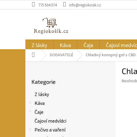
Přejít
775 504 074
info@regiokosik.cz
na
obsah
Z lásky
Káva
Čaje
Čajoví medvíd
Domů
DODAVATELÉ
Chladivý konopný gel s CBD
P
Chl
o
Přeskočit
s
Průměr
Neohod
Kategorie
kategorie
t
hodnoce
r
produkt
Z lásky
a
je
Káva
0,0
n
z
n
Čaje
5
í
Čajoví medvídci
hvězdič
p
Pečivo a vaření
a