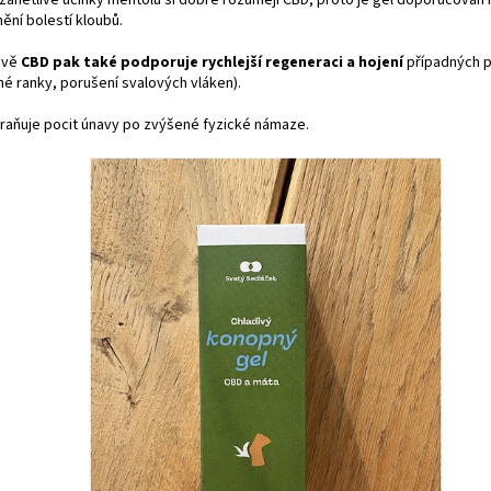
ění bolestí kloubů.
ávě
CBD pak také podporuje rychlejší regeneraci a hojení
případných 
né ranky, porušení svalových vláken).
raňuje pocit únavy po zvýšené fyzické námaze.