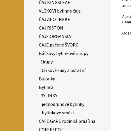
ČAJ KINGSLEAF
zmírn
VLČKOVI bylinné čaje
A pr
ČAJ APOTHEKE
(jem
ČAJ RISTON
Odst
ČAJE ORGANSIA
ČAJE pečené ŠVORC
Báťkovy bylinkové sirupy
Sirupy
Dárkové sady a ostatní
Bujonka
Bylinca
BYLINKY
jednodruhové bylinky
bylinkové směsi
CAFÉ GAPE rodinná pražírna
COFEESPOT