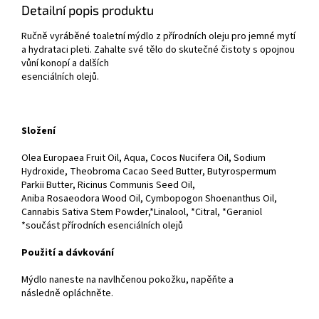
Detailní popis produktu
Ručně vyráběné toaletní mýdlo z přírodních oleju pro jemné mytí
a hydrataci pleti. Zahalte své tělo do skutečné čistoty s opojnou
vůní konopí a dalších
esenciálních olejů.
Složení
Olea Europaea Fruit Oil, Aqua, Cocos Nucifera Oil, Sodium
Hydroxide, Theobroma Cacao Seed Butter, Butyrospermum
Parkii Butter, Ricinus Communis Seed Oil,
Aniba Rosaeodora Wood Oil, Cymbopogon Shoenanthus Oil,
Cannabis Sativa Stem Powder,*Linalool, *Citral, *Geraniol
*součást přírodních esenciálních olejů
Použití a dávkování
Mýdlo naneste na navlhčenou pokožku, napěňte a
následně opláchněte.