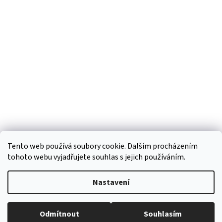
á
p
a
t
í
Tento web používá soubory cookie. Dalším procházením
tohoto webu vyjadřujete souhlas s jejich používáním.
Vytvořil Shoptet
Nastavení
Copyright 2026
Regiokošík
. Všechna práva vyhrazena.
Upravit
Odmítnout
Souhlasím
nastavení cookies