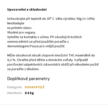
Upozornění a skladování
Uchovávejte při teplotě do 30° C. Váha výrobku: 50g (+/-10%)
Neskladujte
na prímém slunci.
Vhodné pro vegany.
Vyhněte se kontaktu s očima. Při závažných kožních
onemocněních se před použitím poraďte s
dermatologem.Pouze pro vnější použití.
Může obsahovat obsah stopové množství THC maximálně do
0,2 %. Chraňte před dětmi a domácími zvířaty. V případě
pociťování subjektivních zdravotních obtíží při náhodném požití
se poraďte s lékařem.
Doplňkové parametry
Kategorie
:
DODAVATELÉ
Hmotnost
:
0.6 kg
Z