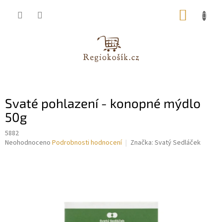
Přejít
NÁKUP
na
obsah
KOŠÍK
Svaté pohlazení - konopné mýdlo
50g
5882
Průměrné
Neohodnoceno
Podrobnosti hodnocení
Značka:
Svatý Sedláček
hodnocení
produktu
je
0,0
z
5
hvězdiček.