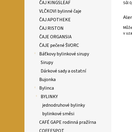
ČAJ KINGSLEAF
Sůl 0
VLČKOVI bylinné čaje
Ale
ČAJ APOTHEKE
Může
ČAJ RISTON
v uz
ČAJE ORGANSIA
ČAJE pečené ŠVORC
Báťkovy bylinkové sirupy
Sirupy
Dárkové sady a ostatní
Bujonka
Bylinca
BYLINKY
jednodruhové bylinky
bylinkové směsi
CAFÉ GAPE rodinná pražírna
COFEESPOT