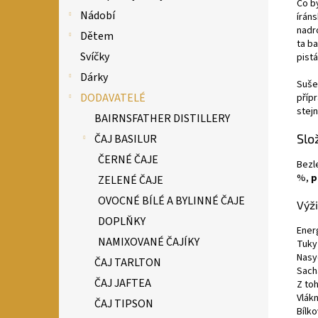
Co b
Nádobí
íráns
nadr
Dětem
ta ba
Svíčky
pist
Dárky
Sušen
DODAVATELÉ
příp
stej
BAIRNSFATHER DISTILLERY
Slo
ČAJ BASILUR
ČERNÉ ČAJE
Bezl
%,
p
ZELENÉ ČAJE
OVOCNÉ BÍLÉ A BYLINNÉ ČAJE
Výži
DOPLŇKY
Energ
NAMIXOVANÉ ČAJÍKY
Tuky
Nasy
ČAJ TARLTON
Sach
ČAJ JAFTEA
Z toh
Vlákn
ČAJ TIPSON
Bílko