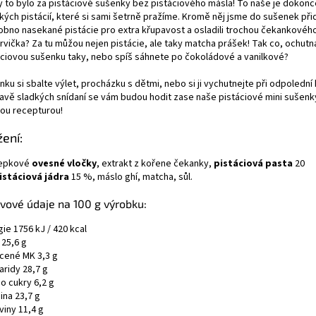
y to bylo za pistáciové sušenky bez pistáciového másla! To naše je dokonc
kých pistácií, které si sami šetrně pražíme. Kromě něj jsme do sušenek přida
obno nasekané pistácie pro extra křupavost a osladili trochou čekankového
rvička? Za tu můžou nejen pistácie, ale taky matcha prášek! Tak co, ochutn
áciovou sušenku taky, nebo spíš sáhnete po čokoládové a vanilkové?
ku si sbalte výlet, procházku s dětmi, nebo si ji vychutnejte při odpolední 
ravě sladkých snídaní se vám budou hodit zase naše pistáciové mini sušenk
nou recepturou!
žení:
epkové
ovesné vločky
, extrakt z kořene čekanky,
pistáciová pasta
20
istáciová jádra
15 %, máslo ghí, matcha, sůl.
vové údaje na 100 g výrobku:
ie 1756 kJ / 420 kcal
 25,6 g
cené MK 3,3 g
aridy 28,7 g
o cukry 6,2 g
ina 23,7 g
viny 11,4 g