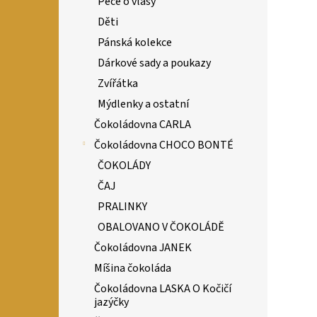
Péče o vlasy
Děti
Pánská kolekce
Dárkové sady a poukazy
Zvířátka
Mýdlenky a ostatní
Čokoládovna CARLA
Čokoládovna CHOCO BONTÉ
ČOKOLÁDY
ČAJ
PRALINKY
OBALOVANO V ČOKOLÁDĚ
Čokoládovna JANEK
Míšina čokoláda
Čokoládovna LASKA O Kočičí
jazýčky