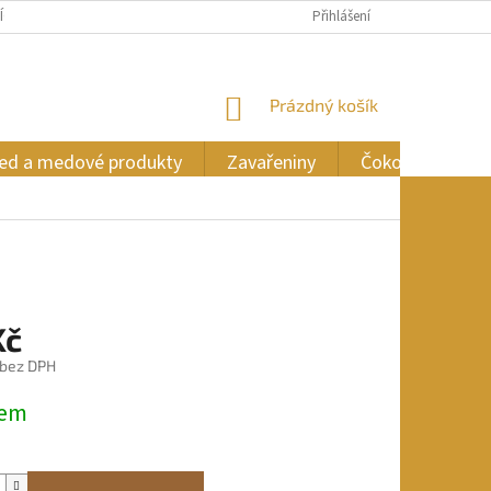
ÍCH ÚDAJŮ
Přihlášení
NÁKUPNÍ
Prázdný košík
KOŠÍK
ed a medové produkty
Zavařeniny
Čokoláda
Kč
 bez DPH
dem