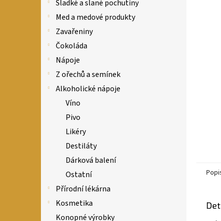
n
Sladké a slané pochutiny
e
Med a medové produkty
l
Zavařeniny
Čokoláda
Nápoje
Z ořechů a semínek
Alkoholické nápoje
Víno
Pivo
Likéry
Destiláty
Dárková balení
Popi
Ostatní
Přírodní lékárna
Kosmetika
Det
Konopné výrobky