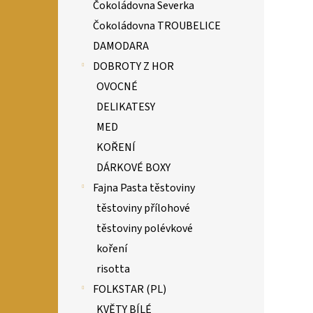
Čokoládovna Severka
Čokoládovna TROUBELICE
DAMODARA
DOBROTY Z HOR
OVOCNÉ
DELIKATESY
MED
KOŘENÍ
DÁRKOVÉ BOXY
Fajna Pasta těstoviny
těstoviny přílohové
těstoviny polévkové
koření
risotta
FOLKSTAR (PL)
KVĚTY BÍLÉ