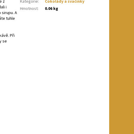
e z
Kategorie
:
Čokolády a svačinky
li i
Hmotnost
:
0.06 kg
 sirupu. A
áte tuhle
kávě. Při
y se