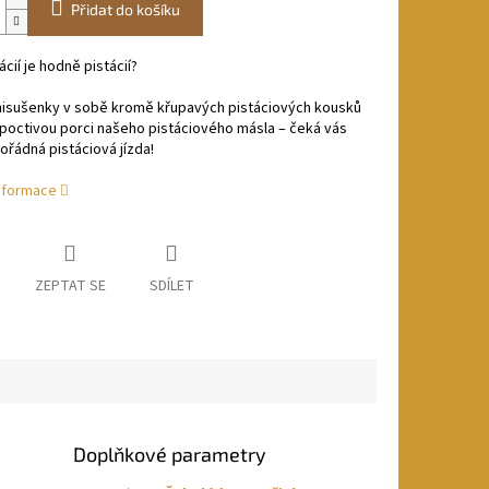
Přidat do košíku
ácií je hodně pistácií?
nisušenky v sobě kromě křupavých pistáciových kousků
i poctivou porci našeho pistáciového másla – čeká vás
ořádná pistáciová jízda!
informace
ZEPTAT SE
SDÍLET
Doplňkové parametry