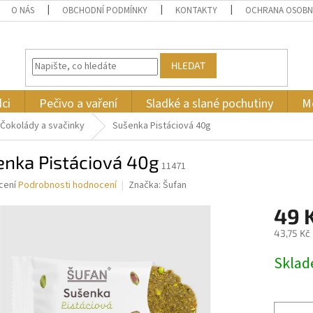
O NÁS
OBCHODNÍ PODMÍNKY
KONTAKTY
OCHRANA OSOBN
HLEDAT
ci
Pečivo a vaření
Sladké a slané pochutiny
M
Čokolády a svačinky
Sušenka Pistáciová 40g
enka Pistáciová 40g
11471
né
cení
Podrobnosti hodnocení
Značka:
Šufan
ní
49 
u
43,75 Kč
Měrná
Skla
cena:
ek.