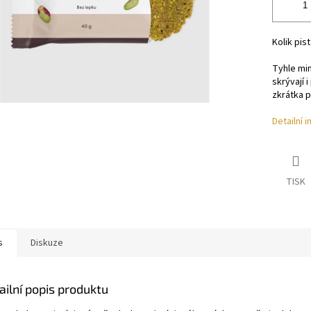
Kolik pist
Tyhle mi
skrývají 
zkrátka p
Detailní 
TISK
s
Diskuze
ailní popis produktu