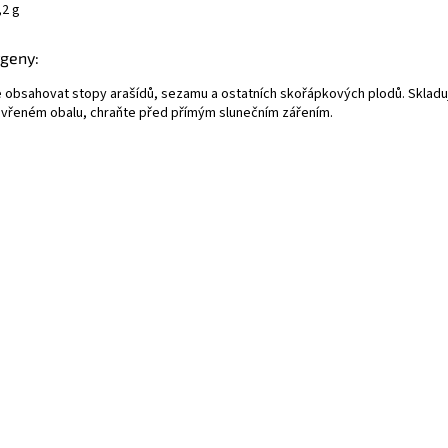
,2 g
rgeny:
 obsahovat stopy arašídů, sezamu a ostatních skořápkových plodů. Skladu
avřeném obalu, chraňte před přímým slunečním zářením.