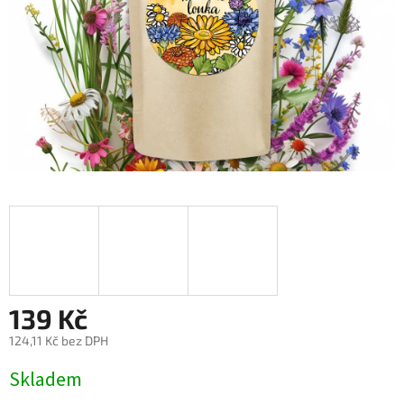
139 Kč
124,11 Kč bez DPH
Měrná
Skladem
cena: