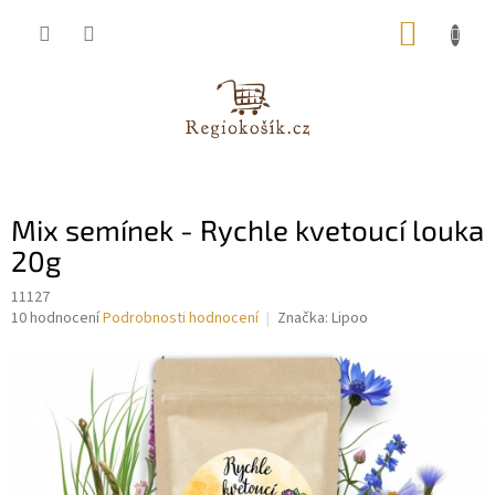
Přejít
NÁKUP
na
obsah
KOŠÍK
Mix semínek - Rychle kvetoucí louka
20g
11127
Průměrné
10 hodnocení
Podrobnosti hodnocení
Značka:
Lipoo
hodnocení
produktu
je
3,8
z
5
hvězdiček.