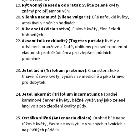
Rýt vonný (Reseda odorata)
: Světle zelené květy,
známý pro příjemnou vůni.
Silenka nadmutá (Silene vulgaris)
: Bílé nafouklé květy,
atraktivní v nočních hodinách.
Vikev setá (Vicia sativa)
: Fialové květy, člen čeledi
bobovitých.
Aksamitník rozkladitý (Tagetes patula)
: Květy v
odstínech oranžové a žluté, oblíbený pro své repelentní
vlastnosti proti škůdcům a pro zlepšení půdních
podmínek.
Jetel luční (Trifolium pratense)
: Charakteristické
tmavě růžové květy, využíván v medicíně a jako krmivo
pro dobytek.
Jetel inkarnát (Trifolium incarnatum)
: Nápadné
karmínově červené květy, běžně využívaný jako zelené
hnojivo a pro zlepšení kvality půdy.
Ostálka sličná (Antennaria dioica)
: Drobné bílé nebo
růžové květy, často se vyskytuje v suchých trávnících a
na písčitých půdách.