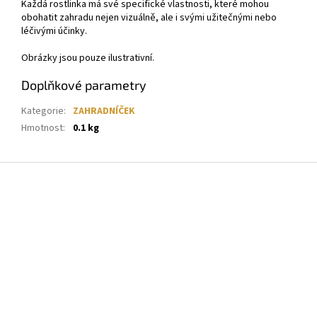
Každá rostlinka má své specifické vlastnosti, které mohou
obohatit zahradu nejen vizuálně, ale i svými užitečnými nebo
léčivými účinky.
Obrázky jsou pouze ilustrativní.
Doplňkové parametry
Kategorie
:
ZAHRADNÍČEK
Hmotnost
:
0.1 kg
Z
á
p
a
t
í