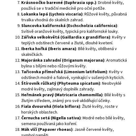
Krásnoočko barevné (Euphrasia spp.)
: Drobné květy,
používá se v tradiční medicíně pro oční potíže.
Lokanka lepá (Lychnis viscaria)
: Růžové květy, půvabná
trvalka vhodná do skalních zahrad.
Sluncovka kalifornská (Eschscholzia californica)
:
Svítivě oranžové květy, typická pro kalifornské louky.
Zářivka velkokvětá (Gaillardia x grandiflora)
: Květy v
teplých odstínech červené a žluté, dlouhé kvetení.
Iberka hořká (Iberis amara)
: Bílé květy, oblíbená v
skalničkách.
Majoránka zahradní (Origanum majorana)
: Aromatická
bylina s bílými nebo růžovými květy.
Tařicovka přímořská (Limonium latifolium)
: Květy v
odstínech modré a fialové, vynikající v sušených kyticích.
Štírovník růžkatý (Phyteuma spicatum)
: Neobvyklé
modré květy, zajímavý doplněk zahrady.
Heřmánek pravý (Matricaria chamomilla)
: Bílé květy s
žlutým středem, známý pro své uklidňující účinky.
Fiala dvourohá (Viola biflora)
: Žluté květy, roste v
horských oblastech.
Černucha setá (Nigella sativa)
: Modré nebo bílé květy,
semena používaná jako koření.
Mák vlčí (Papaver rhoeas)
: Jasně červené květy,
symbol paměti.