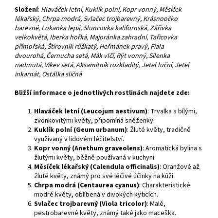
Složení
:
Hlaváček letní, Kuklík polní, Kopr vonný, Měsíček
lékařský, Chrpa modrá, Svlačec trojbarevný, Krásnoočko
barevné, Lokanka lepá, Sluncovka kalifornská, Zářivka
velkokvětá, Iberka hořká, Majoránka zahradní, Tařicovka
přímořská, Štírovník růžkatý, Heřmánek pravý, Fiala
dvourohá, Černucha setá, Mák vlčí, Rýt vonný, Silenka
nadmutá, Vikev setá, Aksamitník rozkladitý, Jetel luční, Jetel
inkarnát, Ostálka sličná
Bližší informace o jednotlivých rostlinách najdete zde:
Hlaváček letní (Leucojum aestivum)
: Trvalka s bílými,
zvonkovitými květy, připomíná sněženky.
Kuklík polní (Geum urbanum)
: Žluté květy, tradičně
využívaný v lidovém léčitelství.
Kopr vonný (Anethum graveolens)
: Aromatická bylina s
žlutými květy, běžně používaná v kuchyni.
Měsíček lékařský (Calendula officinalis)
: Oranžové až
žluté květy, známý pro své léčivé účinky na kůži.
Chrpa modrá (Centaurea cyanus)
: Charakteristické
modré květy, oblíbená v divokých kyticích.
Svlačec trojbarevný (Viola tricolor)
: Malé,
pestrobarevné květy, známý také jako maceška.