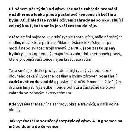
Už během pár týdnů od výsevu se vaše zahrada promění
v nádhernou louku plnou pastelově kvetoucích květin a
bylin. Ať už hledáte rychlé oživení zahrady nebo okouzlující
zelený kout, tato směs je vaší cestou do ráje.
V této směsi najdete 26 druhů rychle rostoucích, málo náročných
rostlin, mezi které patří například měsíček lékařský, chrpa
modrá nebo svlačec trojbarevný. Ze
70 % jsou zastoupeny
bylinky
jako kopr vonný, majoránka zahradní a heřmánek pravý,
které propůjčí vaší louce nejen krásu, ale i vůni.
Tato směs je ideální pro ty, kdo chtějí rychlý výsledek bez
dlouhého čekání. Vybrané rostliny a byliny zároveň
pomáhají
zadržovat vodu v půdě
a poskytují útočiště mnoha užitečným
druhům hmyzu. Výsledkem bude bohatá a částečně užitková
zahrada se zdravým ekosystémem.
Kde vysévat
? Ideální na zahrady, okraje trávníků, a další volné
plochy.
Jak vysévat
? Doporučený rozptylový výsev 4-10 g semen na
m2 od dubna do července.