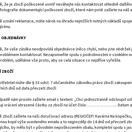
ě, že je zboží poškozené uvnitř neváhejte nás kontaktovat ohledně dalšíh
fotografie dokumentující poškození zboží, které nám poté zašlete na náš em
dě uznání reklamace, máte nárok na úhradu nejnižších nutných nákladů spo
ícímu.
 OBJEDNÁVKY
ě, že vaše zásilka neodpovídá objednávce (něco chybí, nebo jste obdrželi ji
 problémem kontaktovat. Nezapomeňte spolu s podrobnostmi o vzniklém nedo
roblém, uděláme vše proto, aby se celá situace co nejdříve vyřešila.
Í ZBOŽÍ
třebitel máte dle § 53 odst. 7 občanského zákoníku právo zboží zakoupené
ních dnů od data převzetí zboží.
ípadě nám prosím zašlete email s textem: „Chci jednostranně odstoupit od
uji vrácení uhrazené částky za zboží na účet číslo:………………….... Datum a
ě zboží zašlete na naši doručovací adresu (REGIOČEP/ Kavárna Na kopečku
enou kopií výše uvedeného emailu a to nejpozději do 14 dnů od převzetí zb
ícího, by mělo být v původním nepoškozeném obalu, kompletní spolu s jasn