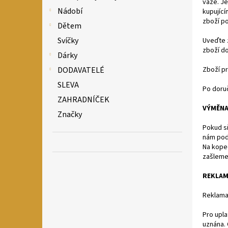
váže. Je
Nádobí
kupující
zboží poj
Dětem
Svíčky
Uveďte 
zboží d
Dárky
Zboží p
DODAVATELÉ
SLEVA
Po doruč
ZAHRADNÍČEK
VÝMĚN
Značky
Pokud si
nám pod
Na kope
zašleme.
REKLAM
Reklamac
Pro upla
uznána. 