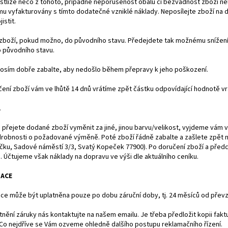
stliže něco z tohoto, případně neporušenost obalu či bezvadnost zboží nel
mu vyfakturovány s tímto dodatečné vzniklé náklady. Neposílejte zboží n
istit.
zboží, pokud možno, do původního stavu. Předejdete tak možnému snížení
o původního stavu.
rosím dobře zabalte, aby nedošlo během přepravy k jeho poškození.
ení zboží vám ve lhůtě 14 dnů vrátíme zpět částku odpovídající hodnotě v
A
 přejete dodané zboží vyměnit za jiné, jinou barvu/velikost, vyjdeme vám v
robnosti o požadované výměně. Poté zboží řádně zabalte a zašlete zpět n
čku, Sadové náměstí 3/3, Svatý Kopeček 77900). Po doručení zboží a pře
 Účtujeme však náklady na dopravu ve výši dle aktuálního ceníku.
ACE
e může být uplatněna pouze po dobu záruční doby, tj. 24 měsíců od převze
tnění záruky nás kontaktujte na našem emailu. Je třeba předložit kopii fa
Co nejdříve se Vám ozveme ohledně dalšího postupu reklamačního řízení.