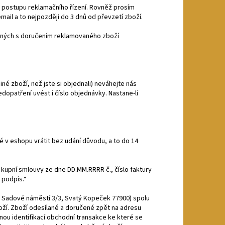
o postupu reklamačního řízení. Rovněž prosím
ail a to nejpozději do 3 dnů od převzetí zboží.
jených s doručením reklamovaného zboží
né zboží, než jste si objednali) neváhejte nás
patření uvést i číslo objednávky. Nastane-li
 v eshopu vrátit bez udání důvodu, a to do 14
 kupní smlouvy ze dne DD.MM.RRRR č., číslo faktury
 podpis.“
, Sadové náměstí 3/3, Svatý Kopeček 77900) spolu
oží. Zboží odesílané a doručené zpět na adresu
ou identifikací obchodní transakce ke které se