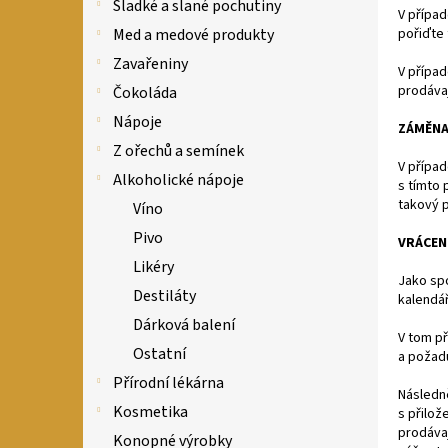
n
Sladké a slané pochutiny
V případ
e
pořiďte 
Med a medové produkty
l
Zavařeniny
V přípa
prodávaj
Čokoláda
Nápoje
ZÁMĚNA
Z ořechů a semínek
V případ
Alkoholické nápoje
s tímto
takový p
Víno
Pivo
VRÁCEN
Likéry
Jako spo
Destiláty
kalendář
Dárková balení
V tom př
Ostatní
a požad
Přírodní lékárna
Následn
Kosmetika
s přilož
prodávaj
Konopné výrobky