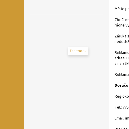
Mějte pr
Zboží mu
řádně vy
Záruka 
nedodrž
facebook
Reklamo
adresu.
a na zák
Reklama
Doručov
Regioko
Tel.: 77
Email: i