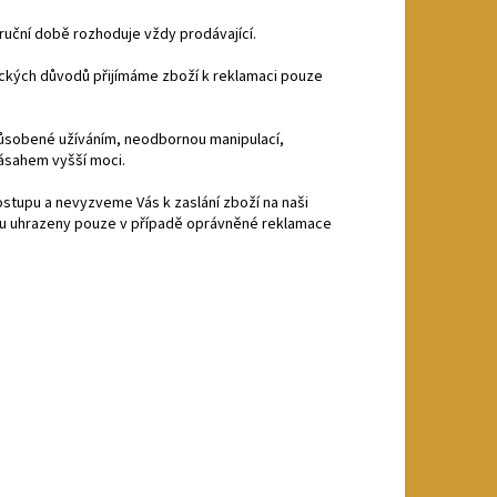
áruční době rozhoduje vždy prodávající.
nických důvodů přijímáme zboží k reklamaci pouze
působené užíváním, neodbornou manipulací,
ásahem vyšší moci.
stupu a nevyzveme Vás k zaslání zboží na naši
ou uhrazeny pouze v případě oprávněné reklamace
.