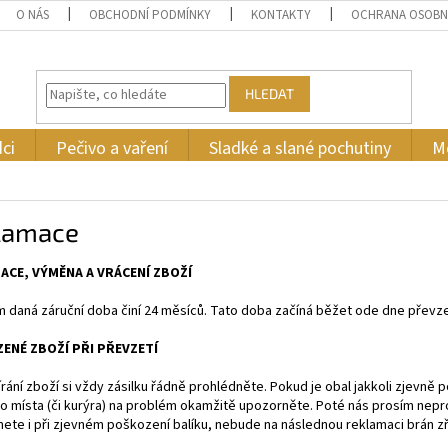
O NÁS
OBCHODNÍ PODMÍNKY
KONTAKTY
OCHRANA OSOBN
HLEDAT
ci
Pečivo a vaření
Sladké a slané pochutiny
M
lamace
ACE, VÝMĚNA A VRÁCENÍ ZBOŽÍ
daná záruční doba činí 24 měsíců. Tato doba začíná běžet ode dne převzet
ENÉ ZBOŽÍ PŘI PŘEVZETÍ
írání zboží si vždy zásilku řádně prohlédněte. Pokud je obal jakkoli zjevně
o místa (či kurýra) na problém okamžitě upozorněte. Poté nás prosím nepro
te i při zjevném poškození balíku, nebude na následnou reklamaci brán zř