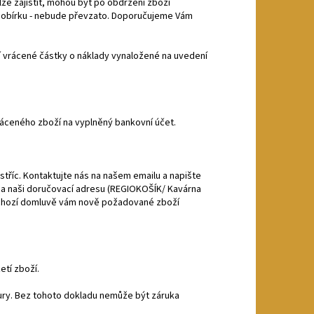
ze zajistit, mohou být po obdržení zboží
a dobírku - nebude převzato. Doporučujeme Vám
 vrácené částky o náklady vynaložené na uvedení
ráceného zboží na vyplněný bankovní účet.
stříc. Kontaktujte nás na našem emailu a napište
a naši doručovací adresu (REGIOKOŠÍK/ Kavárna
dchozí domluvě vám nově požadované zboží
tí zboží.
ktury. Bez tohoto dokladu nemůže být záruka