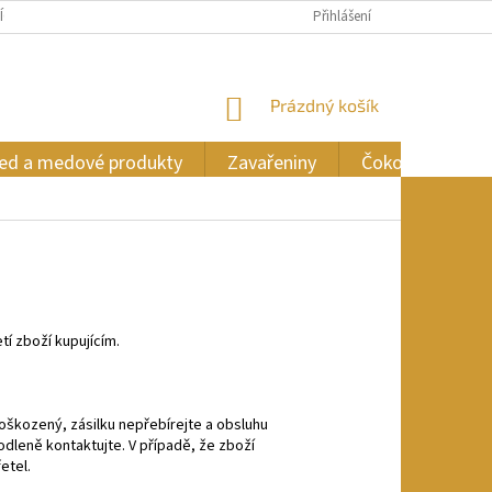
ÍCH ÚDAJŮ
Přihlášení
NÁKUPNÍ
Prázdný košík
KOŠÍK
ed a medové produkty
Zavařeniny
Čokoláda
í zboží kupujícím.
 poškozený, zásilku nepřebírejte a obsluhu
dleně kontaktujte. V případě, že zboží
etel.