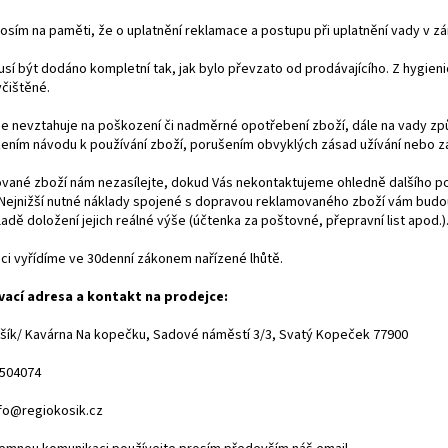
osím na paměti, že o uplatnění reklamace a postupu při uplatnění vady v z
sí být dodáno kompletní tak, jak bylo převzato od prodávajícího. Z hygie
čištěné.
se nevztahuje na poškození či nadměrné opotřebení zboží, dále na vady z
ením návodu k používání zboží, porušením obvyklých zásad užívání nebo z
vané zboží nám nezasílejte, dokud Vás nekontaktujeme ohledně dalšího po
 Nejnižší nutné náklady spojené s dopravou reklamovaného zboží vám bud
ladě doložení jejich reálné výše (účtenka za poštovné, přepravní list apod.)
ci vyřídíme ve 30denní zákonem nařízené lhůtě.
ací adresa a kontakt na prodejce:
šík/ Kavárna Na kopečku, Sadové náměstí 3/3, Svatý Kopeček 77900
5504074
nfo@regiokosik.cz