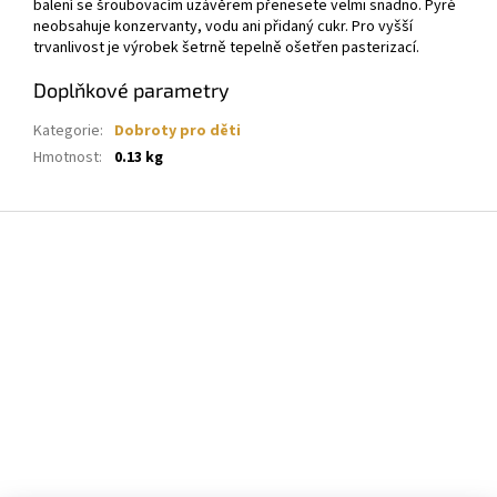
balení se šroubovacím uzávěrem přenesete velmi snadno. Pyré
neobsahuje konzervanty, vodu ani přidaný cukr. Pro vyšší
trvanlivost je výrobek šetrně tepelně ošetřen pasterizací.
Doplňkové parametry
Kategorie
:
Dobroty pro děti
Hmotnost
:
0.13 kg
Z
á
p
a
t
í