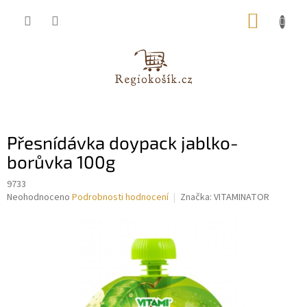
Přejít
NÁKUP
na
obsah
KOŠÍK
Přesnídávka doypack jablko-
borůvka 100g
9733
Průměrné
Neohodnoceno
Podrobnosti hodnocení
Značka:
VITAMINATOR
hodnocení
produktu
je
0,0
z
5
hvězdiček.