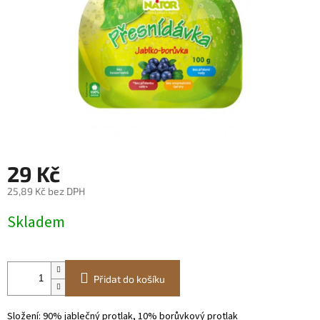
29 Kč
25,89 Kč bez DPH
Měrná
Skladem
cena:
Přidat do košíku
Složení: 90% jablečný protlak, 10% borůvkový protlak