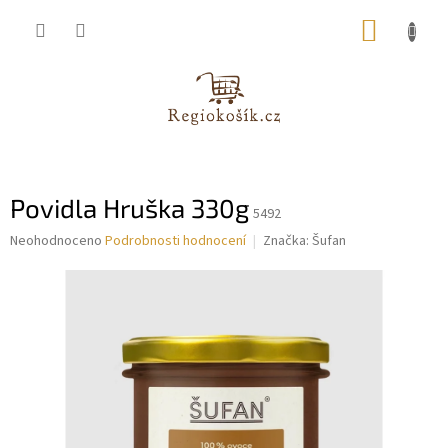
Přejít
NÁKUP
na
obsah
KOŠÍK
Povidla Hruška 330g
5492
Průměrné
Neohodnoceno
Podrobnosti hodnocení
Značka:
Šufan
hodnocení
produktu
je
0,0
z
5
hvězdiček.