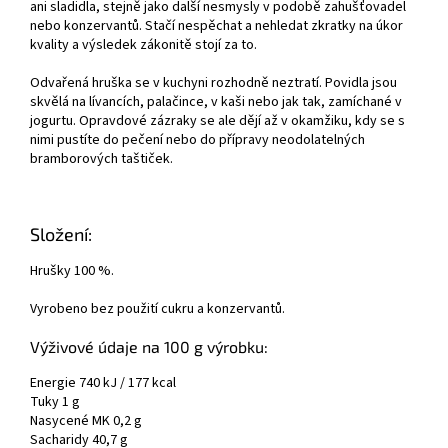
ani sladidla, stejně jako další nesmysly v podobě zahušťovadel
nebo konzervantů. Stačí nespěchat a nehledat zkratky na úkor
kvality a výsledek zákonitě stojí za to.
Odvařená hruška se v kuchyni rozhodně neztratí. Povidla jsou
skvělá na lívancích, palačince, v kaši nebo jak tak, zamíchané v
jogurtu. Opravdové zázraky se ale dějí až v okamžiku, kdy se s
nimi pustíte do pečení nebo do přípravy neodolatelných
bramborových taštiček.
Složení:
Hrušky 100 %.
Vyrobeno bez použití cukru a konzervantů.
Výživové údaje na 100 g výrobku:
Energie 740 kJ / 177 kcal
Tuky 1 g
Nasycené MK 0,2 g
Sacharidy 40,7 g