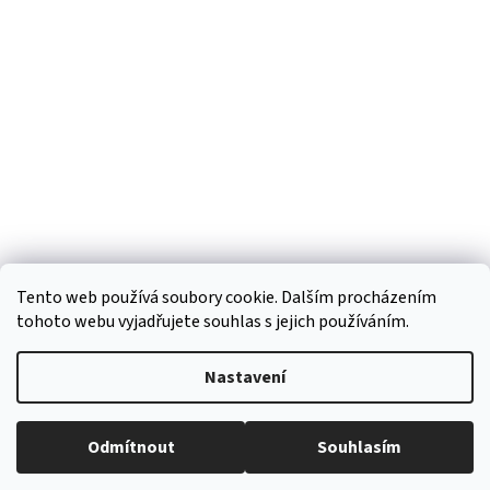
p
a
t
í
Tento web používá soubory cookie. Dalším procházením
tohoto webu vyjadřujete souhlas s jejich používáním.
Vytvořil Shoptet
Nastavení
Copyright 2026
Regiokošík
. Všechna práva vyhrazena.
Upravit
Odmítnout
Souhlasím
nastavení cookies