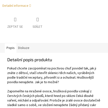
Detailní informace
ZEPTAT SE
SDÍLET
Popis
Diskuze
Detailní popis produktu
Pokud chcete zavzpomínat na poctivou chuť povidel tak, jak ji
znáte z dětsví, stačí otevřít sklenici těch našich, vyráběných
podle tradiční receptury, přivonět si a ochutnat. Hruškovější
povidla nenajdete. Jak je to možné?
Zapomeňte na mražené ovoce, hrušková povidla vznikají z
čerstvých českých plodů, které hned po sklizni čeká dlouhé
vaření, míchání a odpařování. Protože je zralé ovoce dostatečně
sladké samo o sobě, ve složení nenajdete žádný přidaný cukr