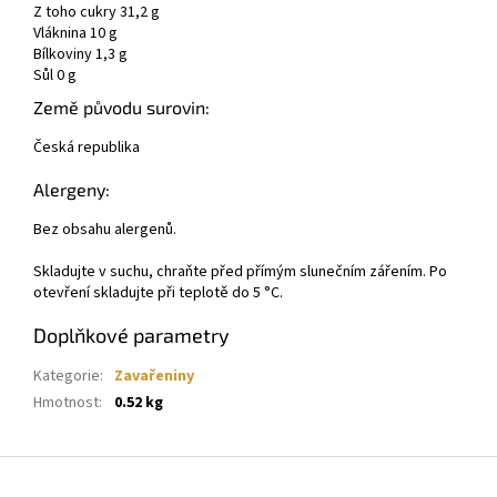
Z toho cukry 31,2 g
Vláknina 10 g
Bílkoviny 1,3 g
Sůl 0 g
Země původu surovin:
Česká republika
Alergeny:
Bez obsahu alergenů.
Skladujte v suchu, chraňte před přímým slunečním zářením. Po
otevření skladujte při teplotě do 5 °C.
Doplňkové parametry
Kategorie
:
Zavařeniny
Hmotnost
:
0.52 kg
Z
á