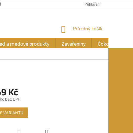
ÍCH ÚDAJŮ
Přihlášení
NÁKUPNÍ
Prázdný košík
KOŠÍK
ed a medové produkty
Zavařeniny
Čokoláda
69 Kč
 Kč
bez DPH
E VARIANTU