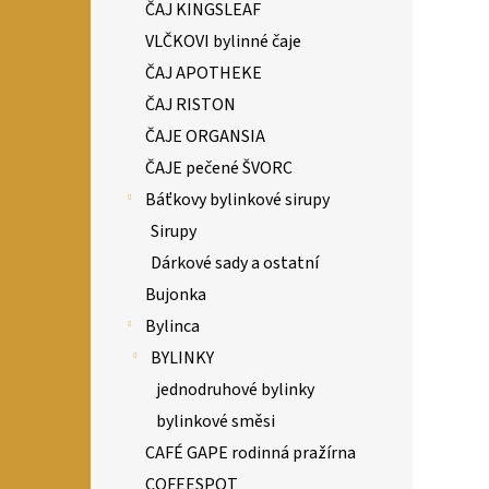
ČAJ KINGSLEAF
VLČKOVI bylinné čaje
ČAJ APOTHEKE
ČAJ RISTON
ČAJE ORGANSIA
ČAJE pečené ŠVORC
Báťkovy bylinkové sirupy
Sirupy
Dárkové sady a ostatní
Bujonka
Bylinca
BYLINKY
jednodruhové bylinky
bylinkové směsi
CAFÉ GAPE rodinná pražírna
COFEESPOT