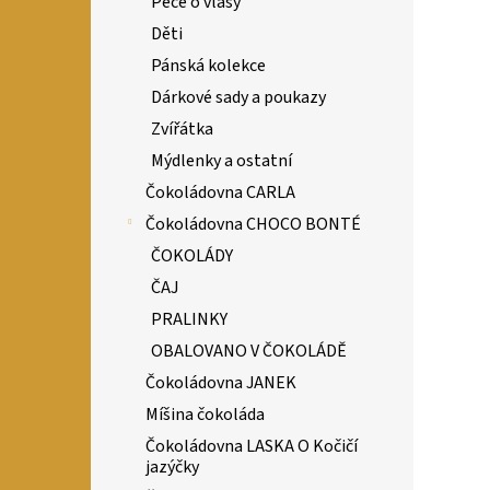
Péče o vlasy
Děti
Pánská kolekce
Dárkové sady a poukazy
Zvířátka
Mýdlenky a ostatní
Čokoládovna CARLA
Čokoládovna CHOCO BONTÉ
ČOKOLÁDY
ČAJ
PRALINKY
OBALOVANO V ČOKOLÁDĚ
Čokoládovna JANEK
Míšina čokoláda
Čokoládovna LASKA O Kočičí
jazýčky