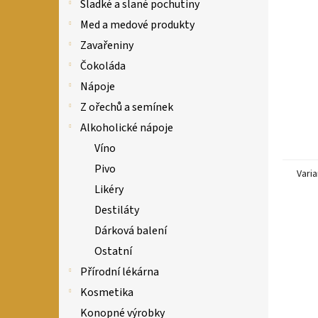
n
Sladké a slané pochutiny
e
Med a medové produkty
l
Zavařeniny
Čokoláda
Nápoje
Z ořechů a semínek
Alkoholické nápoje
Víno
Pivo
Varia
Likéry
Destiláty
Dárková balení
Ostatní
Přírodní lékárna
Kosmetika
Konopné výrobky