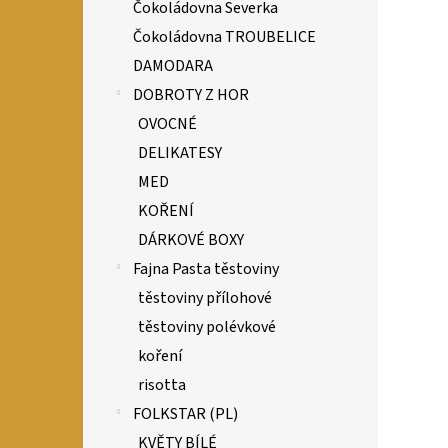
Čokoládovna Severka
Čokoládovna TROUBELICE
DAMODARA
DOBROTY Z HOR
OVOCNÉ
DELIKATESY
MED
KOŘENÍ
DÁRKOVÉ BOXY
Fajna Pasta těstoviny
těstoviny přílohové
těstoviny polévkové
koření
risotta
FOLKSTAR (PL)
KVĚTY BÍLÉ