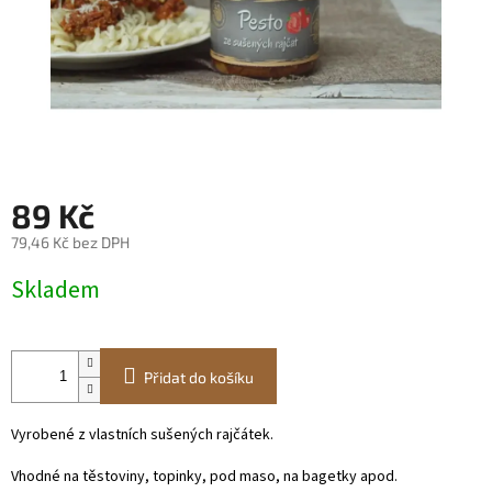
89 Kč
79,46 Kč bez DPH
Měrná
Skladem
cena:
Přidat do košíku
Vyrobené z vlastních sušených rajčátek.
Vhodné na těstoviny, topinky, pod maso, na bagetky apod.