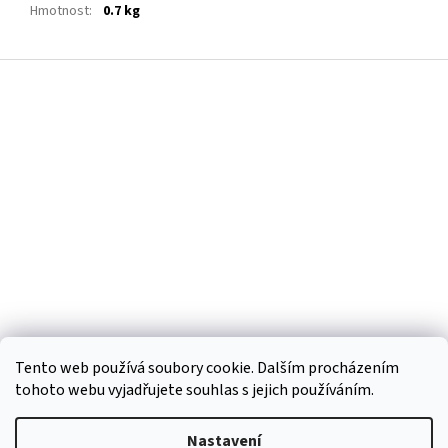
Hmotnost
:
0.7 kg
Z
á
p
a
t
í
Tento web používá soubory cookie. Dalším procházením
tohoto webu vyjadřujete souhlas s jejich používáním.
Vytvořil Shoptet
Nastavení